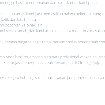
a menunggu hasil penerjemahan dari kami, karena kami paham
am kecepatan itu kami juga memastikan bahwa pekerjaan yang
ketik dan tata bahasa
mi bocorkan ke pihak lain
kami selalu ramah, dan kami akan senantiasa menerima masukan
tik dengan harga selangit, tetapi bersama solusipenerjemah.co
jazah Anda hasil terjemahan oleh para profesional yang telah lam
n Kantor Jasa Penerjemah Ijazah Tersumpah di CidengPetojo
ya! Segera hubungi kami utnuk layanan jasa penerjemahan ya