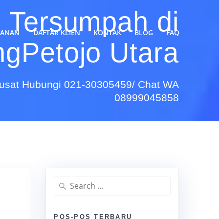
h Tersumpah di
YANAN
DAFTAR KLIEN
KONTAK
BLOG
FAQ
ngPetojo Utara
Pusat Hubungi 021-30305459/ Chat WA
08999045858
Search
for:
POS-POS TERBARU