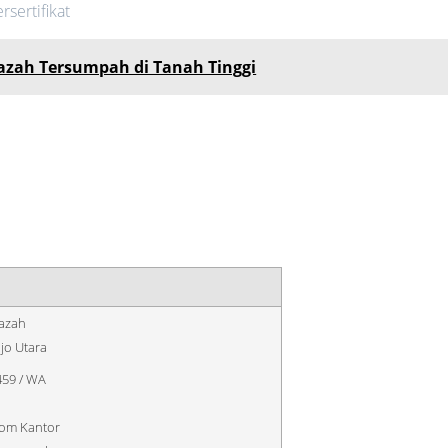
sertifikat
jazah Tersumpah di Tanah Tinggi
jazah
jo Utara
59 / WA
com Kantor