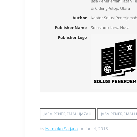
Jasa Penerjemah Ijazah 
di CidengPetojo Utara
Author
Kantor SolusI Penerjema
Publisher Name
Solusindo karya Nusa
Publisher Logo
JASA PENERJEMAH IJAZAH
JASA PENERJEMAH 
by
Harmoko Sarjana
on Juni 4, 2018