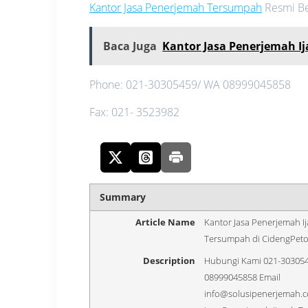
Kantor Jasa Penerjemah Tersumpah
Resmi Ber
Baca Juga
Kantor Jasa Penerjemah I
Phone: 021-30305459/ WA 08999045858
Fax: 021- 3523982
Summary
Article Name
Kantor Jasa Penerjemah I
Tersumpah di CidengPeto
Description
Hubungi Kami 021-303054
08999045858 Email
info@solusipenerjemah.