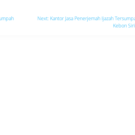
Next
rsumpah
Next:
Kantor Jasa Penerjemah Ijazah Tersump
post:
Kebon Sir