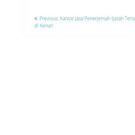
Navigasi
Previous
Previous:
Kantor Jasa Penerjemah Ijazah Te
post:
di Kenari
pos