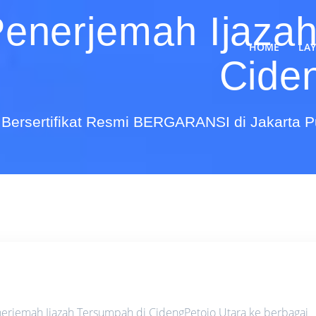
Penerjemah Ijaza
HOME
LA
Cide
Bersertifikat Resmi BERGARANSI di Jakarta 
erjemah Ijazah Tersumpah di CidengPetojo Utara ke berbagai