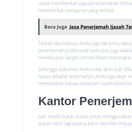
untuk memberikan jasa penerjemahan terbaik
memberikan pelayanan yang terbaik.
Baca Juga
Jasa Penerjemah Ijazah T
Terkait tata bahasa, Anda juga tak perlu taku
penerjemah profesional kami pun juga adala
mereka pun sangat cermat dalam merangkai 
Sehingga dokumen Anda tidak akan sulit diba
hanya sekadar terjemahan, Anda juga akan m
memastikan bahwa dokumen ijazah Anda tel
Kantor Penerje
Jadi, masih butuh alasan untuk menggunaka
alasan lebih lagi karena kami memiliki lima