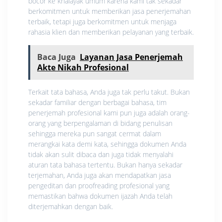
bocor ke khalayak umum karena kami tak sekadar
berkomitmen untuk memberikan jasa penerjemahan
terbaik, tetapi juga berkomitmen untuk menjaga
rahasia klien dan memberikan pelayanan yang terbaik.
Baca Juga
Layanan Jasa Penerjemah
Akte Nikah Profesional
Terkait tata bahasa, Anda juga tak perlu takut. Bukan
sekadar familiar dengan berbagai bahasa, tim
penerjemah profesional kami pun juga adalah orang-
orang yang berpengalaman di bidang penulisan
sehingga mereka pun sangat cermat dalam
merangkai kata demi kata, sehingga dokumen Anda
tidak akan sulit dibaca dan juga tidak menyalahi
aturan tata bahasa tertentu. Bukan hanya sekadar
terjemahan, Anda juga akan mendapatkan jasa
pengeditan dan proofreading profesional yang
memastikan bahwa dokumen ijazah Anda telah
diterjemahkan dengan baik.