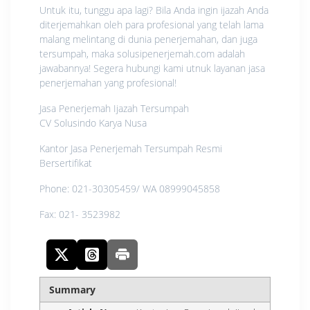
Untuk itu, tunggu apa lagi? Bila Anda ingin ijazah Anda
diterjemahkan oleh para profesional yang telah lama
malang melintang di dunia penerjemahan, dan juga
tersumpah, maka solusipenerjemah.com adalah
jawabannya! Segera hubungi kami utnuk layanan jasa
penerjemahan yang profesional!
Jasa Penerjemah Ijazah Tersumpah
CV Solusindo Karya Nusa
Kantor Jasa Penerjemah Tersumpah Resmi
Bersertifikat
Phone: 021-30305459/ WA 08999045858
Fax: 021- 3523982
Summary