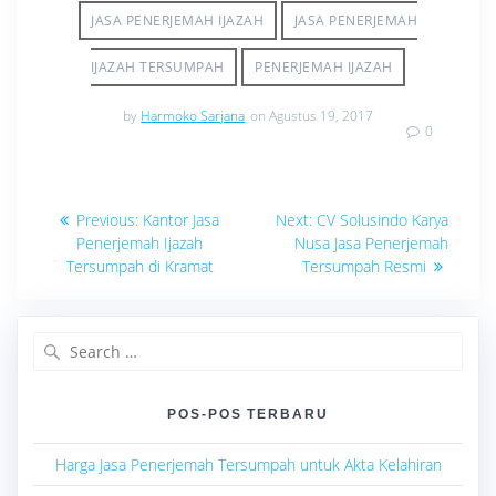
JASA PENERJEMAH IJAZAH
JASA PENERJEMAH
IJAZAH TERSUMPAH
PENERJEMAH IJAZAH
by
Harmoko Sarjana
on Agustus 19, 2017
0
Navigasi
Previous
Next
Previous:
Kantor Jasa
Next:
CV Solusindo Karya
post:
post:
pos
Penerjemah Ijazah
Nusa Jasa Penerjemah
Tersumpah di Kramat
Tersumpah Resmi
Search
for:
POS-POS TERBARU
Harga Jasa Penerjemah Tersumpah untuk Akta Kelahiran