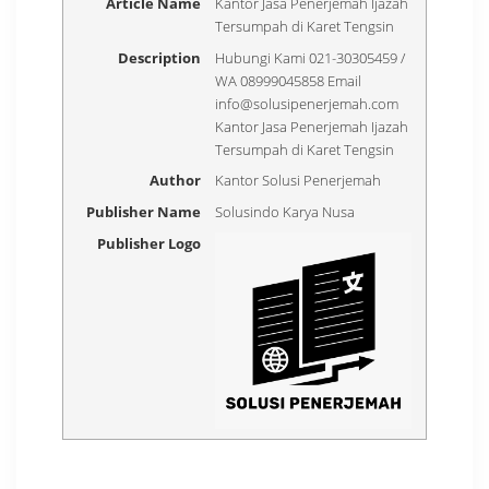
Article Name
Kantor Jasa Penerjemah Ijazah
Tersumpah di Karet Tengsin
Description
Hubungi Kami 021-30305459 /
WA 08999045858 Email
info@solusipenerjemah.com
Kantor Jasa Penerjemah Ijazah
Tersumpah di Karet Tengsin
Author
Kantor Solusi Penerjemah
Publisher Name
Solusindo Karya Nusa
Publisher Logo