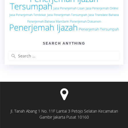
Tersumpah
Jasa Penerjemah Lisan
Jasa Penerjemah Online
Jasa Penerjemah Terdekat
Jasa Penerjemah Tersumpah
Jasa Translate Bahasa
Penerjemah Bahasa Mandarin
Penerjemah Dokumen
Penerjemah Ijazah
Penerjemah Tersumpah
SEARCH ANYTHING
Search
for:
Jl. Tanah Abang 1 No. 11F Lantai 3 Petojo Selatan Kecamatan
Gambir Jakarta Pusat 10160