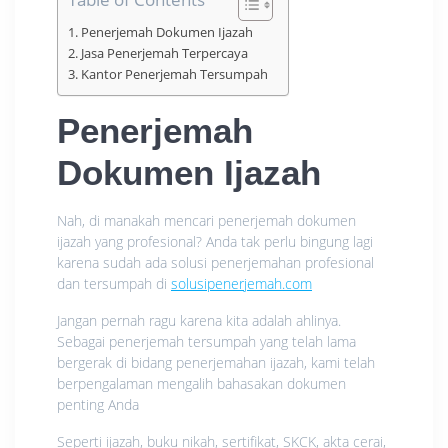
Penerjemah Dokumen Ijazah
Jasa Penerjemah Terpercaya
Kantor Penerjemah Tersumpah
Penerjemah
Dokumen Ijazah
Nah, di manakah mencari penerjemah dokumen
ijazah yang profesional? Anda tak perlu bingung lagi
karena sudah ada solusi penerjemahan profesional
dan tersumpah di
solusipenerjemah.com
Jangan pernah ragu karena kita adalah ahlinya.
Sebagai penerjemah tersumpah yang telah lama
bergerak di bidang penerjemahan ijazah, kami telah
berpengalaman mengalih bahasakan dokumen
penting Anda
Seperti ijazah, buku nikah, sertifikat, SKCK, akta cerai,