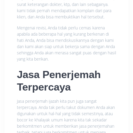
surat keterangan dokter, ktp, dan lain sebagainya.
kami tidak pernah mendapatkan komplain dari para
klien, dan Anda bisa membuktikan hal tersebut.
Mengenai revisi, Anda tidak perlu cemas karena
apabila ada beberapa hal yang kurang berkenan di
hati Anda, Anda bisa mendiskusikannya dengan kami
dan kami akan siap untuk bekerja sama dengan Anda
sehingga Anda akan merasa sangat puas dengan hasil
yang kita berikan.
Jasa Penerjemah
Terpercaya
Jasa penerjemah ijazah kita pun juga sangat
terpercaya. Anda tak perlu takut dokumen Anda akan
digunakan untuk hal-hal yang tidak semestinya, atau
bocor ke khalayak umum karena kita tak sekadar
berkomitmen untuk memberikan jasa penerjemahan
terbaik, tetapi juga berkomitmen untuk menjaga