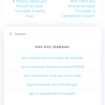
Previous
Next
Previous:
Kantor Jasa
Next:
Kantor Jasa
post:
post:
pos
Penerjemah Ijazah
Penerjemah Ijazah
Tersumpah di Karang
Tersumpah di
Anyar
CidengPetojo Utara
Search
for:
POS-POS TERBARU
Jasa Penerjemah Tersumpah dan Apostille
Jasa Penerjemah Peraturan Daerah (PERDA)
Jasa Penerjemah Peraturan Pemerintah
Jasa Penerjemah Kena PPh Berapa?
Apa itu penerjemah tersumpah?