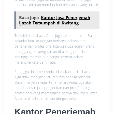
rahasia klien dan memberikan pelayanan yang terbaik.
Baca Juga
Kantor Jasa Penerjemah
Ijazah Tersumpah di Kwitang
Terkait tata bahasa, Anda juga tak perlu takut. Bukan
sekadar familiar dengan berbagai bahasa, tim
penerjemah profesional kita pun juga adalah orang-
orang yang berpengalaman di bidang penulisan
sehingga mereka pun sangat cermat dalam
merangkai kata demi kata,
Sehingga dokumen Anda tidak akan sulit dibaca dan
juga tidak menyalahi aturan tata bahasa tertentu.
Bukan hanya sekadar terjemahan, Anda juga akan
mendapatkan jasa pengeditan dan proofreading
profesional yang memastikan bahwa dokumen ijazah
Anda telah diterjemahkan dengan baik.
Kantor Penerjemah