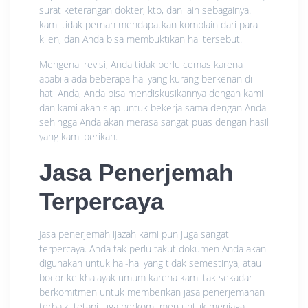
surat keterangan dokter, ktp, dan lain sebagainya.
kami tidak pernah mendapatkan komplain dari para
klien, dan Anda bisa membuktikan hal tersebut.
Mengenai revisi, Anda tidak perlu cemas karena
apabila ada beberapa hal yang kurang berkenan di
hati Anda, Anda bisa mendiskusikannya dengan kami
dan kami akan siap untuk bekerja sama dengan Anda
sehingga Anda akan merasa sangat puas dengan hasil
yang kami berikan.
Jasa Penerjemah
Terpercaya
Jasa penerjemah ijazah kami pun juga sangat
terpercaya. Anda tak perlu takut dokumen Anda akan
digunakan untuk hal-hal yang tidak semestinya, atau
bocor ke khalayak umum karena kami tak sekadar
berkomitmen untuk memberikan jasa penerjemahan
terbaik, tetapi juga berkomitmen untuk menjaga