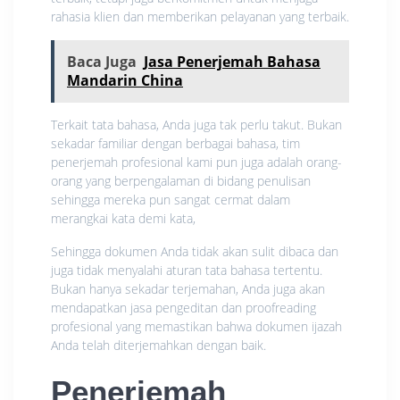
rahasia klien dan memberikan pelayanan yang terbaik.
Baca Juga
Jasa Penerjemah Bahasa
Mandarin China
Terkait tata bahasa, Anda juga tak perlu takut. Bukan
sekadar familiar dengan berbagai bahasa, tim
penerjemah profesional kami pun juga adalah orang-
orang yang berpengalaman di bidang penulisan
sehingga mereka pun sangat cermat dalam
merangkai kata demi kata,
Sehingga dokumen Anda tidak akan sulit dibaca dan
juga tidak menyalahi aturan tata bahasa tertentu.
Bukan hanya sekadar terjemahan, Anda juga akan
mendapatkan jasa pengeditan dan proofreading
profesional yang memastikan bahwa dokumen ijazah
Anda telah diterjemahkan dengan baik.
Penerjemah