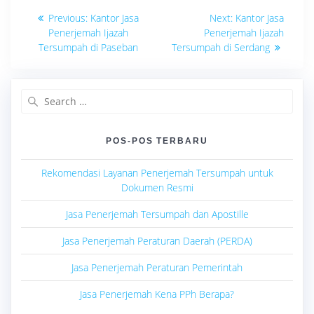
Navigasi
Previous
Next
Previous:
Kantor Jasa
Next:
Kantor Jasa
post:
post:
pos
Penerjemah Ijazah
Penerjemah Ijazah
Tersumpah di Paseban
Tersumpah di Serdang
Search
for:
POS-POS TERBARU
Rekomendasi Layanan Penerjemah Tersumpah untuk
Dokumen Resmi
Jasa Penerjemah Tersumpah dan Apostille
Jasa Penerjemah Peraturan Daerah (PERDA)
Jasa Penerjemah Peraturan Pemerintah
Jasa Penerjemah Kena PPh Berapa?