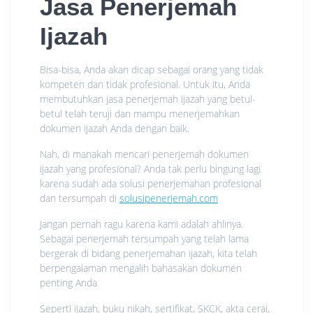
Jasa Penerjemah
Ijazah
Bisa-bisa, Anda akan dicap sebagai orang yang tidak
kompeten dan tidak profesional. Untuk itu, Anda
membutuhkan jasa penerjemah ijazah yang betul-
betul telah teruji dan mampu menerjemahkan
dokumen ijazah Anda dengan baik.
Nah, di manakah mencari penerjemah dokumen
ijazah yang profesional? Anda tak perlu bingung lagi
karena sudah ada solusi penerjemahan profesional
dan tersumpah di
solusipenerjemah.com
Jangan pernah ragu karena kami adalah ahlinya.
Sebagai penerjemah tersumpah yang telah lama
bergerak di bidang penerjemahan ijazah, kita telah
berpengalaman mengalih bahasakan dokumen
penting Anda
Seperti ijazah, buku nikah, sertifikat, SKCK, akta cerai,