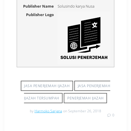
Publisher Name
Solusindo karya Nusa
Publisher Logo
JASA PENERJEMAH IJAZAH
JASA PENERJEMAH
IJAZAH TERSUMPAH
PENERJEMAH IJAZAH
by
Harmoko Sarjana
on September 26, 2018
0