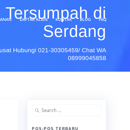
h Tersumpah di
YANAN
DAFTAR KLIEN
KONTAK
BLOG
FAQ
Serdang
Pusat Hubungi 021-30305459/ Chat WA
08999045858
Search
for:
POS-POS TERBARU