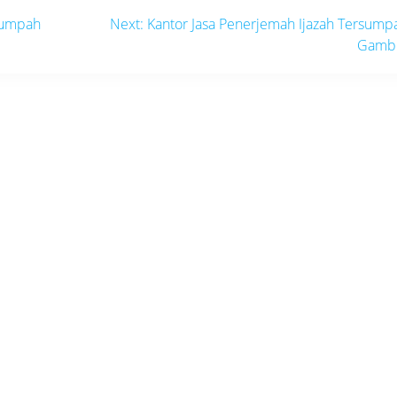
Next
rsumpah
Next:
Kantor Jasa Penerjemah Ijazah Tersump
post:
Gamb