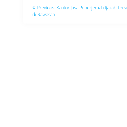
Navigasi
Previous
Previous:
Kantor Jasa Penerjemah Ijazah Te
post:
di Rawasari
pos