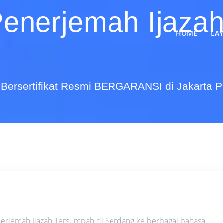
Penerjemah Ijaza
HOME
LA
Bersertifikat Resmi BERGARANSI di Jakarta 
erjemah Ijazah Tersumpah di Serdang ke berbagai bahasa,