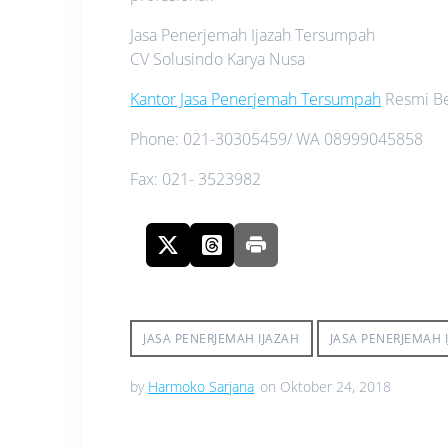
Jasa Penerjemah Ijazah Tersumpah
CV Solusindo Karya Nusa
Kantor Jasa Penerjemah Tersumpah
Resmi Ber
Phone: 021-30305459/ WA 08999045858
Fax: 021- 3523982
JASA PENERJEMAH IJAZAH
JASA PENERJEMAH 
by
Harmoko Sarjana
on Oktober 24, 2018