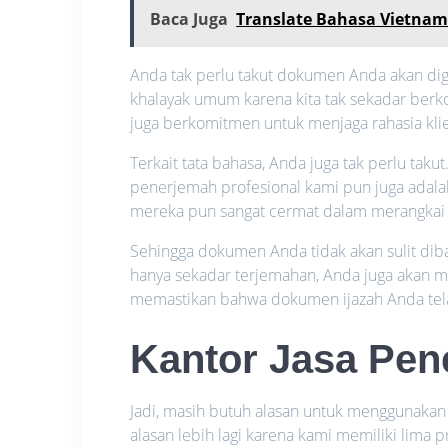
Baca Juga
Translate Bahasa Vietnam
Anda tak perlu takut dokumen Anda akan digu
khalayak umum karena kita tak sekadar ber
juga berkomitmen untuk menjaga rahasia kli
Terkait tata bahasa, Anda juga tak perlu taku
penerjemah profesional kami pun juga adala
mereka pun sangat cermat dalam merangkai 
Sehingga dokumen Anda tidak akan sulit diba
hanya sekadar terjemahan, Anda juga akan m
memastikan bahwa dokumen ijazah Anda tel
Kantor Jasa Pen
Jadi, masih butuh alasan untuk menggunaka
alasan lebih lagi karena kami memiliki lima