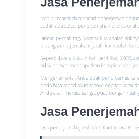
Jasa Penerjemah
Nah, di manakah mencari penerjemah dokumen
sudah ada solusi penerjemahan profesional
Jangan pernah ragu karena kita adalah ahlin
bidang penerjemahan ijazah, kami telah be
Seperti ijazah, buku nikah, sertifikat, SKCK, a
tidak pernah mendapatkan komplain dari par
Mengenai revisi, Anda tidak perlu cemas kar
Anda bisa mendiskusikannya dengan kami da
Anda akan merasa sangat puas dengan hasil 
Jasa Penerjema
Jasa penerjemah ijazah oleh Kantor Jasa Pen