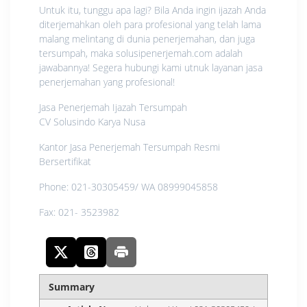
Untuk itu, tunggu apa lagi? Bila Anda ingin ijazah Anda
diterjemahkan oleh para profesional yang telah lama
malang melintang di dunia penerjemahan, dan juga
tersumpah, maka solusipenerjemah.com adalah
jawabannya! Segera hubungi kami utnuk layanan jasa
penerjemahan yang profesional!
Jasa Penerjemah Ijazah Tersumpah
CV Solusindo Karya Nusa
Kantor Jasa Penerjemah Tersumpah Resmi
Bersertifikat
Phone: 021-30305459/ WA 08999045858
Fax: 021- 3523982
Summary