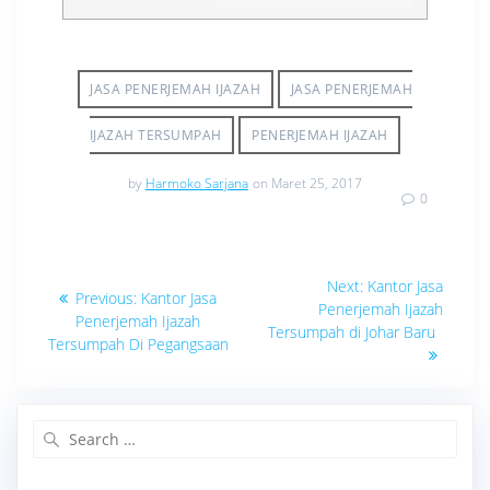
JASA PENERJEMAH IJAZAH
JASA PENERJEMAH
IJAZAH TERSUMPAH
PENERJEMAH IJAZAH
by
Harmoko Sarjana
on Maret 25, 2017
0
Navigasi
Next
Next:
Kantor Jasa
Previous
Previous:
Kantor Jasa
post:
pos
Penerjemah Ijazah
post:
Penerjemah Ijazah
Tersumpah di Johar Baru
Tersumpah Di Pegangsaan
Search
for: