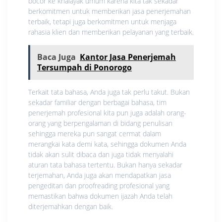
bocor ke khalayak umum karena kita tak sekadar
berkomitmen untuk memberikan jasa penerjemahan
terbaik, tetapi juga berkomitmen untuk menjaga
rahasia klien dan memberikan pelayanan yang terbaik.
Baca Juga
Kantor Jasa Penerjemah
Tersumpah di Ponorogo
Terkait tata bahasa, Anda juga tak perlu takut. Bukan
sekadar familiar dengan berbagai bahasa, tim
penerjemah profesional kita pun juga adalah orang-
orang yang berpengalaman di bidang penulisan
sehingga mereka pun sangat cermat dalam
merangkai kata demi kata, sehingga dokumen Anda
tidak akan sulit dibaca dan juga tidak menyalahi
aturan tata bahasa tertentu. Bukan hanya sekadar
terjemahan, Anda juga akan mendapatkan jasa
pengeditan dan proofreading profesional yang
memastikan bahwa dokumen ijazah Anda telah
diterjemahkan dengan baik.