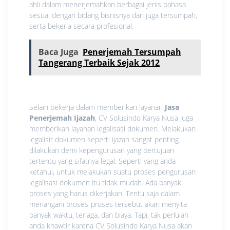
ahli dalam menerjemahkan berbagai jenis bahasa
sesuai dengan bidang bisnisnya dan juga tersumpah,
serta bekerja secara profesional.
Baca Juga
Penerjemah Tersumpah
Tangerang Terbaik Sejak 2012
Selain bekerja dalam memberikan layanan
Jasa
Penerjemah Ijazah
, CV Solusindo Karya Nusa juga
memberikan layanan legalisasi dokumen. Melakukan
legalisir dokumen seperti ijazah sangat penting
dilakukan demi kepengurusan yang bertujuan
tertentu yang sifatnya legal. Seperti yang anda
ketahui, untuk melakukan suatu proses pengurusan
legalisasi dokumen itu tidak mudah. Ada banyak
proses yang harus dikerjakan. Tentu saja dalam
menangani proses-proses tersebut akan menyita
banyak waktu, tenaga, dan biaya. Tapi, tak perlulah
anda khawtir karena CV Solusindo Karya Nusa akan