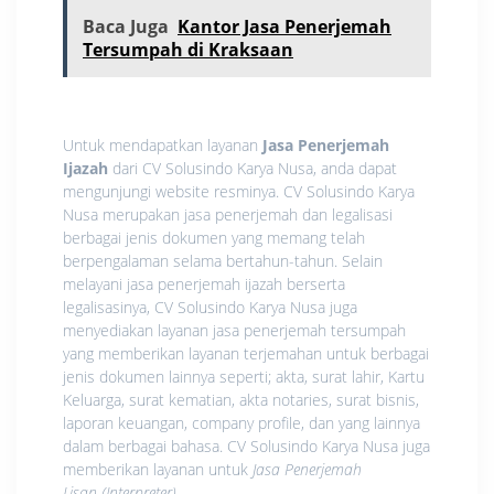
Baca Juga
Kantor Jasa Penerjemah
Tersumpah di Kraksaan
Untuk mendapatkan layanan
Jasa
Penerjemah
Ijazah
dari CV Solusindo Karya Nusa, anda dapat
mengunjungi website resminya. CV Solusindo Karya
Nusa merupakan jasa penerjemah dan legalisasi
berbagai jenis dokumen yang memang telah
berpengalaman selama bertahun-tahun. Selain
melayani jasa penerjemah ijazah berserta
legalisasinya, CV Solusindo Karya Nusa juga
menyediakan layanan jasa penerjemah tersumpah
yang memberikan layanan terjemahan untuk berbagai
jenis dokumen lainnya seperti; akta, surat lahir, Kartu
Keluarga, surat kematian, akta notaries, surat bisnis,
laporan keuangan, company profile, dan yang lainnya
dalam berbagai bahasa. CV Solusindo Karya Nusa juga
memberikan layanan untuk
Jasa Penerjemah
Lisan
(Interpreter)
.