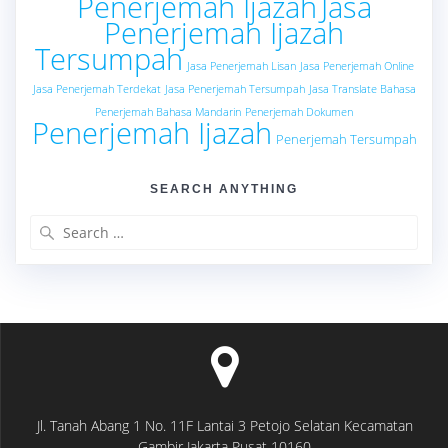
Penerjemah Ijazah
Jasa
Penerjemah Ijazah
Tersumpah
Jasa Penerjemah Lisan
Jasa Penerjemah Online
Jasa Penerjemah Terdekat
Jasa Penerjemah Tersumpah
Jasa Translate Bahasa
Penerjemah Bahasa Mandarin
Penerjemah Dokumen
Penerjemah Ijazah
Penerjemah Tersumpah
SEARCH ANYTHING
Search
for:
Jl. Tanah Abang 1 No. 11F Lantai 3 Petojo Selatan Kecamatan
Gambir Jakarta Pusat 10160