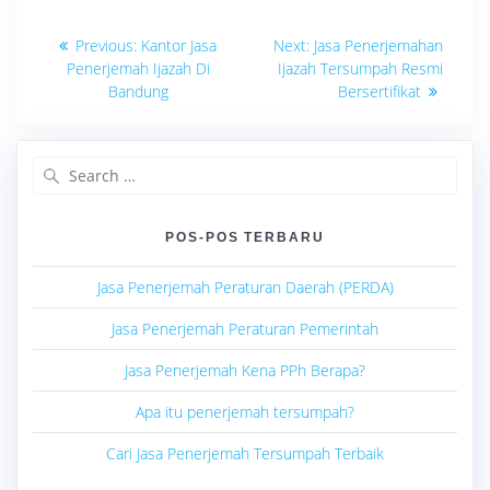
Navigasi
Previous
Next
Previous:
Kantor Jasa
Next:
Jasa Penerjemahan
post:
post:
pos
Penerjemah Ijazah Di
Ijazah Tersumpah Resmi
Bandung
Bersertifikat
Search
for:
POS-POS TERBARU
Jasa Penerjemah Peraturan Daerah (PERDA)
Jasa Penerjemah Peraturan Pemerintah
Jasa Penerjemah Kena PPh Berapa?
Apa itu penerjemah tersumpah?
Cari Jasa Penerjemah Tersumpah Terbaik