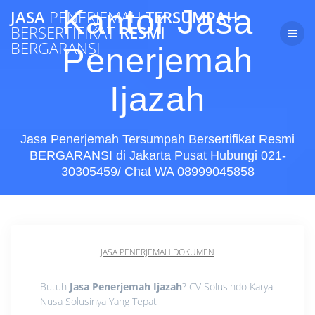
Skip
Kantor Jasa
JASA
PENERJEMAH
TERSUMPAH
to
BERSERTIFIKAT
RESMI
content
BERGARANSI
Penerjemah
Ijazah
Jasa Penerjemah Tersumpah Bersertifikat Resmi
BERGARANSI di Jakarta Pusat Hubungi 021-
30305459/ Chat WA 08999045858
JASA PENERJEMAH DOKUMEN
Butuh
Jasa Penerjemah Ijazah
? CV Solusindo Karya
Nusa Solusinya Yang Tepat