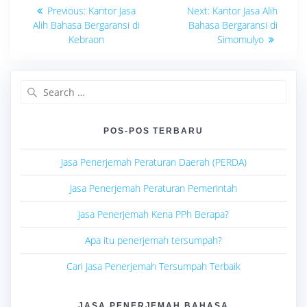
Navigasi
Previous
Next
Previous:
Kantor Jasa
Next:
Kantor Jasa Alih
post:
post:
pos
Alih Bahasa Bergaransi di
Bahasa Bergaransi di
Kebraon
Simomulyo
Search
for:
POS-POS TERBARU
Jasa Penerjemah Peraturan Daerah (PERDA)
Jasa Penerjemah Peraturan Pemerintah
Jasa Penerjemah Kena PPh Berapa?
Apa itu penerjemah tersumpah?
Cari Jasa Penerjemah Tersumpah Terbaik
JASA PENERJEMAH BAHASA