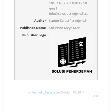
50102328 / 081314035858
email
info@solusipenerjemah.com
Author
Kantor Solusi Penerjemah
Publisher Name
Solusndo Karya Nusa
Publisher Logo
by
Harmoko Sarjana
on Oktober 10, 2017
0