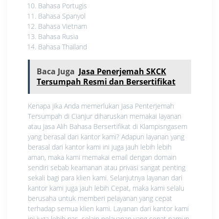
Bahasa Portugis
Bahasa Spanyol
Bahasa Vietnam
Bahasa Rusia
Bahasa Thailand
Baca Juga
Jasa Penerjemah SKCK
Tersumpah Resmi dan Bersertifikat
Kenapa jika Anda memerlukan Jasa Penterjemah
Tersumpah di Cianjur diharuskan memakai layanan
atau Jasa Alih Bahasa Bersertifikat di Klampisngasem
yang berasal dari kantor kami? Adapun layanan yang
berasal dari kantor kami ini juga jauh lebih lebih
aman, maka kami memakai email dengan domain
sendiri sebab keamanan atau privasi sangat penting
sekali bagi para klien kami. Selanjutnya layanan dari
kantor kami juga jauh lebih Cepat, maka kami selalu
berusaha untuk memberi pelayanan yang cepat
terhadap semua klien kami. Layanan dari kantor kami
ini juga lebih pas, selain pelayanan yang cepat namun