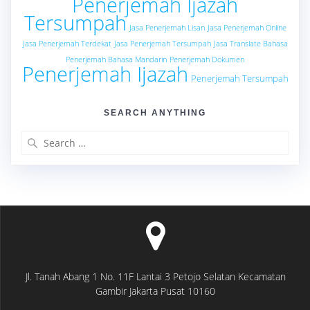
Penerjemah Ijazah
Tersumpah
Jasa Penerjemah Lisan
Jasa Penerjemah Online
Jasa Penerjemah Terdekat
Jasa Penerjemah Tersumpah
Jasa Translate Bahasa
Penerjemah Bahasa Mandarin
Penerjemah Dokumen
Penerjemah Ijazah
Penerjemah Tersumpah
SEARCH ANYTHING
Search
for:
Jl. Tanah Abang 1 No. 11F Lantai 3 Petojo Selatan Kecamatan
Gambir Jakarta Pusat 10160