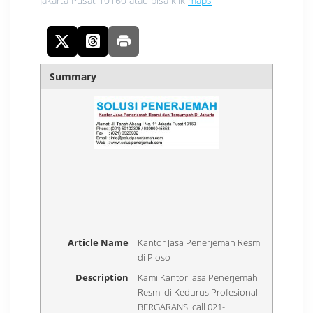
Jakarta Pusat 10160 atau bisa klik
maps
Summary
Article Name
Kantor Jasa Penerjemah Resmi
di Ploso
Description
Kami Kantor Jasa Penerjemah
Resmi di Kedurus Profesional
BERGARANSI call 021-