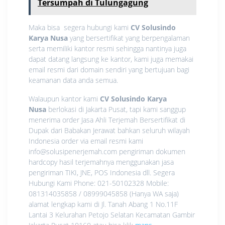
Tersumpah di Tulungagung
Maka bisa segera hubungi kami
CV Solusindo
Karya Nusa
yang bersertifikat yang berpengalaman
serta memiliki kantor resmi sehingga nantinya juga
dapat datang langsung ke kantor, kami juga memakai
email resmi dari domain sendiri yang bertujuan bagi
keamanan data anda semua.
Walaupun kantor kami
CV Solusindo Karya
Nusa
berlokasi di Jakarta Pusat, tapi kami sanggup
menerima order Jasa Ahli Terjemah Bersertifikat di
Dupak dari Babakan Jerawat bahkan seluruh wilayah
Indonesia order via email resmi kami
info@solusipenerjemah.com pengiriman dokumen
hardcopy hasil terjemahnya menggunakan jasa
pengiriman TIKI, JNE, POS Indonesia dll. Segera
Hubungi Kami Phone: 021-50102328 Mobile:
081314035858 / 08999045858 (Hanya WA saja)
alamat lengkap kami di Jl. Tanah Abang 1 No.11F
Lantai 3 Kelurahan Petojo Selatan Kecamatan Gambir