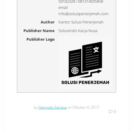
50102328 / 081314035858
email
info@solusipenerjemah.com
Author
Kantor Solusi Penerjemah
Publisher Name
Soliusindo Karya Nusa
Publisher Logo
by
Harmoko Sarjana
on Oktober 6, 2017
0
Navigasi