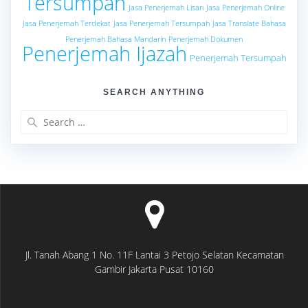
Tersumpah
Jasa Penerjemah Lisan
Jasa Penerjemah Online
Jasa Penerjemah Terdekat
Jasa Penerjemah Tersumpah
Jasa Translate Bahasa
Penerjemah Bahasa Mandarin
Penerjemah Dokumen
Penerjemah Ijazah
Penerjemah Tersumpah
SEARCH ANYTHING
Search
for:
Jl. Tanah Abang 1 No. 11F Lantai 3 Petojo Selatan Kecamatan
Gambir Jakarta Pusat 10160