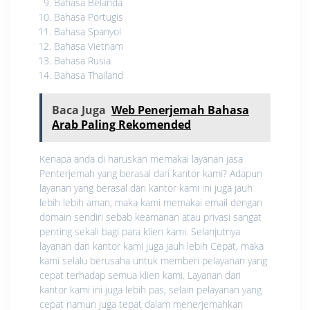
Bahasa Belanda
Bahasa Portugis
Bahasa Spanyol
Bahasa Vietnam
Bahasa Rusia
Bahasa Thailand
Baca Juga
Web Penerjemah Bahasa
Arab Paling Rekomended
Kenapa anda di haruskan memakai layanan jasa
Penterjemah yang berasal dari kantor kami? Adapun
layanan yang berasal dari kantor kami ini juga jauh
lebih lebih aman, maka kami memakai email dengan
domain sendiri sebab keamanan atau privasi sangat
penting sekali bagi para klien kami. Selanjutnya
layanan dari kantor kami juga jauh lebih Cepat, maka
kami selalu berusaha untuk memberi pelayanan yang
cepat terhadap semua klien kami. Layanan dari
kantor kami ini juga lebih pas, selain pelayanan yang
cepat namun juga tepat dalam menerjemahkan