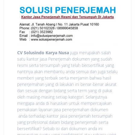
CV Solusindo Karya Nusa
juga merupakah salah
satu kantor jasa Penerjemah dokumen yang sudah
resmi serta tersumpah yang telah bersertifikat yang
nantinya akan membantu anda semua dan juga selalu
memberi yang terbaik serta menjamin bahwa hasil
penerjemahan yang di lakukan ini benar-benar akurat
dan sesuai dengan bidang serta term yang di pakai
oleh masing-masing setiap kategori. Selanjutnya
mengapa anda di haruskan untuk mempercayakan
pemakaian layanan jasa penerjemahan dokumen
anda terhadap kantor jasa penerjamah tersumpah
yang profesional dalam bidang penerjemah serta
bersertifikat? Sebab isi dari dokumen anda ini
merupakan suatu yang confidential atau rahasia yang