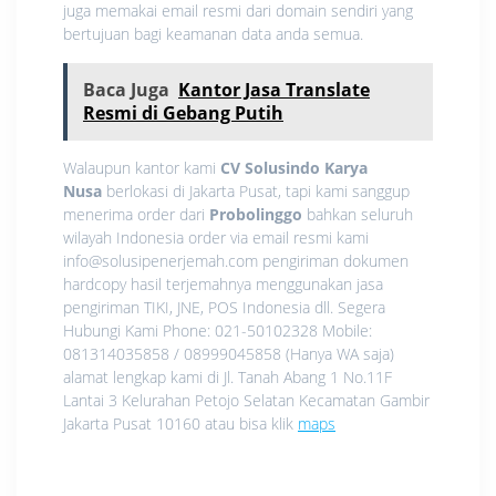
juga memakai email resmi dari domain sendiri yang
bertujuan bagi keamanan data anda semua.
Baca Juga
Kantor Jasa Translate
Resmi di Gebang Putih
Walaupun kantor kami
CV Solusindo Karya
Nusa
berlokasi di Jakarta Pusat, tapi kami sanggup
menerima order dari
Probolinggo
bahkan seluruh
wilayah Indonesia order via email resmi kami
info@solusipenerjemah.com pengiriman dokumen
hardcopy hasil terjemahnya menggunakan jasa
pengiriman TIKI, JNE, POS Indonesia dll. Segera
Hubungi Kami Phone: 021-50102328 Mobile:
081314035858 / 08999045858 (Hanya WA saja)
alamat lengkap kami di Jl. Tanah Abang 1 No.11F
Lantai 3 Kelurahan Petojo Selatan Kecamatan Gambir
Jakarta Pusat 10160 atau bisa klik
maps