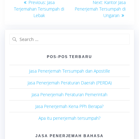
Previous
Next
Previous:
Jasa
Next:
Kantor Jasa
post:
post:
pos
Terjemahan Tersumpah di
Penerjemah Tersumpah di
Lebak
Ungaran
Search
for:
POS-POS TERBARU
Jasa Penerjemah Tersumpah dan Apostille
Jasa Penerjemah Peraturan Daerah (PERDA)
Jasa Penerjemah Peraturan Pemerintah
Jasa Penerjemah Kena PPh Berapa?
Apa itu penerjemah tersumpah?
JASA PENERJEMAH BAHASA