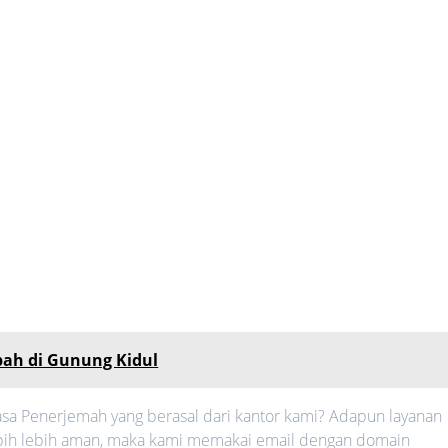
ah di Gunung Kidul
sa Penerjemah yang berasal dari kantor kami? Adapun layanan
 lebih lebih aman, maka kami memakai email dengan domain