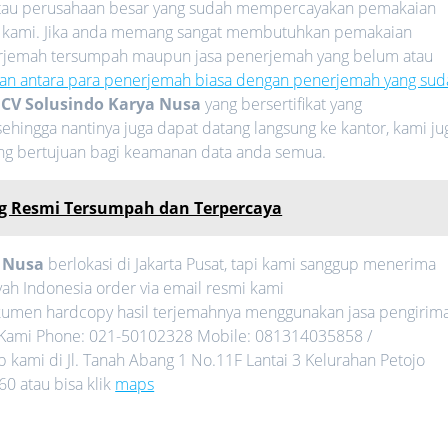
 atau perusahaan besar yang sudah mempercayakan pemakaian
 kami. Jika anda memang sangat membutuhkan pemakaian
nerjemah tersumpah maupun jasa penerjemah yang belum atau
an antara para penerjemah biasa dengan penerjemah yang sud
i
CV Solusindo Karya Nusa
yang bersertifikat yang
ehingga nantinya juga dapat datang langsung ke kantor, kami ju
ang bertujuan bagi keamanan data anda semua.
g Resmi Tersumpah dan Terpercaya
a Nusa
berlokasi di Jakarta Pusat, tapi kami sanggup menerima
ah Indonesia order via email resmi kami
umen hardcopy hasil terjemahnya menggunakan jasa pengirim
gi Kami Phone: 021-50102328 Mobile: 081314035858 /
kami di Jl. Tanah Abang 1 No.11F Lantai 3 Kelurahan Petojo
0 atau bisa klik
maps