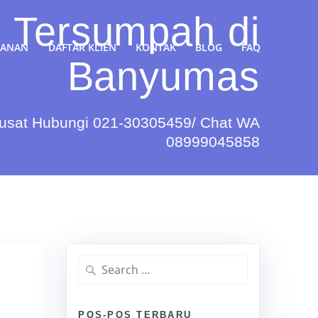
 Tersumpah di
YANAN
DAFTAR KLIEN
KONTAK
BLOG
FAQ
Banyumas
Pusat Hubungi 021-30305459/ Chat WA
08999045858
Search
for:
POS-POS TERBARU