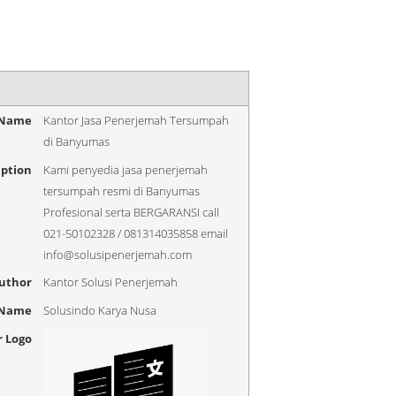
 Name
Kantor Jasa Penerjemah Tersumpah
di Banyumas
iption
Kami penyedia jasa penerjemah
tersumpah resmi di Banyumas
Profesional serta BERGARANSI call
021-50102328 / 081314035858 email
info@solusipenerjemah.com
uthor
Kantor Solusi Penerjemah
 Name
Solusindo Karya Nusa
r Logo