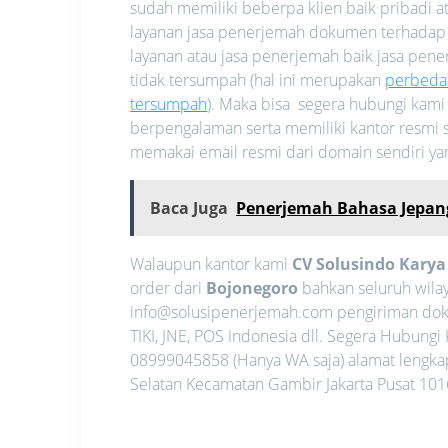
sudah memiliki beberpa klien baik pribadi
layanan jasa penerjemah dokumen terhadap
layanan atau jasa penerjemah baik jasa pe
tidak tersumpah (hal ini merupakan
perbeda
tersumpah
). Maka bisa segera hubungi kam
berpengalaman serta memiliki kantor resmi s
memakai email resmi dari domain sendiri y
Baca Juga
Penerjemah Bahasa Jepan
Walaupun kantor kami
CV Solusindo Kary
order dari
Bojonegoro
bahkan seluruh wilay
info@solusipenerjemah.com pengiriman dok
TIKI, JNE, POS Indonesia dll. Segera Hubun
08999045858 (Hanya WA saja) alamat lengkap 
Selatan Kecamatan Gambir Jakarta Pusat 1016