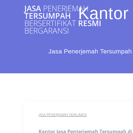
Skip
JASA
PENERJEMAH
Kantor
to
TERSUMPAH
content
BERSERTIFIKAT
RESMI
BERGARANSI
Jasa Penerjemah Tersumpah 
JASA PENERJEMAH DOKUMEN
Kantor Jasa Penterjemah Tersumpah d