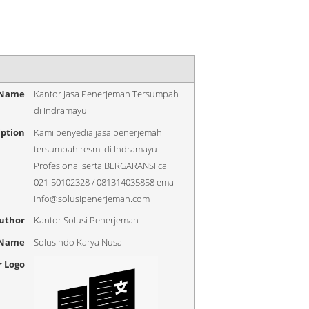
 Name
Kantor Jasa Penerjemah Tersumpah
di Indramayu
iption
Kami penyedia jasa penerjemah
tersumpah resmi di Indramayu
Profesional serta BERGARANSI call
021-50102328 / 081314035858 email
info@solusipenerjemah.com
uthor
Kantor Solusi Penerjemah
 Name
Solusindo Karya Nusa
r Logo