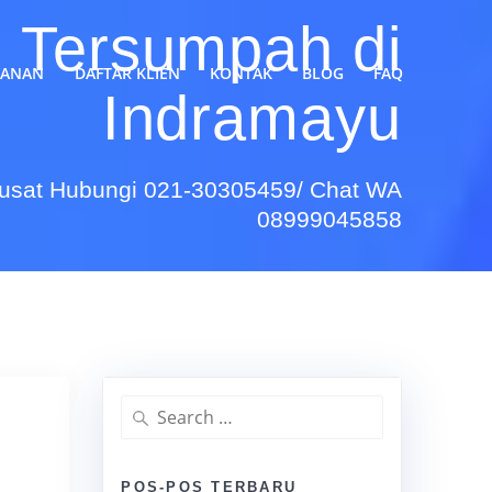
 Tersumpah di
YANAN
DAFTAR KLIEN
KONTAK
BLOG
FAQ
Indramayu
Pusat Hubungi 021-30305459/ Chat WA
08999045858
Search
for:
POS-POS TERBARU