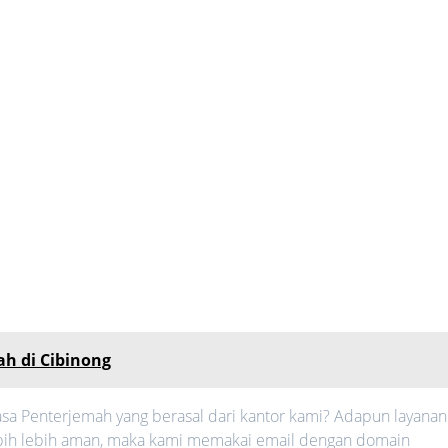
h di Cibinong
sa Penterjemah yang berasal dari kantor kami? Adapun layanan
 lebih lebih aman, maka kami memakai email dengan domain