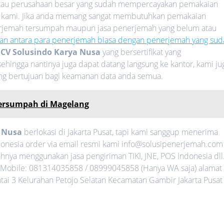
 atau perusahaan besar yang sudah mempercayakan pemakaian
 kami. Jika anda memang sangat membutuhkan pemakaian
nerjemah tersumpah maupun jasa penerjemah yang belum atau
an antara para penerjemah biasa dengan penerjemah yang sud
i
CV Solusindo Karya Nusa
yang bersertifikat yang
ehingga nantinya juga dapat datang langsung ke kantor, kami ju
ang bertujuan bagi keamanan data anda semua.
Tersumpah di Magelang
a Nusa
berlokasi di Jakarta Pusat, tapi kami sanggup menerima
donesia order via email resmi kami info@solusipenerjemah.com
nya menggunakan jasa pengiriman TIKI, JNE, POS Indonesia dll
Mobile: 081314035858 / 08999045858 (Hanya WA saja) alamat
ntai 3 Kelurahan Petojo Selatan Kecamatan Gambir Jakarta Pusat