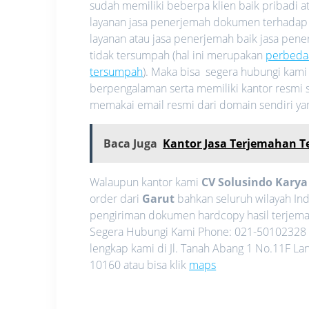
sudah memiliki beberpa klien baik pribadi
layanan jasa penerjemah dokumen terhadap
layanan atau jasa penerjemah baik jasa pe
tidak tersumpah (hal ini merupakan
perbeda
tersumpah
). Maka bisa segera hubungi kam
berpengalaman serta memiliki kantor resmi s
memakai email resmi dari domain sendiri y
Baca Juga
Kantor Jasa Terjemahan 
Walaupun kantor kami
CV Solusindo Kary
order dari
Garut
bahkan seluruh wilayah In
pengiriman dokumen hardcopy hasil terjemah
Segera Hubungi Kami Phone: 021-50102328 
lengkap kami di Jl. Tanah Abang 1 No.11F La
10160 atau bisa klik
maps