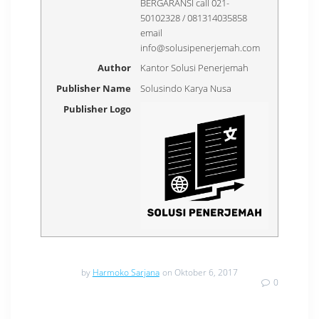
BERGARANSI call 021-
50102328 / 081314035858
email
info@solusipenerjemah.com
Author
Kantor Solusi Penerjemah
Publisher Name
Solusindo Karya Nusa
Publisher Logo
by
Harmoko Sarjana
on Oktober 6, 2017
0