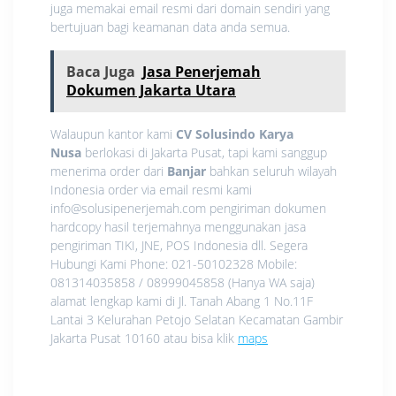
juga memakai email resmi dari domain sendiri yang
bertujuan bagi keamanan data anda semua.
Baca Juga
Jasa Penerjemah
Dokumen Jakarta Utara
Walaupun kantor kami
CV Solusindo Karya
Nusa
berlokasi di Jakarta Pusat, tapi kami sanggup
menerima order dari
Banjar
bahkan seluruh wilayah
Indonesia order via email resmi kami
info@solusipenerjemah.com pengiriman dokumen
hardcopy hasil terjemahnya menggunakan jasa
pengiriman TIKI, JNE, POS Indonesia dll. Segera
Hubungi Kami Phone: 021-50102328 Mobile:
081314035858 / 08999045858 (Hanya WA saja)
alamat lengkap kami di Jl. Tanah Abang 1 No.11F
Lantai 3 Kelurahan Petojo Selatan Kecamatan Gambir
Jakarta Pusat 10160 atau bisa klik
maps