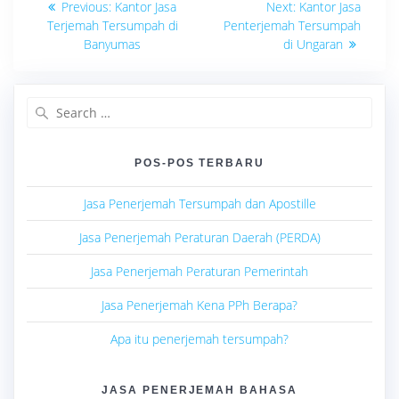
Previous
Next
Previous:
Kantor Jasa
Next:
Kantor Jasa
post:
post:
pos
Terjemah Tersumpah di
Penterjemah Tersumpah
Banyumas
di Ungaran
Search
for:
POS-POS TERBARU
Jasa Penerjemah Tersumpah dan Apostille
Jasa Penerjemah Peraturan Daerah (PERDA)
Jasa Penerjemah Peraturan Pemerintah
Jasa Penerjemah Kena PPh Berapa?
Apa itu penerjemah tersumpah?
JASA PENERJEMAH BAHASA