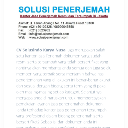
CV Solusindo Karya Nusa
juga merupakah salah
satu kantor jasa Terjemah dokumen yang sudah
resmi serta tersumpah yang telah bersertifikat yang
nantinya akan membantu anda semua dan juga selalu
memberi yang terbaik serta menjamin bahwa hasil
penerjemahan yang di lakukan ini benar-benar akurat
dan sesuai dengan bidang serta term yang di pakai
oleh masing-masing setiap kategori. Selanjutnya
mengapa anda di haruskan untuk mempercayakan
pemakaian layanan jasa penerjemahan dokumen
anda terhadap kantor jasa penerjamah tersumpah
yang profesional dalam bidang penerjemah serta
bersertifikat? Sebab isi dari dokumen anda ini
merupakan suatu yang confidential atau rahasia yang