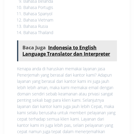
Bahasa Belanda
Bahasa Portugis
Bahasa Spanyol
Bahasa Vietnam
Bahasa Rusia
Bahasa Thailand
Baca Juga
Indonesia to English
Language Translator dan Interpreter
Kenapa anda di haruskan memakai layanan jasa
Penerjemah yang berasal dari kantor kami? Adapun
layanan yang berasal dari kantor kami ini juga jauh
lebih lebih aman, maka kami memakai email dengan
domain sendiri sebab keamanan atau privasi sangat
penting sekali bagi para klien kami. Selanjutnya
layanan dari kantor kami juga jauh lebih Cepat, maka
kami selalu berusaha untuk memberi pelayanan yang
cepat terhadap semua klien kami. Layanan dari
kantor kami ini juga lebih pas, selain pelayanan yang
cepat namun juga tepat dalam menerjemahkan