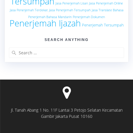
Tersumpah
Jasa Penerjemah Lisan
Jasa Penerjemah Online
Jasa Penerjemah Terdekat
Jasa Penerjemah Tersumpah
Jasa Translate Bahasa
Penerjemah Bahasa Mandarin
Penerjemah Dokumen
Penerjemah Ijazah
Penerjemah Tersumpah
SEARCH ANYTHING
Search
for:
Jl. Tanah Abang 1 No. 11F Lantai 3 Petojo Selatan Kecamatan
Gambir Jakarta Pusat 10160