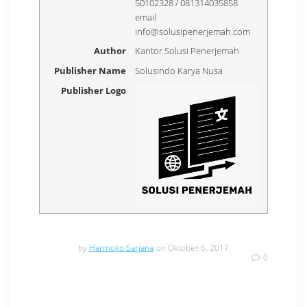
50102328 / 081314035858
email
info@solusipenerjemah.com
Author
Kantor Solusi Penerjemah
Publisher Name
Solusindo Karya Nusa
Publisher Logo
by
Harmoko Sarjana
on Oktober 6, 2017
0
Navigasi