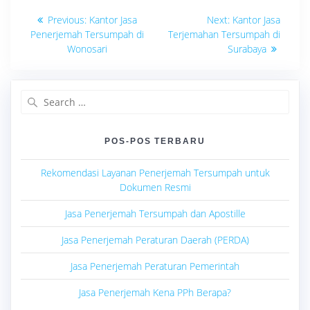
Navigasi
Previous
Next
Previous:
Kantor Jasa
Next:
Kantor Jasa
post:
post:
pos
Penerjemah Tersumpah di
Terjemahan Tersumpah di
Wonosari
Surabaya
Search
for:
POS-POS TERBARU
Rekomendasi Layanan Penerjemah Tersumpah untuk
Dokumen Resmi
Jasa Penerjemah Tersumpah dan Apostille
Jasa Penerjemah Peraturan Daerah (PERDA)
Jasa Penerjemah Peraturan Pemerintah
Jasa Penerjemah Kena PPh Berapa?