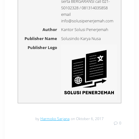
serta BERGARANSI call 021-
50102328 / 081314035858
email
info@solusipenerjemah.com
Author
Kantor Solusi Penerjemah
Publisher Name
Solusindo Karya Nusa
Publisher Logo
by
Harmoko Sarjana
on Oktober 6, 2017
0