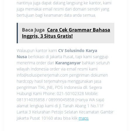
nantinya juga dapat datang langsung ke kantor, kami
juga memakai email resmi dari domain sendiri yang
bertujuan bagi keamanan data anda semua.
Baca Juga
Cara Cek Grammar Bahasa
Inggris, 3 Situs Gratis!
Walaupun kantor kami
CV Solusindo Karya
Nusa
berlokasi di Jakarta Pusat, tapi kami sanggup
menerima order dari
Karanganyar
bahkan seluruh
wilayah Indonesia order via email resmi kami
info@solusipenerjemah.com pengiriman dokumen
hardcopy hasil terjemahnya menggunakan jasa
pengiriman TIKI, JNE, POS Indonesia dll. Segera
Hubungi Kami Phone: 021-50102328 Mobile:
081314035858 / 08999045858 (Hanya WA saja)
alamat lengkap kami di Jl. Tanah Abang 1 No.11F
Lantai 3 Kelurahan Petojo Selatan Kecamatan Gambir
Jakarta Pusat 10160 atau bisa klik
maps