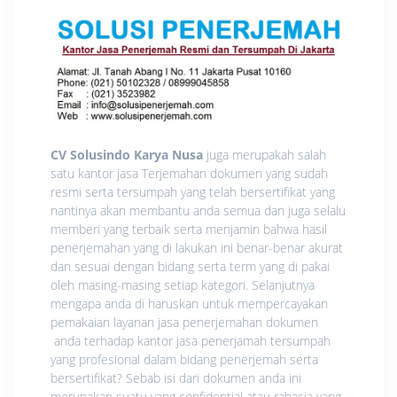
CV Solusindo Karya Nusa
juga merupakah salah
satu kantor jasa Terjemahan dokumen yang sudah
resmi serta tersumpah yang telah bersertifikat yang
nantinya akan membantu anda semua dan juga selalu
memberi yang terbaik serta menjamin bahwa hasil
penerjemahan yang di lakukan ini benar-benar akurat
dan sesuai dengan bidang serta term yang di pakai
oleh masing-masing setiap kategori. Selanjutnya
mengapa anda di haruskan untuk mempercayakan
pemakaian layanan jasa penerjemahan dokumen
anda terhadap kantor jasa penerjamah tersumpah
yang profesional dalam bidang penerjemah serta
bersertifikat? Sebab isi dari dokumen anda ini
merupakan suatu yang confidential atau rahasia yang