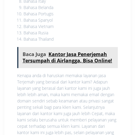
Bahasa Italy
Bahasa Belanda
Bahasa Portugis
Bahasa Spanyol
Bahasa Vietnam
Bahasa Rusia
Bahasa Thailand
Baca Juga
Kantor Jasa Penerjemah
Tersumpah di Airlangga, Bisa Online!
Kenapa anda di haruskan memakai layanan jasa
Terjemah yang berasal dari kantor kami? Adapun
layanan yang berasal dari kantor kami ini juga jauh
lebih lebih aman, maka kami memakai email dengan
domain sendiri sebab keamanan atau privasi sangat
penting sekali bagi para klien kami. Selanjutnya
layanan dari kantor kami juga jauh lebih Cepat, maka
kami selalu berusaha untuk memberi pelayanan yang
cepat terhadap semua klien kami. Layanan dari
kantor kami ini juga lebih pas, selain pelayanan yang