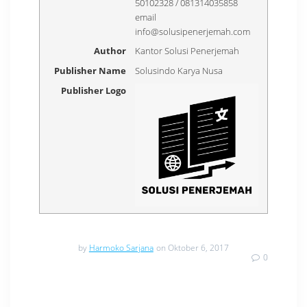
50102328 / 081314035858
email
info@solusipenerjemah.com
Author
Kantor Solusi Penerjemah
Publisher Name
Solusindo Karya Nusa
Publisher Logo
by
Harmoko Sarjana
on Oktober 6, 2017
0
Navigasi