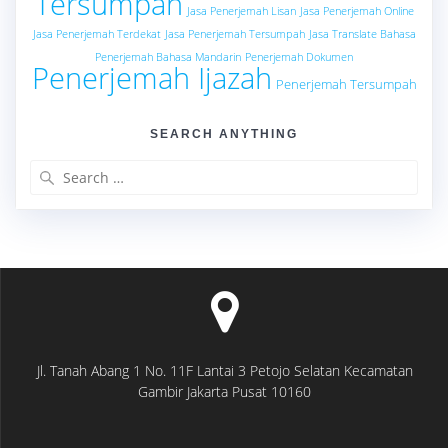
Tersumpah
Jasa Penerjemah Lisan
Jasa Penerjemah Online
Jasa Penerjemah Terdekat
Jasa Penerjemah Tersumpah
Jasa Translate Bahasa
Penerjemah Bahasa Mandarin
Penerjemah Dokumen
Penerjemah Ijazah
Penerjemah Tersumpah
SEARCH ANYTHING
Search
for:
Jl. Tanah Abang 1 No. 11F Lantai 3 Petojo Selatan Kecamatan
Gambir Jakarta Pusat 10160