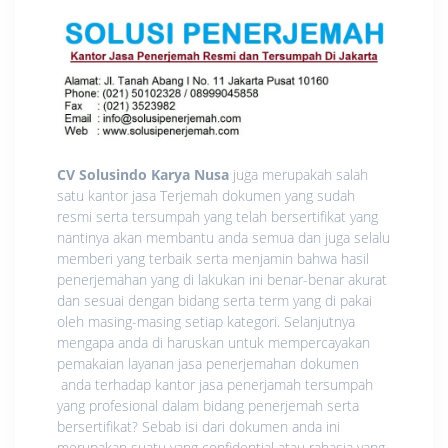
CV Solusindo Karya Nusa
juga merupakah salah
satu kantor jasa Terjemah dokumen yang sudah
resmi serta tersumpah yang telah bersertifikat yang
nantinya akan membantu anda semua dan juga selalu
memberi yang terbaik serta menjamin bahwa hasil
penerjemahan yang di lakukan ini benar-benar akurat
dan sesuai dengan bidang serta term yang di pakai
oleh masing-masing setiap kategori. Selanjutnya
mengapa anda di haruskan untuk mempercayakan
pemakaian layanan jasa penerjemahan dokumen
anda terhadap kantor jasa penerjamah tersumpah
yang profesional dalam bidang penerjemah serta
bersertifikat? Sebab isi dari dokumen anda ini
merupakan suatu yang confidential atau rahasia yang