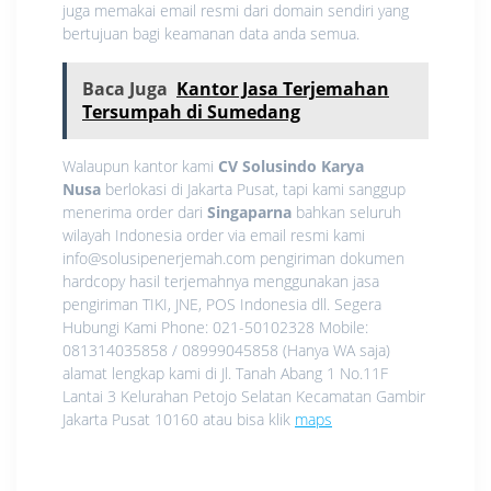
juga memakai email resmi dari domain sendiri yang
bertujuan bagi keamanan data anda semua.
Baca Juga
Kantor Jasa Terjemahan
Tersumpah di Sumedang
Walaupun kantor kami
CV Solusindo Karya
Nusa
berlokasi di Jakarta Pusat, tapi kami sanggup
menerima order dari
Singaparna
bahkan seluruh
wilayah Indonesia order via email resmi kami
info@solusipenerjemah.com pengiriman dokumen
hardcopy hasil terjemahnya menggunakan jasa
pengiriman TIKI, JNE, POS Indonesia dll. Segera
Hubungi Kami Phone: 021-50102328 Mobile:
081314035858 / 08999045858 (Hanya WA saja)
alamat lengkap kami di Jl. Tanah Abang 1 No.11F
Lantai 3 Kelurahan Petojo Selatan Kecamatan Gambir
Jakarta Pusat 10160 atau bisa klik
maps