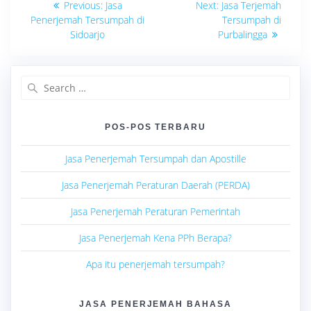
Previous
Next
Previous:
Jasa
Next:
Jasa Terjemah
post:
post:
pos
Penerjemah Tersumpah di
Tersumpah di
Sidoarjo
Purbalingga
Search
for:
POS-POS TERBARU
Jasa Penerjemah Tersumpah dan Apostille
Jasa Penerjemah Peraturan Daerah (PERDA)
Jasa Penerjemah Peraturan Pemerintah
Jasa Penerjemah Kena PPh Berapa?
Apa itu penerjemah tersumpah?
JASA PENERJEMAH BAHASA