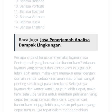
Bahasa Belanda
Bahasa Portugis
Bahasa Spanyol
Bahasa Vietnam
Bahasa Rusia
Bahasa Thailand
Baca Juga
Jasa Penerjemah Analisa
Dampak Lingkungan
Kenapa anda di haruskan memakai layanan jasa
Penterjemah yang berasal dari kantor kami? Adapun
layanan yang berasal dari kantor kami ini juga jauh
lebih lebih aman, maka kami memakai email dengan
domain sendiri sebab keamanan atau privasi sangat
penting sekali bagi para klien kami. Selanjutnya
layanan dari kantor kami juga jauh lebih Cepat, maka
kami selalu berusaha untuk memberi pelayanan yang
cepat terhadap semua klien kami. Layanan dari
kantor kami ini juga lebih pas, selain pelayanan yang
cepat namun juga tepat dalam menerjemahkan