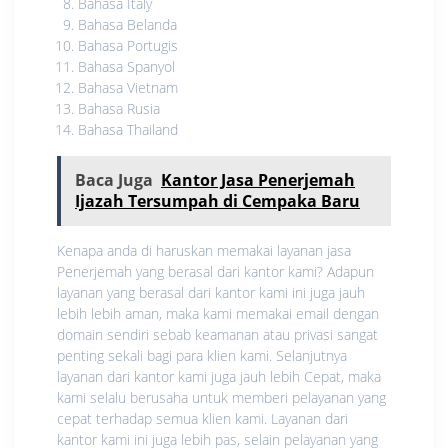
Bahasa Italy
Bahasa Belanda
Bahasa Portugis
Bahasa Spanyol
Bahasa Vietnam
Bahasa Rusia
Bahasa Thailand
Baca Juga
Kantor Jasa Penerjemah
Ijazah Tersumpah di Cempaka Baru
Kenapa anda di haruskan memakai layanan jasa
Penerjemah yang berasal dari kantor kami? Adapun
layanan yang berasal dari kantor kami ini juga jauh
lebih lebih aman, maka kami memakai email dengan
domain sendiri sebab keamanan atau privasi sangat
penting sekali bagi para klien kami. Selanjutnya
layanan dari kantor kami juga jauh lebih Cepat, maka
kami selalu berusaha untuk memberi pelayanan yang
cepat terhadap semua klien kami. Layanan dari
kantor kami ini juga lebih pas, selain pelayanan yang