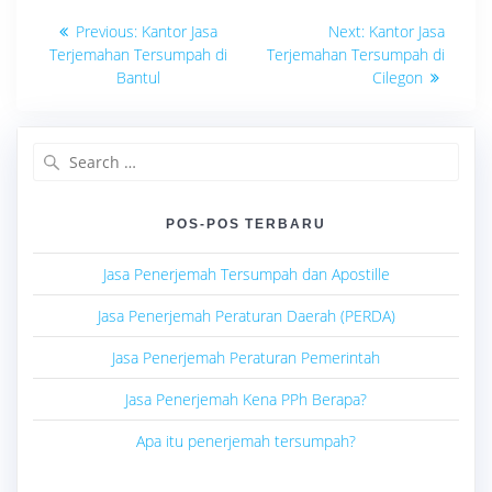
Navigasi
Previous
Next
Previous:
Kantor Jasa
Next:
Kantor Jasa
post:
post:
pos
Terjemahan Tersumpah di
Terjemahan Tersumpah di
Bantul
Cilegon
Search
for:
POS-POS TERBARU
Jasa Penerjemah Tersumpah dan Apostille
Jasa Penerjemah Peraturan Daerah (PERDA)
Jasa Penerjemah Peraturan Pemerintah
Jasa Penerjemah Kena PPh Berapa?
Apa itu penerjemah tersumpah?