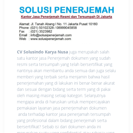
CV Solusindo Karya Nusa
juga merupakah salah
satu kantor jasa Penerjemah dokumen yang sudah
resmi serta tersumpah yang telah bersertifikat yang
nantinya akan membantu anda semua dan juga selalu
memberi yang terbaik serta menjamin bahwa hasil
penerjemahan yang di lakukan ini benar-benar akurat
dan sesuai dengan bidang serta term yang di pakai
oleh masing-masing setiap kategori. Selanjutnya
mengapa anda di haruskan untuk mempercayakan
pemakaian layanan jasa penerjemahan dokumen
anda terhadap kantor jasa penerjamah tersumpah
yang profesional dalam bidang penerjemah serta
bersertifikat? Sebab isi dari dokumen anda ini
merupakan suatu yang confidential atau rahasia yang