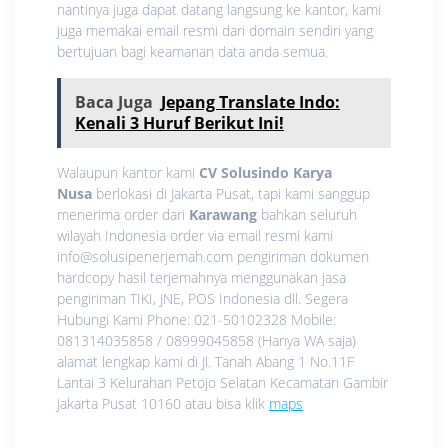
nantinya juga dapat datang langsung ke kantor, kami
juga memakai email resmi dari domain sendiri yang
bertujuan bagi keamanan data anda semua.
Baca Juga
Jepang Translate Indo:
Kenali 3 Huruf Berikut Ini!
Walaupun kantor kami
CV Solusindo Karya
Nusa
berlokasi di Jakarta Pusat, tapi kami sanggup
menerima order dari
Karawang
bahkan seluruh
wilayah Indonesia order via email resmi kami
info@solusipenerjemah.com pengiriman dokumen
hardcopy hasil terjemahnya menggunakan jasa
pengiriman TIKI, JNE, POS Indonesia dll. Segera
Hubungi Kami Phone: 021-50102328 Mobile:
081314035858 / 08999045858 (Hanya WA saja)
alamat lengkap kami di Jl. Tanah Abang 1 No.11F
Lantai 3 Kelurahan Petojo Selatan Kecamatan Gambir
Jakarta Pusat 10160 atau bisa klik
maps