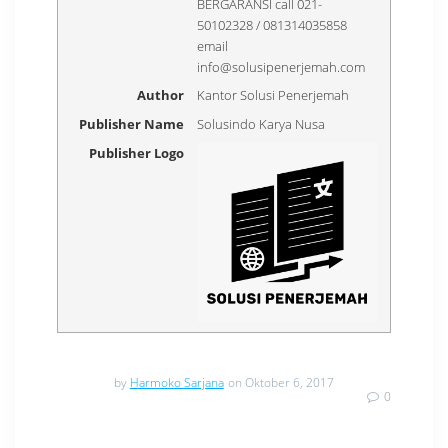
BERGARANSI call 021-
50102328 / 081314035858
email
info@solusipenerjemah.com
Author
Kantor Solusi Penerjemah
Publisher Name
Solusindo Karya Nusa
Publisher Logo
by
Harmoko Sarjana
on Oktober 6, 2017
0