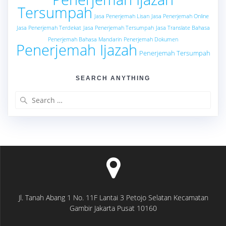
Tersumpah
Jasa Penerjemah Lisan
Jasa Penerjemah Online
Jasa Penerjemah Terdekat
Jasa Penerjemah Tersumpah
Jasa Translate Bahasa
Penerjemah Bahasa Mandarin
Penerjemah Dokumen
Penerjemah Ijazah
Penerjemah Tersumpah
SEARCH ANYTHING
Search
for:
Jl. Tanah Abang 1 No. 11F Lantai 3 Petojo Selatan Kecamatan
Gambir Jakarta Pusat 10160