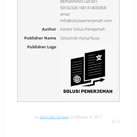
BERGARANSI call 021-
50102328 / 081314035858
email
info@solusipenerjemah.com
Author
Kantor Solusi Penejemah
Publisher Name
Solusindo Karya Nusa
Publisher Logo
by
Harmoko Sarjana
on Oktober 6, 2017
0