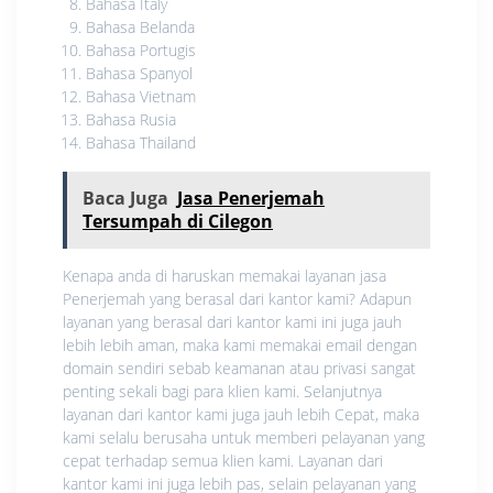
Bahasa Italy
Bahasa Belanda
Bahasa Portugis
Bahasa Spanyol
Bahasa Vietnam
Bahasa Rusia
Bahasa Thailand
Baca Juga
Jasa Penerjemah
Tersumpah di Cilegon
Kenapa anda di haruskan memakai layanan jasa
Penerjemah yang berasal dari kantor kami? Adapun
layanan yang berasal dari kantor kami ini juga jauh
lebih lebih aman, maka kami memakai email dengan
domain sendiri sebab keamanan atau privasi sangat
penting sekali bagi para klien kami. Selanjutnya
layanan dari kantor kami juga jauh lebih Cepat, maka
kami selalu berusaha untuk memberi pelayanan yang
cepat terhadap semua klien kami. Layanan dari
kantor kami ini juga lebih pas, selain pelayanan yang