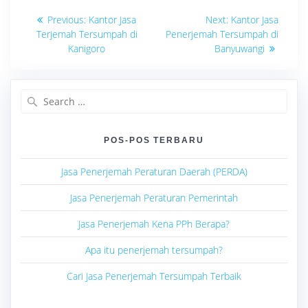
Navigasi
Previous
Next
Previous:
Kantor Jasa
Next:
Kantor Jasa
post:
post:
pos
Terjemah Tersumpah di
Penerjemah Tersumpah di
Kanigoro
Banyuwangi
Search
for:
POS-POS TERBARU
Jasa Penerjemah Peraturan Daerah (PERDA)
Jasa Penerjemah Peraturan Pemerintah
Jasa Penerjemah Kena PPh Berapa?
Apa itu penerjemah tersumpah?
Cari Jasa Penerjemah Tersumpah Terbaik