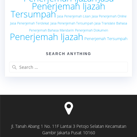
Penerjemah Ijazah
Tersumpah
Jasa Penerjemah Lisan
Jasa Penerjemah Online
Jasa Penerjemah Terdekat
Jasa Penerjemah Tersumpah
Jasa Translate Bahasa
Penerjemah Bahasa Mandarin
Penerjemah Dokumen
Penerjemah Ijazah
Penerjemah Tersumpah
SEARCH ANYTHING
Search
for:
Jl. Tanah Abang 1 No. 11F Lantai 3 Petojo Selatan Kecamatan
Gambir Jakarta Pusat 10160