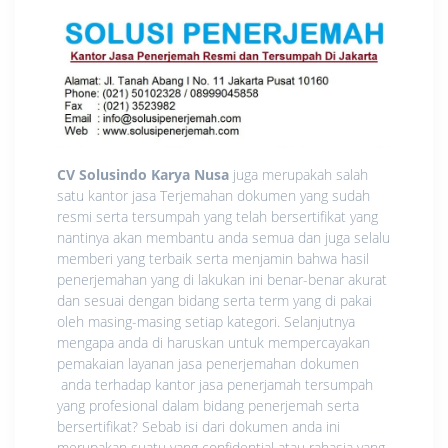
CV Solusindo Karya Nusa
juga merupakah salah
satu kantor jasa Terjemahan dokumen yang sudah
resmi serta tersumpah yang telah bersertifikat yang
nantinya akan membantu anda semua dan juga selalu
memberi yang terbaik serta menjamin bahwa hasil
penerjemahan yang di lakukan ini benar-benar akurat
dan sesuai dengan bidang serta term yang di pakai
oleh masing-masing setiap kategori. Selanjutnya
mengapa anda di haruskan untuk mempercayakan
pemakaian layanan jasa penerjemahan dokumen
anda terhadap kantor jasa penerjamah tersumpah
yang profesional dalam bidang penerjemah serta
bersertifikat? Sebab isi dari dokumen anda ini
merupakan suatu yang confidential atau rahasia yang