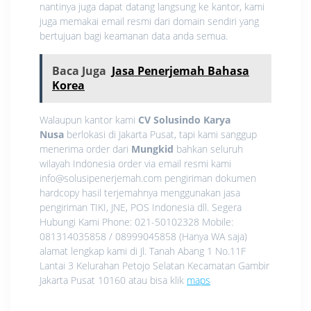
nantinya juga dapat datang langsung ke kantor, kami
juga memakai email resmi dari domain sendiri yang
bertujuan bagi keamanan data anda semua.
Baca Juga
Jasa Penerjemah Bahasa
Korea
Walaupun kantor kami
CV Solusindo Karya
Nusa
berlokasi di Jakarta Pusat, tapi kami sanggup
menerima order dari
Mungkid
bahkan seluruh
wilayah Indonesia order via email resmi kami
info@solusipenerjemah.com pengiriman dokumen
hardcopy hasil terjemahnya menggunakan jasa
pengiriman TIKI, JNE, POS Indonesia dll. Segera
Hubungi Kami Phone: 021-50102328 Mobile:
081314035858 / 08999045858 (Hanya WA saja)
alamat lengkap kami di Jl. Tanah Abang 1 No.11F
Lantai 3 Kelurahan Petojo Selatan Kecamatan Gambir
Jakarta Pusat 10160 atau bisa klik
maps