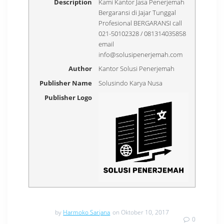
Description
Kami Kantor Jasa Penerjemah
Bergaransi di Jajar Tunggal
Profesional BERGARANSI call
021-50102328 / 081314035858
email
info@solusipenerjemah.com
Author
Kantor Solusi Penerjemah
Publisher Name
Solusindo Karya Nusa
Publisher Logo
by
Harmoko Sarjana
on Oktober 10, 2017
0