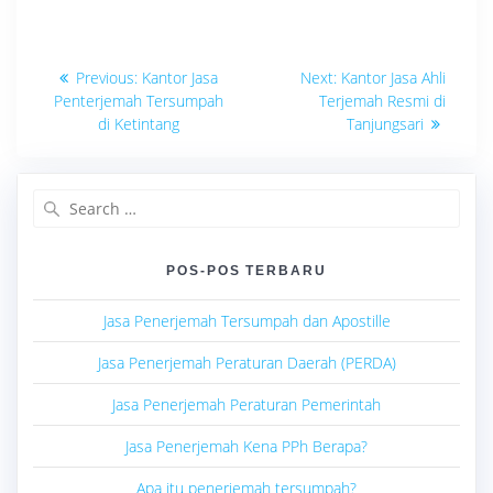
Navigasi
Previous
Next
Previous:
Kantor Jasa
Next:
Kantor Jasa Ahli
post:
post:
pos
Penterjemah Tersumpah
Terjemah Resmi di
di Ketintang
Tanjungsari
Search
for:
POS-POS TERBARU
Jasa Penerjemah Tersumpah dan Apostille
Jasa Penerjemah Peraturan Daerah (PERDA)
Jasa Penerjemah Peraturan Pemerintah
Jasa Penerjemah Kena PPh Berapa?
Apa itu penerjemah tersumpah?