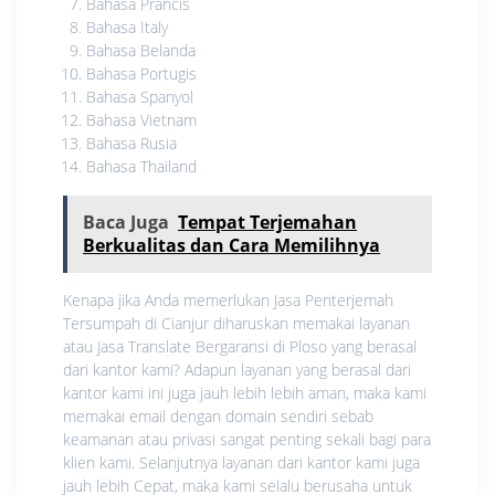
Bahasa Prancis
Bahasa Italy
Bahasa Belanda
Bahasa Portugis
Bahasa Spanyol
Bahasa Vietnam
Bahasa Rusia
Bahasa Thailand
Baca Juga
Tempat Terjemahan
Berkualitas dan Cara Memilihnya
Kenapa jika Anda memerlukan Jasa Penterjemah
Tersumpah di Cianjur diharuskan memakai layanan
atau Jasa Translate Bergaransi di Ploso yang berasal
dari kantor kami? Adapun layanan yang berasal dari
kantor kami ini juga jauh lebih lebih aman, maka kami
memakai email dengan domain sendiri sebab
keamanan atau privasi sangat penting sekali bagi para
klien kami. Selanjutnya layanan dari kantor kami juga
jauh lebih Cepat, maka kami selalu berusaha untuk