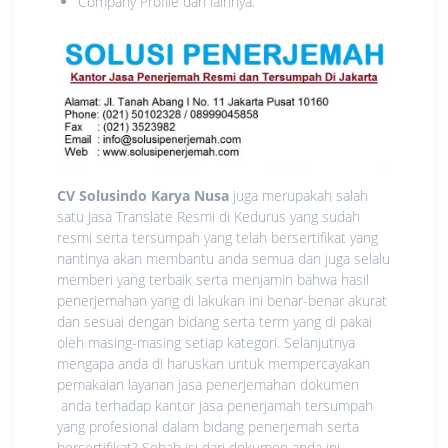
Company Profile dan lainnya.
CV Solusindo Karya Nusa
juga merupakah salah
satu Jasa Translate Resmi di Kedurus yang sudah
resmi serta tersumpah yang telah bersertifikat yang
nantinya akan membantu anda semua dan juga selalu
memberi yang terbaik serta menjamin bahwa hasil
penerjemahan yang di lakukan ini benar-benar akurat
dan sesuai dengan bidang serta term yang di pakai
oleh masing-masing setiap kategori. Selanjutnya
mengapa anda di haruskan untuk mempercayakan
pemakaian layanan jasa penerjemahan dokumen
anda terhadap kantor jasa penerjamah tersumpah
yang profesional dalam bidang penerjemah serta
bersertifikat? Sebab isi dari dokumen anda ini