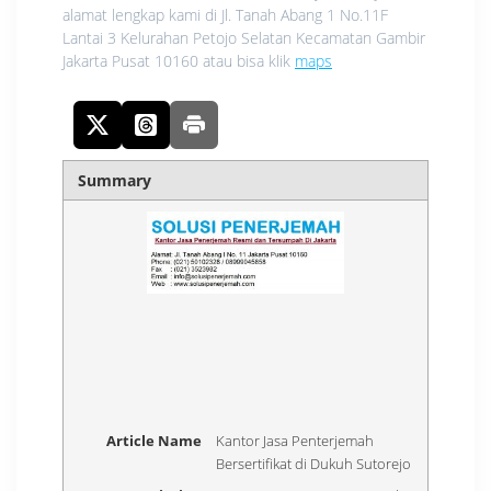
alamat lengkap kami di Jl. Tanah Abang 1 No.11F
Lantai 3 Kelurahan Petojo Selatan Kecamatan Gambir
Jakarta Pusat 10160 atau bisa klik
maps
Summary
Article Name
Kantor Jasa Penterjemah
Bersertifikat di Dukuh Sutorejo