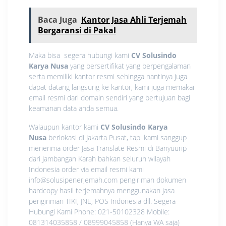
Baca Juga
Kantor Jasa Ahli Terjemah
Bergaransi di Pakal
Maka bisa segera hubungi kami
CV Solusindo
Karya Nusa
yang bersertifikat yang berpengalaman
serta memiliki kantor resmi sehingga nantinya juga
dapat datang langsung ke kantor, kami juga memakai
email resmi dari domain sendiri yang bertujuan bagi
keamanan data anda semua.
Walaupun kantor kami
CV Solusindo Karya
Nusa
berlokasi di Jakarta Pusat, tapi kami sanggup
menerima order Jasa Translate Resmi di Banyuurip
dari Jambangan Karah bahkan seluruh wilayah
Indonesia order via email resmi kami
info@solusipenerjemah.com pengiriman dokumen
hardcopy hasil terjemahnya menggunakan jasa
pengiriman TIKI, JNE, POS Indonesia dll. Segera
Hubungi Kami Phone: 021-50102328 Mobile:
081314035858 / 08999045858 (Hanya WA saja)