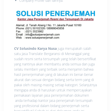
Company Profile dan lainnya.
CV Solusindo Karya Nusa
juga merupakah salah
satu Jasa Translate Bergaransi di Menanggal yang
sudah resmi serta tersumpah yang telah bersertifikat
yang nantinya akan membantu anda semua dan juga
selalu memberi yang terbaik serta menjamin bahwa
hasil penerjemahan yang di lakukan ini benar-benar
akurat dan sesuai dengan bidang serta term yang di
pakai oleh masing-masing setiap kategori. Selanjutnya
mengapa anda di haruskan untuk mempercayakan
pemakaian layanan jasa penerjemahan dokumen
anda terhadap kantor jasa penerjamah tersumpah
yang profesional dalam bidang penerjemah serta
bersertifikat? Sebab isi dari dokumen anda ini