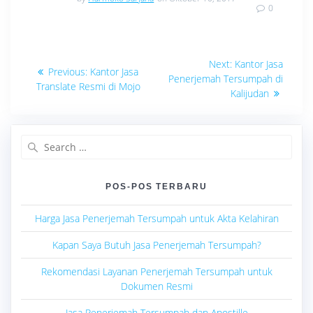
0
Navigasi
Next
Next:
Kantor Jasa
Previous
Previous:
Kantor Jasa
post:
pos
Penerjemah Tersumpah di
post:
Translate Resmi di Mojo
Kalijudan
Search
for:
POS-POS TERBARU
Harga Jasa Penerjemah Tersumpah untuk Akta Kelahiran
Kapan Saya Butuh Jasa Penerjemah Tersumpah?
Rekomendasi Layanan Penerjemah Tersumpah untuk
Dokumen Resmi
Jasa Penerjemah Tersumpah dan Apostille