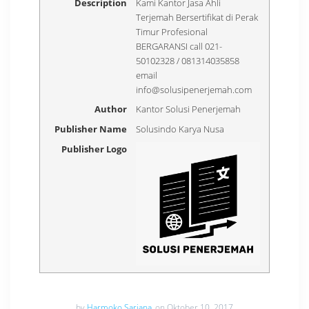
Description
Kami Kantor Jasa Ahli
Terjemah Bersertifikat di Perak
Timur Profesional
BERGARANSI call 021-
50102328 / 081314035858
email
info@solusipenerjemah.com
Author
Kantor Solusi Penerjemah
Publisher Name
Solusindo Karya Nusa
Publisher Logo
by
Harmoko Sarjana
on Oktober 10, 2017