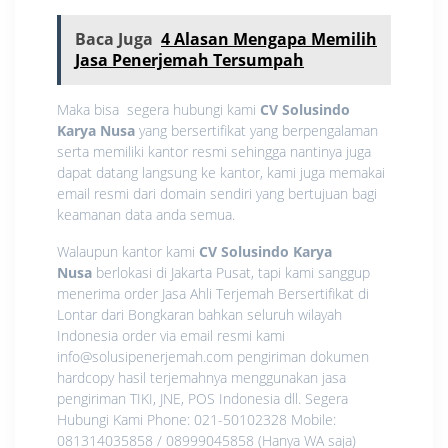
Baca Juga
4 Alasan Mengapa Memilih
Jasa Penerjemah Tersumpah
Maka bisa segera hubungi kami
CV Solusindo
Karya Nusa
yang bersertifikat yang berpengalaman
serta memiliki kantor resmi sehingga nantinya juga
dapat datang langsung ke kantor, kami juga memakai
email resmi dari domain sendiri yang bertujuan bagi
keamanan data anda semua.
Walaupun kantor kami
CV Solusindo Karya
Nusa
berlokasi di Jakarta Pusat, tapi kami sanggup
menerima order Jasa Ahli Terjemah Bersertifikat di
Lontar dari Bongkaran bahkan seluruh wilayah
Indonesia order via email resmi kami
info@solusipenerjemah.com pengiriman dokumen
hardcopy hasil terjemahnya menggunakan jasa
pengiriman TIKI, JNE, POS Indonesia dll. Segera
Hubungi Kami Phone: 021-50102328 Mobile:
081314035858 / 08999045858 (Hanya WA saja)