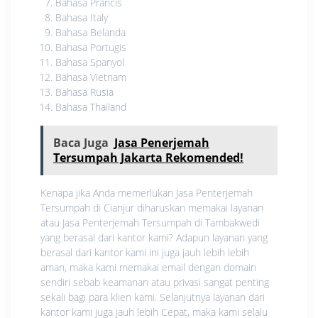
Bahasa Prancis
Bahasa Italy
Bahasa Belanda
Bahasa Portugis
Bahasa Spanyol
Bahasa Vietnam
Bahasa Rusia
Bahasa Thailand
Baca Juga
Jasa Penerjemah
Tersumpah Jakarta Rekomended!
Kenapa jika Anda memerlukan Jasa Penterjemah
Tersumpah di Cianjur diharuskan memakai layanan
atau Jasa Penterjemah Tersumpah di Tambakwedi
yang berasal dari kantor kami? Adapun layanan yang
berasal dari kantor kami ini juga jauh lebih lebih
aman, maka kami memakai email dengan domain
sendiri sebab keamanan atau privasi sangat penting
sekali bagi para klien kami. Selanjutnya layanan dari
kantor kami juga jauh lebih Cepat, maka kami selalu