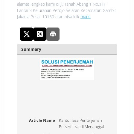
alamat lengkap kami di Jl. Tanah Abang 1 No.11F
Lantai 3 Kelurahan Petojo Selatan Kecamatan Gambir
Jakarta Pusat 10160 atau bisa klik
maps
Summary
Article Name
Kantor Jasa Penterjemah
Bersertifikat di Menanggal