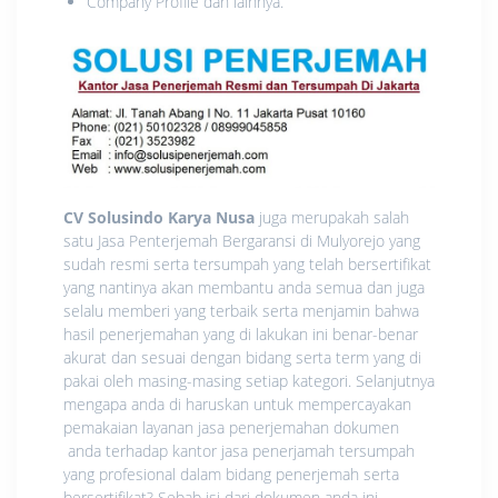
Company Profile dan lainnya.
CV Solusindo Karya Nusa
juga merupakah salah
satu Jasa Penterjemah Bergaransi di Mulyorejo yang
sudah resmi serta tersumpah yang telah bersertifikat
yang nantinya akan membantu anda semua dan juga
selalu memberi yang terbaik serta menjamin bahwa
hasil penerjemahan yang di lakukan ini benar-benar
akurat dan sesuai dengan bidang serta term yang di
pakai oleh masing-masing setiap kategori. Selanjutnya
mengapa anda di haruskan untuk mempercayakan
pemakaian layanan jasa penerjemahan dokumen
anda terhadap kantor jasa penerjamah tersumpah
yang profesional dalam bidang penerjemah serta
bersertifikat? Sebab isi dari dokumen anda ini