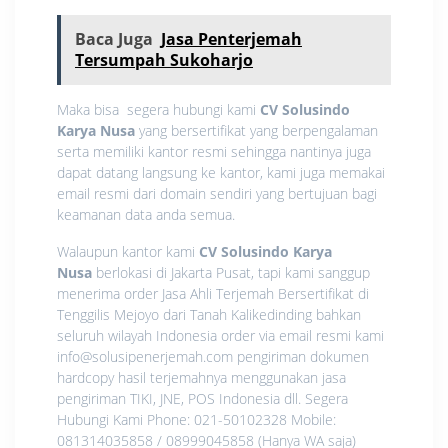
Baca Juga
Jasa Penterjemah
Tersumpah Sukoharjo
Maka bisa segera hubungi kami
CV Solusindo
Karya Nusa
yang bersertifikat yang berpengalaman
serta memiliki kantor resmi sehingga nantinya juga
dapat datang langsung ke kantor, kami juga memakai
email resmi dari domain sendiri yang bertujuan bagi
keamanan data anda semua.
Walaupun kantor kami
CV Solusindo Karya
Nusa
berlokasi di Jakarta Pusat, tapi kami sanggup
menerima order Jasa Ahli Terjemah Bersertifikat di
Tenggilis Mejoyo dari Tanah Kalikedinding bahkan
seluruh wilayah Indonesia order via email resmi kami
info@solusipenerjemah.com pengiriman dokumen
hardcopy hasil terjemahnya menggunakan jasa
pengiriman TIKI, JNE, POS Indonesia dll. Segera
Hubungi Kami Phone: 021-50102328 Mobile:
081314035858 / 08999045858 (Hanya WA saja)