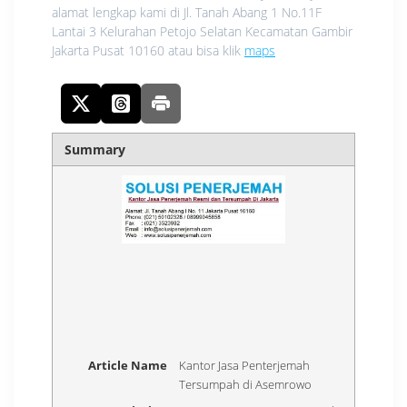
alamat lengkap kami di Jl. Tanah Abang 1 No.11F
Lantai 3 Kelurahan Petojo Selatan Kecamatan Gambir
Jakarta Pusat 10160 atau bisa klik
maps
Summary
Article Name
Kantor Jasa Penterjemah
Tersumpah di Asemrowo