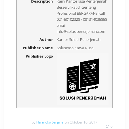
Description
Kami Kantor Jasa Penterjemah
Bersertifikat di Genteng
Profesional BERGARANSI call
021-50102328 / 081314035858
email
info@solusipenerjemah.com
Author
Kantor Solusi Penerjemah
Publisher Name
Solusindo Karya Nusa
Publisher Logo
by
Harmoko Sarjana
on Oktober 10, 2017
0