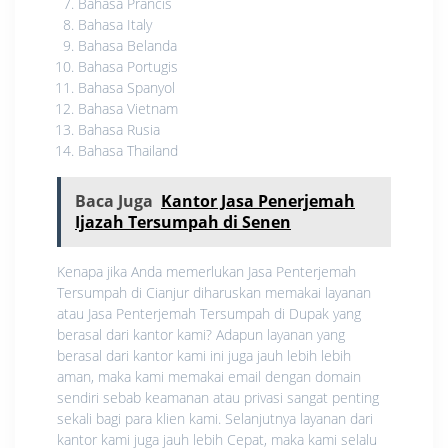
Bahasa Prancis
Bahasa Italy
Bahasa Belanda
Bahasa Portugis
Bahasa Spanyol
Bahasa Vietnam
Bahasa Rusia
Bahasa Thailand
Baca Juga
Kantor Jasa Penerjemah
Ijazah Tersumpah di Senen
Kenapa jika Anda memerlukan Jasa Penterjemah
Tersumpah di Cianjur diharuskan memakai layanan
atau Jasa Penterjemah Tersumpah di Dupak yang
berasal dari kantor kami? Adapun layanan yang
berasal dari kantor kami ini juga jauh lebih lebih
aman, maka kami memakai email dengan domain
sendiri sebab keamanan atau privasi sangat penting
sekali bagi para klien kami. Selanjutnya layanan dari
kantor kami juga jauh lebih Cepat, maka kami selalu