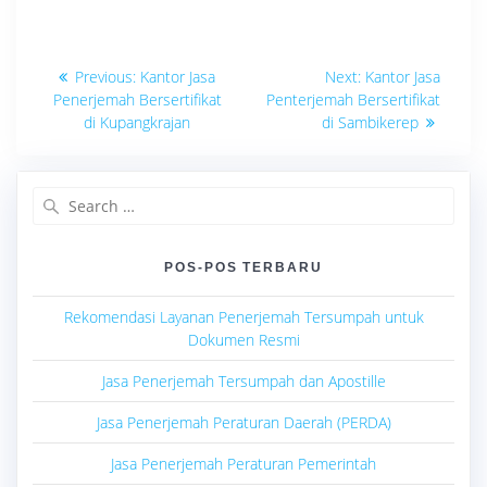
Navigasi
Previous
Next
Previous:
Kantor Jasa
Next:
Kantor Jasa
post:
post:
pos
Penerjemah Bersertifikat
Penterjemah Bersertifikat
di Kupangkrajan
di Sambikerep
Search
for:
POS-POS TERBARU
Rekomendasi Layanan Penerjemah Tersumpah untuk
Dokumen Resmi
Jasa Penerjemah Tersumpah dan Apostille
Jasa Penerjemah Peraturan Daerah (PERDA)
Jasa Penerjemah Peraturan Pemerintah