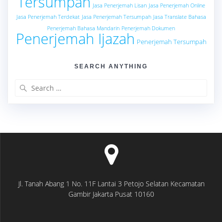
Tersumpah
Jasa Penerjemah Lisan
Jasa Penerjemah Online
Jasa Penerjemah Terdekat
Jasa Penerjemah Tersumpah
Jasa Translate Bahasa
Penerjemah Bahasa Mandarin
Penerjemah Dokumen
Penerjemah Ijazah
Penerjemah Tersumpah
SEARCH ANYTHING
Search
for:
Jl. Tanah Abang 1 No. 11F Lantai 3 Petojo Selatan Kecamatan
Gambir Jakarta Pusat 10160