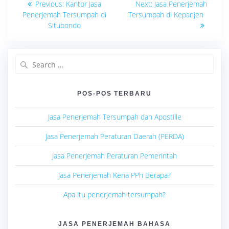
Previous
Next
Previous:
Kantor Jasa
Next:
Jasa Penerjemah
post:
post:
pos
Penerjemah Tersumpah di
Tersumpah di Kepanjen
Situbondo
Search
for:
POS-POS TERBARU
Jasa Penerjemah Tersumpah dan Apostille
Jasa Penerjemah Peraturan Daerah (PERDA)
Jasa Penerjemah Peraturan Pemerintah
Jasa Penerjemah Kena PPh Berapa?
Apa itu penerjemah tersumpah?
JASA PENERJEMAH BAHASA