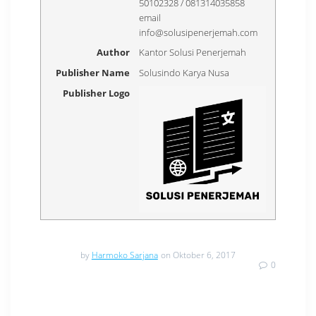
50102328 / 081314035858
email
info@solusipenerjemah.com
Author
Kantor Solusi Penerjemah
Publisher Name
Solusindo Karya Nusa
Publisher Logo
by
Harmoko Sarjana
on Oktober 6, 2017
0
Navigasi