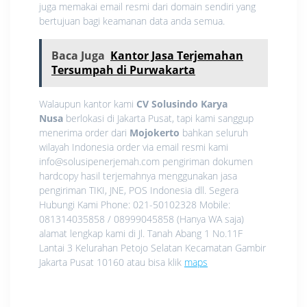
juga memakai email resmi dari domain sendiri yang
bertujuan bagi keamanan data anda semua.
Baca Juga
Kantor Jasa Terjemahan
Tersumpah di Purwakarta
Walaupun kantor kami
CV Solusindo Karya
Nusa
berlokasi di Jakarta Pusat, tapi kami sanggup
menerima order dari
Mojokerto
bahkan seluruh
wilayah Indonesia order via email resmi kami
info@solusipenerjemah.com pengiriman dokumen
hardcopy hasil terjemahnya menggunakan jasa
pengiriman TIKI, JNE, POS Indonesia dll. Segera
Hubungi Kami Phone: 021-50102328 Mobile:
081314035858 / 08999045858 (Hanya WA saja)
alamat lengkap kami di Jl. Tanah Abang 1 No.11F
Lantai 3 Kelurahan Petojo Selatan Kecamatan Gambir
Jakarta Pusat 10160 atau bisa klik
maps