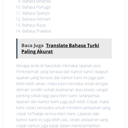
Bahasa Belanda
Bahasa Portugis
Bahasa Spanyol
Bahasa Vietnam
Bahasa Rusia
Bahasa Thailand
Baca Juga
Translate Bahasa Turki
Paling Akurat
Kenapa anda di haruskan memakai layanan jasa
Penterjemah yang berasal dari kantor kami? Adapun
layanan yang berasal dari kantor kami ini juga jauh
lebih lebih aman, maka kami memakai email dengan
domain sendiri sebab keamanan atau privasi sangat
penting sekali bagi para klien kami. Selanjutnya
layanan dari kantor kami juga jauh lebih Cepat, maka
kami selalu berusaha untuk memberi pelayanan yang
cepat terhadap semua klien kami. Layanan dari
kantor kami ini juga lebih pas, selain pelayanan yang
cepat namun juga tepat dalam menerjemahkan