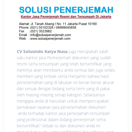
CV Solusindo Karya Nusa
juga merupakah salah
satu kantor jasa Penterjemah dokumen yang sudah
resmi serta tersumpah yang telah bersertifikat yang
nantinya akan membantu anda semua dan juga selalu
memberi yang terbaik serta menjamin bahwa hasil
penerjemahan yang di lakukan ini benar-benar akurat
dan sesuai dengan bidang serta term yang di pakai
oleh masing-masing setiap kategori. Selanjutnya
mengapa anda di haruskan untuk mempercayakan
pemakaian layanan jasa penerjemahan dokumen
anda terhadap kantor jasa penerjamah tersumpah
yang profesional dalam bidang penerjemah serta
bersertifikat? Sebab isi dari dokumen anda ini
merupakan suatu yang confidential atau rahasia yang