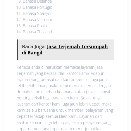
Bahasa Belanda
Bahasa Portugis
Bahasa Spanyol
Bahasa Vietnam
Bahasa Rusia
Bahasa Thailand
Baca Juga
Jasa Terjemah Tersumpah
di Bangil
Kenapa anda di haruskan memakai layanan jasa
Terjemah yang berasal dari kantor kami? Adapun
layanan yang berasal dari kantor kami ini juga jauh
lebih lebih aman, maka kami memakai email dengan
domain sendiri sebab keamanan atau privasi sangat
penting sekali bagi para klien kami. Selanjutnya
layanan dari kantor kami juga jauh lebih Cepat, maka
kami selalu berusaha untuk memberi pelayanan yang
cepat terhadap semua klien kami. Layanan dari
kantor kami ini juga lebih pas, selain pelayanan yang
cepat namun juga tepat dalam menerjemahkan