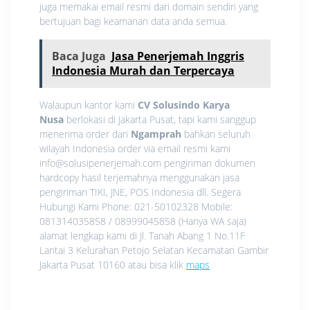
juga memakai email resmi dari domain sendiri yang
bertujuan bagi keamanan data anda semua.
Baca Juga
Jasa Penerjemah Inggris
Indonesia Murah dan Terpercaya
Walaupun kantor kami
CV Solusindo Karya
Nusa
berlokasi di Jakarta Pusat, tapi kami sanggup
menerima order dari
Ngamprah
bahkan seluruh
wilayah Indonesia order via email resmi kami
info@solusipenerjemah.com pengiriman dokumen
hardcopy hasil terjemahnya menggunakan jasa
pengiriman TIKI, JNE, POS Indonesia dll. Segera
Hubungi Kami Phone: 021-50102328 Mobile:
081314035858 / 08999045858 (Hanya WA saja)
alamat lengkap kami di Jl. Tanah Abang 1 No.11F
Lantai 3 Kelurahan Petojo Selatan Kecamatan Gambir
Jakarta Pusat 10160 atau bisa klik
maps