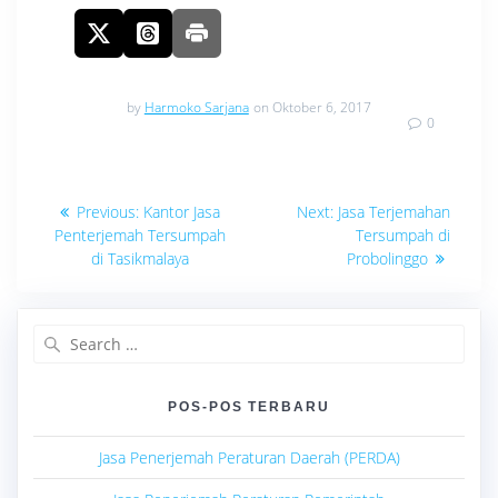
by
Harmoko Sarjana
on Oktober 6, 2017
0
Navigasi
Previous
Next
Previous:
Kantor Jasa
Next:
Jasa Terjemahan
post:
post:
pos
Penterjemah Tersumpah
Tersumpah di
di Tasikmalaya
Probolinggo
Search
for:
POS-POS TERBARU
Jasa Penerjemah Peraturan Daerah (PERDA)