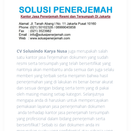
CV Solusindo Karya Nusa
juga merupakah salah
satu kantor jasa Terjemahan dokumen yang sudah
resmi serta tersumpah yang telah bersertifikat yang
nantinya akan membantu anda semua dan juga selalu
memberi yang terbaik serta menjamin bahwa hasil
penerjemahan yang di lakukan ini benar-benar akurat
dan sesuai dengan bidang serta term yang di pakai
oleh masing-masing setiap kategori. Selanjutnya
mengapa anda di haruskan untuk mempercayakan
pemakaian layanan jasa penerjemahan dokumen
anda terhadap kantor jasa penerjamah tersumpah
yang profesional dalam bidang penerjemah serta
bersertifikat? Sebab isi dari dokumen anda ini
merupakan suatu yang confidential atau rahasia yang