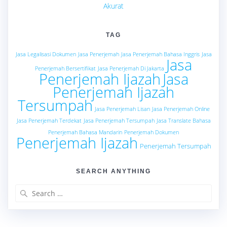
Akurat
TAG
Jasa Legalisasi Dokumen
Jasa Penerjemah
Jasa Penerjemah Bahasa Inggris
Jasa
Jasa
Penerjemah Bersertifikat
Jasa Penerjemah Di Jakarta
Penerjemah Ijazah
Jasa
Penerjemah Ijazah
Tersumpah
Jasa Penerjemah Lisan
Jasa Penerjemah Online
Jasa Penerjemah Terdekat
Jasa Penerjemah Tersumpah
Jasa Translate Bahasa
Penerjemah Bahasa Mandarin
Penerjemah Dokumen
Penerjemah Ijazah
Penerjemah Tersumpah
SEARCH ANYTHING
Search
for: