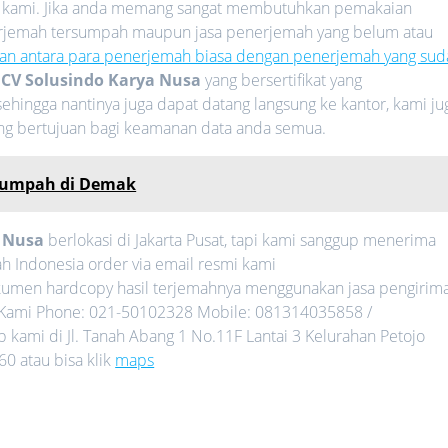
 kami. Jika anda memang sangat membutuhkan pemakaian
nerjemah tersumpah maupun jasa penerjemah yang belum atau
an antara para penerjemah biasa dengan penerjemah yang sud
i
CV Solusindo Karya Nusa
yang bersertifikat yang
ehingga nantinya juga dapat datang langsung ke kantor, kami ju
ang bertujuan bagi keamanan data anda semua.
rsumpah di Demak
a Nusa
berlokasi di Jakarta Pusat, tapi kami sanggup menerima
h Indonesia order via email resmi kami
umen hardcopy hasil terjemahnya menggunakan jasa pengirim
gi Kami Phone: 021-50102328 Mobile: 081314035858 /
kami di Jl. Tanah Abang 1 No.11F Lantai 3 Kelurahan Petojo
0 atau bisa klik
maps