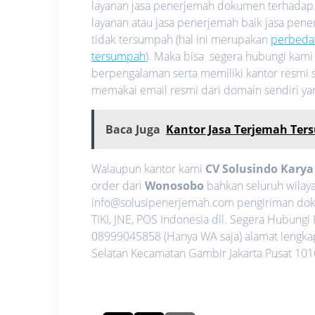
layanan jasa penerjemah dokumen terhadap
layanan atau jasa penerjemah baik jasa pe
tidak tersumpah (hal ini merupakan
perbeda
tersumpah
). Maka bisa segera hubungi kam
berpengalaman serta memiliki kantor resmi s
memakai email resmi dari domain sendiri y
Baca Juga
Kantor Jasa Terjemah Te
Walaupun kantor kami
CV Solusindo Kary
order dari
Wonosobo
bahkan seluruh wilaya
info@solusipenerjemah.com pengiriman dok
TIKI, JNE, POS Indonesia dll. Segera Hubun
08999045858 (Hanya WA saja) alamat lengkap 
Selatan Kecamatan Gambir Jakarta Pusat 1016