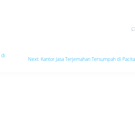
 di
Next
Next:
Kantor Jasa Terjemahan Tersumpah di Pacit
post: