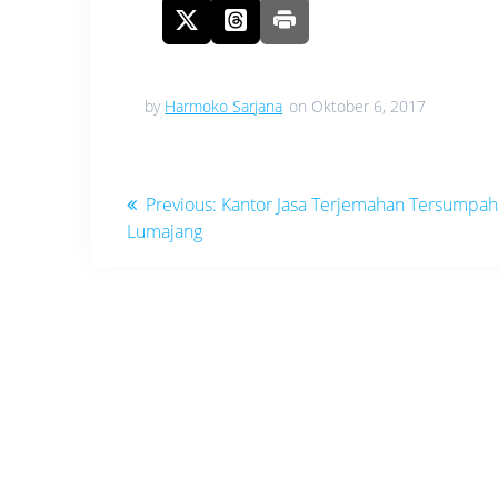
by
Harmoko Sarjana
on Oktober 6, 2017
Navigasi
Previous
Previous:
Kantor Jasa Terjemahan Tersumpah
post:
Lumajang
pos