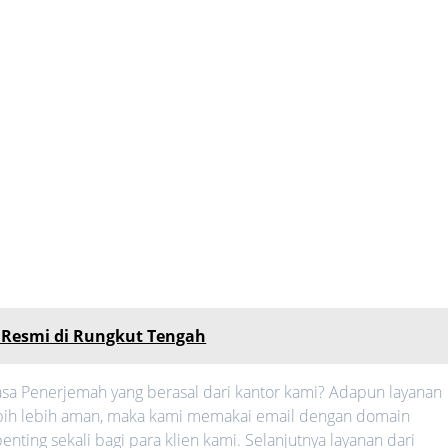
h Resmi di Rungkut Tengah
sa Penerjemah yang berasal dari kantor kami? Adapun layanan
 lebih lebih aman, maka kami memakai email dengan domain
nting sekali bagi para klien kami. Selanjutnya layanan dari