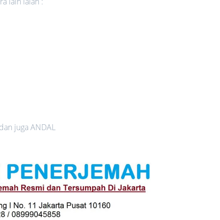
 lain ialah :
 dan juga ANDAL