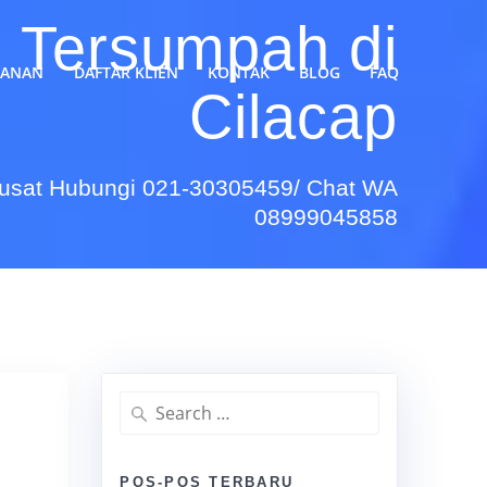
 Tersumpah di
YANAN
DAFTAR KLIEN
KONTAK
BLOG
FAQ
Cilacap
Pusat Hubungi 021-30305459/ Chat WA
08999045858
Search
for:
POS-POS TERBARU