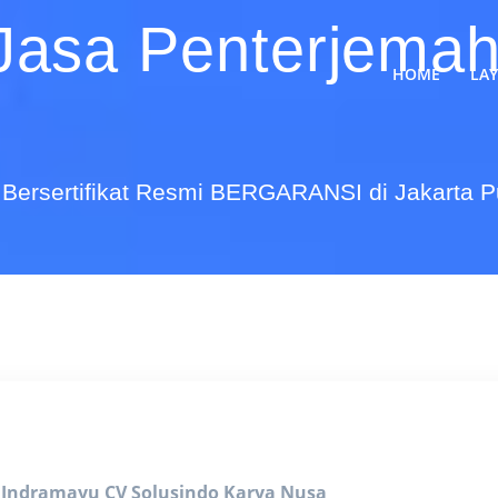
Jasa Penterjemah
HOME
LA
Bersertifikat Resmi BERGARANSI di Jakarta 
i Indramayu
CV Solusindo Karya Nusa