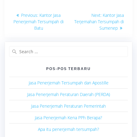
Navigasi
Previous
Next
Previous:
Kantor Jasa
Next:
Kantor Jasa
post:
post:
pos
Penerjemah Tersumpah di
Terjemahan Tersumpah di
Batu
Sumenep
Search
for:
POS-POS TERBARU
Jasa Penerjemah Tersumpah dan Apostille
Jasa Penerjemah Peraturan Daerah (PERDA)
Jasa Penerjemah Peraturan Pemerintah
Jasa Penerjemah Kena PPh Berapa?
Apa itu penerjemah tersumpah?