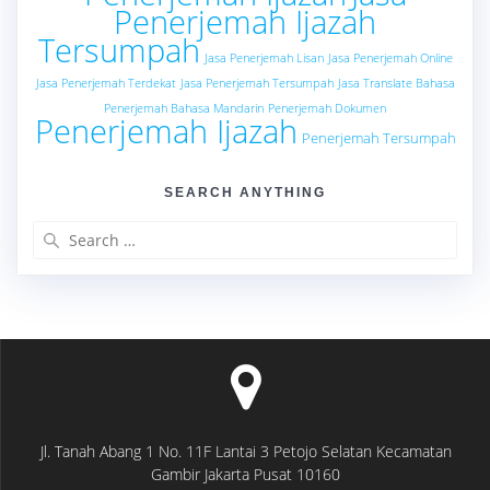
Penerjemah Ijazah
Tersumpah
Jasa Penerjemah Lisan
Jasa Penerjemah Online
Jasa Penerjemah Terdekat
Jasa Penerjemah Tersumpah
Jasa Translate Bahasa
Penerjemah Bahasa Mandarin
Penerjemah Dokumen
Penerjemah Ijazah
Penerjemah Tersumpah
SEARCH ANYTHING
Search
for:
Jl. Tanah Abang 1 No. 11F Lantai 3 Petojo Selatan Kecamatan
Gambir Jakarta Pusat 10160