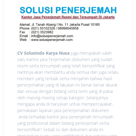
CV Solusindo Karya Nusa
juga merupakah salah
satu kantor jasa Terjemahan dokumen yang sudah
resmi serta tersumpah yang telah bersertifikat yang
nantinya akan membantu anda semua dan juga selalu
memberi yang terbaik serta menjamin bahwa hasil
penerjemahan yang di lakukan ini benar-benar akurat
dan sesuai dengan bidang serta term yang di pakai
oleh masing-masing setiap kategori. Selanjutnya
mengapa anda di haruskan untuk mempercayakan
pemakaian layanan jasa penerjemahan dokumen
anda terhadap kantor jasa penerjamah tersumpah
yang profesional dalam bidang penerjemah serta
bersertifikat? Sebab isi dari dokumen anda ini
merupakan suatu yang confidential atau rahasia yang