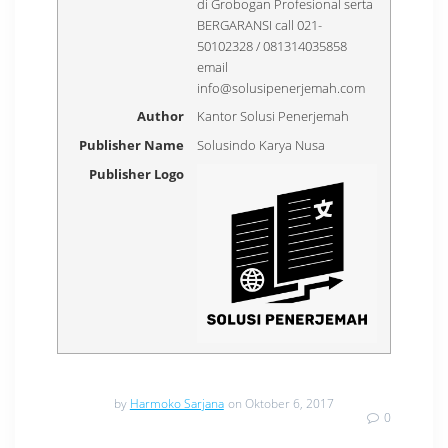
di Grobogan Profesional serta
BERGARANSI call 021-
50102328 / 081314035858
email
info@solusipenerjemah.com
Author
Kantor Solusi Penerjemah
Publisher Name
Solusindo Karya Nusa
Publisher Logo
by
Harmoko Sarjana
on Oktober 6, 2017
0