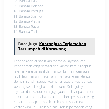
Bahasa Italy
Bahasa Belanda
Bahasa Portugis
Bahasa Spanyol
Bahasa Vietnam
Bahasa Rusia
Bahasa Thailand
Baca Juga
Kantor Jasa Terjemahan
Tersumpah di Karawang
Kenapa anda di haruskan memakai layanan jasa
Penerjemah yang berasal dari kantor kami? Adapun
layanan yang berasal dari kantor kami ini juga jauh
lebih lebih aman, maka kami memakai email dengan
domain sendiri sebab keamanan atau privasi sangat
penting sekali bagi para klien kami. Selanjutnya
layanan dari kantor kami juga jauh lebih Cepat, maka
kami selalu berusaha untuk memberi pelayanan yang
cepat terhadap semua klien kami. Layanan dari
kantor kami ini juga lebih pas, selain pelayanan yang