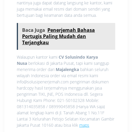
nantinya juga dapat datang langsung ke kantor, kami
juga memakai email resmi dari domain sendiri yang
bertujuan bagi keamanan data anda semua.
Baca Juga
Penerjemah Bahasa
Portugis Paling Mudah dan
Terjangkau
Walaupun kantor kami
CV Solusindo Karya
Nusa
berlokasi di Jakarta Pusat, tapi kami sanggup
menerima order dari
Majalengka
bahkan seluruh
wilayah Indonesia order via email resmi kami
info@solusipenerjemah.com pengiriman dokumen
hardcopy hasil terjemahnya menggunakan jasa
pengiriman TIKI, JNE, POS Indonesia dll. Segera
Hubungi Kami Phone: 021-50102328 Mobile:
081314035858 / 08999045858 (Hanya WA saja)
alamat lengkap kami di Jl. Tanah Abang 1 No.11F
Lantai 3 Kelurahan Petojo Selatan Kecamatan Gambir
Jakarta Pusat 10160 atau bisa klik
maps