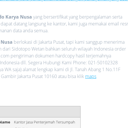
do Karya Nusa
yang bersertifikat yang berpengalaman serta
a dapat datang langsung ke kantor, kami juga memakai email res
amanan data anda semua.
a Nusa
berlokasi di Jakarta Pusat, tapi kami sanggup menerima
lon dari Sidotopo Wetan bahkan seluruh wilayah Indonesia order
h.com pengiriman dokumen hardcopy hasil terjemahnya
 Indonesia dll. Segera Hubungi Kami Phone: 021-50102328
WA saja) alamat lengkap kami di Jl. Tanah Abang 1 No.11F
 Gambir Jakarta Pusat 10160 atau bisa klik
maps
 Name
Kantor Jasa Penterjemah Tersumpah