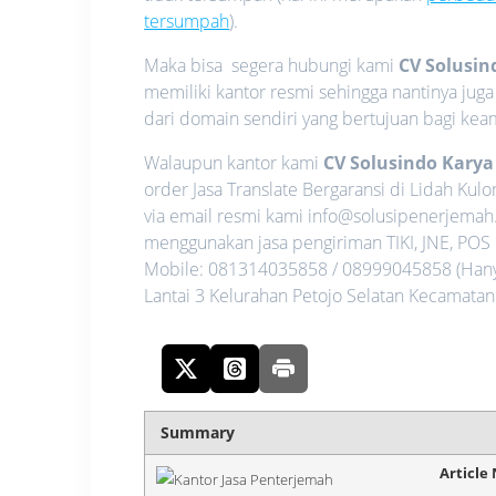
tersumpah
).
Maka bisa segera hubungi kami
CV Solusin
memiliki kantor resmi sehingga nantinya jug
dari domain sendiri yang bertujuan bagi ke
Walaupun kantor kami
CV Solusindo Kary
order Jasa Translate Bergaransi di Lidah Ku
via email resmi kami info@solusipenerjema
menggunakan jasa pengiriman TIKI, JNE, POS
Mobile: 081314035858 / 08999045858 (Hanya 
Lantai 3 Kelurahan Petojo Selatan Kecamatan
Summary
Article