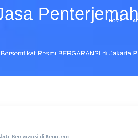
Jasa Penterjemah
HOME
LA
Bersertifikat Resmi BERGARANSI di Jakarta 
slate Bergaransi di Keputran