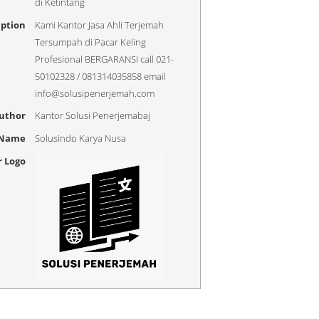
di Ketintang
iption
Kami Kantor Jasa Ahli Terjemah
Tersumpah di Pacar Keling
Profesional BERGARANSI call 021-
50102328 / 081314035858 email
info@solusipenerjemah.com
uthor
Kantor Solusi Penerjemabaj
 Name
Solusindo Karya Nusa
r Logo