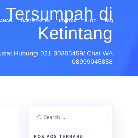
 Tersumpah di
YANAN
DAFTAR KLIEN
KONTAK
BLOG
FAQ
Ketintang
Pusat Hubungi 021-30305459/ Chat WA
08999045858
Search
for:
POS-POS TERBARU