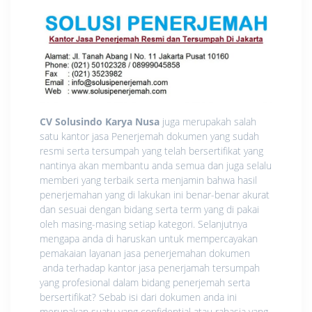
CV Solusindo Karya Nusa
juga merupakah salah
satu kantor jasa Penerjemah dokumen yang sudah
resmi serta tersumpah yang telah bersertifikat yang
nantinya akan membantu anda semua dan juga selalu
memberi yang terbaik serta menjamin bahwa hasil
penerjemahan yang di lakukan ini benar-benar akurat
dan sesuai dengan bidang serta term yang di pakai
oleh masing-masing setiap kategori. Selanjutnya
mengapa anda di haruskan untuk mempercayakan
pemakaian layanan jasa penerjemahan dokumen
anda terhadap kantor jasa penerjamah tersumpah
yang profesional dalam bidang penerjemah serta
bersertifikat? Sebab isi dari dokumen anda ini
merupakan suatu yang confidential atau rahasia yang