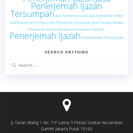
Penerjemah Ijazah
Tersumpah
Jasa Penerjemah Lisan
Jasa Penerjemah Online
Jasa Penerjemah Terdekat
Jasa Penerjemah Tersumpah
Jasa Translate Bahasa
Penerjemah Bahasa Mandarin
Penerjemah Dokumen
Penerjemah Ijazah
Penerjemah Tersumpah
SEARCH ANYTHING
Search
for:
Jl. Tanah Abang 1 No. 11F Lantai 3 Petojo Selatan Kecamatan
Gambir Jakarta Pusat 10160