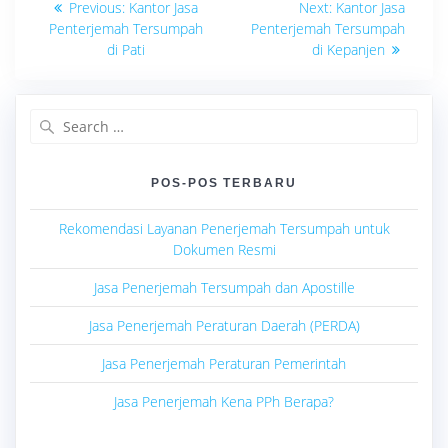
Previous
Next
Previous:
Kantor Jasa
Next:
Kantor Jasa
post:
post:
pos
Penterjemah Tersumpah
Penterjemah Tersumpah
di Pati
di Kepanjen
Search
for:
POS-POS TERBARU
Rekomendasi Layanan Penerjemah Tersumpah untuk
Dokumen Resmi
Jasa Penerjemah Tersumpah dan Apostille
Jasa Penerjemah Peraturan Daerah (PERDA)
Jasa Penerjemah Peraturan Pemerintah
Jasa Penerjemah Kena PPh Berapa?