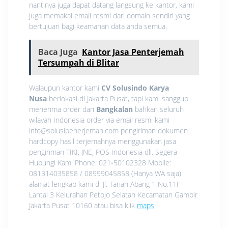
nantinya juga dapat datang langsung ke kantor, kami
juga memakai email resmi dari domain sendiri yang
bertujuan bagi keamanan data anda semua.
Baca Juga
Kantor Jasa Penterjemah
Tersumpah di Blitar
Walaupun kantor kami
CV Solusindo Karya
Nusa
berlokasi di Jakarta Pusat, tapi kami sanggup
menerima order dari
Bangkalan
bahkan seluruh
wilayah Indonesia order via email resmi kami
info@solusipenerjemah.com pengiriman dokumen
hardcopy hasil terjemahnya menggunakan jasa
pengiriman TIKI, JNE, POS Indonesia dll. Segera
Hubungi Kami Phone: 021-50102328 Mobile:
081314035858 / 08999045858 (Hanya WA saja)
alamat lengkap kami di Jl. Tanah Abang 1 No.11F
Lantai 3 Kelurahan Petojo Selatan Kecamatan Gambir
Jakarta Pusat 10160 atau bisa klik
maps