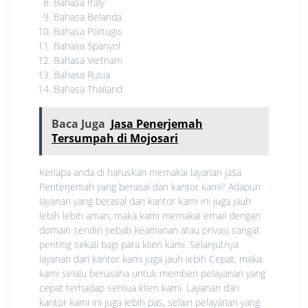
Bahasa Italy
Bahasa Belanda
Bahasa Portugis
Bahasa Spanyol
Bahasa Vietnam
Bahasa Rusia
Bahasa Thailand
Baca Juga
Jasa Penerjemah
Tersumpah di Mojosari
Kenapa anda di haruskan memakai layanan jasa
Penterjemah yang berasal dari kantor kami? Adapun
layanan yang berasal dari kantor kami ini juga jauh
lebih lebih aman, maka kami memakai email dengan
domain sendiri sebab keamanan atau privasi sangat
penting sekali bagi para klien kami. Selanjutnya
layanan dari kantor kami juga jauh lebih Cepat, maka
kami selalu berusaha untuk memberi pelayanan yang
cepat terhadap semua klien kami. Layanan dari
kantor kami ini juga lebih pas, selain pelayanan yang