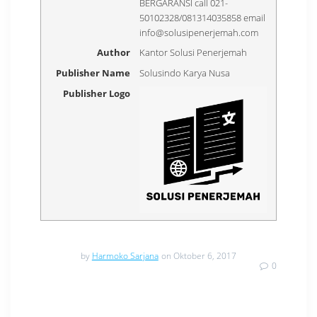
BERGARANSI call 021-
50102328/081314035858 email
info@solusipenerjemah.com
Author
Kantor Solusi Penerjemah
Publisher Name
Solusindo Karya Nusa
Publisher Logo
by
Harmoko Sarjana
on Oktober 6, 2017
0
Navigasi