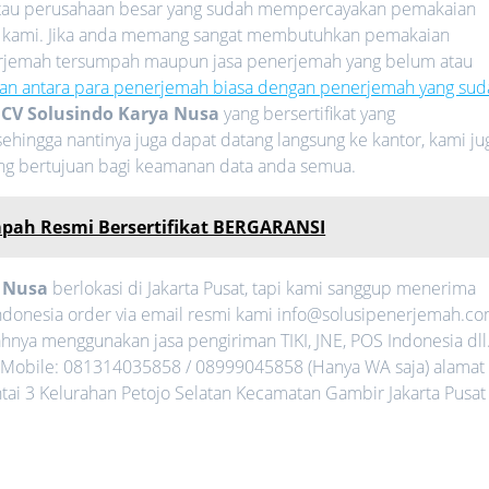
 atau perusahaan besar yang sudah mempercayakan pemakaian
 kami. Jika anda memang sangat membutuhkan pemakaian
nerjemah tersumpah maupun jasa penerjemah yang belum atau
an antara para penerjemah biasa dengan penerjemah yang sud
i
CV Solusindo Karya Nusa
yang bersertifikat yang
ehingga nantinya juga dapat datang langsung ke kantor, kami ju
ang bertujuan bagi keamanan data anda semua.
pah Resmi Bersertifikat BERGARANSI
a Nusa
berlokasi di Jakarta Pusat, tapi kami sanggup menerima
Indonesia order via email resmi kami info@solusipenerjemah.c
nya menggunakan jasa pengiriman TIKI, JNE, POS Indonesia dll
Mobile: 081314035858 / 08999045858 (Hanya WA saja) alamat
ntai 3 Kelurahan Petojo Selatan Kecamatan Gambir Jakarta Pusat