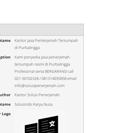
 Name
Kantor Jasa Penterjemah Tersumpah
di Purbalingga
iption
Kami penyedia jasa penerjemah
tersumpah resmi di Purbalingga
Profesional serta BERGARANSI call
021-50102328 / 081314035858 email
info@solusipenerjemah.com
uthor
Kantor Solusi Penerjemah
 Name
Solusindo Karya Nusa
r Logo