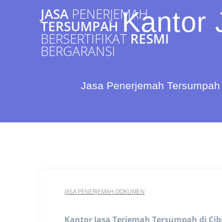
Skip
JASA
PENERJEMAH
Kantor 
to
TERSUMPAH
content
BERSERTIFIKAT
RESMI
BERGARANSI
Jasa Penerjemah Tersumpah 
JASA PENERJEMAH DOKUMEN
Kantor Jasa Terjemah Tersumpah di Ci