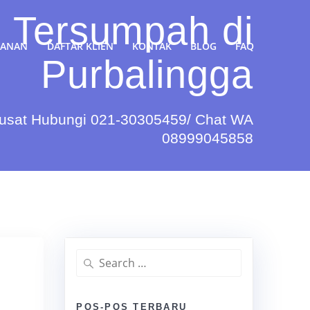
 Tersumpah di
YANAN
DAFTAR KLIEN
KONTAK
BLOG
FAQ
Purbalingga
Pusat Hubungi 021-30305459/ Chat WA
08999045858
Search
for:
POS-POS TERBARU