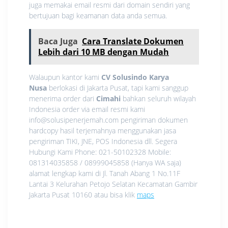
juga memakai email resmi dari domain sendiri yang
bertujuan bagi keamanan data anda semua.
Baca Juga
Cara Translate Dokumen
Lebih dari 10 MB dengan Mudah
Walaupun kantor kami
CV Solusindo Karya
Nusa
berlokasi di Jakarta Pusat, tapi kami sanggup
menerima order dari
Cimahi
bahkan seluruh wilayah
Indonesia order via email resmi kami
info@solusipenerjemah.com pengiriman dokumen
hardcopy hasil terjemahnya menggunakan jasa
pengiriman TIKI, JNE, POS Indonesia dll. Segera
Hubungi Kami Phone: 021-50102328 Mobile:
081314035858 / 08999045858 (Hanya WA saja)
alamat lengkap kami di Jl. Tanah Abang 1 No.11F
Lantai 3 Kelurahan Petojo Selatan Kecamatan Gambir
Jakarta Pusat 10160 atau bisa klik
maps