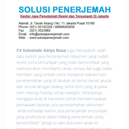
CV Solusindo Karya Nusa
juga merupakah salah
satu kantor jasa Penterjemah dokumen yang sudah
resmi serta tersumpah yang telah bersertifikat yang
nantinya akan membantu anda semua dan juga selalu
memberi yang terbaik serta menjamin bahwa hasil
penerjemahan yang di lakukan ini benar-benar akurat
dan sesuai dengan bidang serta term yang di pakai
oleh masing-masing setiap kategori. Selanjutnya
mengapa anda di haruskan untuk mempercayakan
pemakaian layanan jasa penerjemahan dokumen
anda terhadap kantor jasa penerjamah tersumpah
yang profesional dalam bidang penerjemah serta
bersertifikat? Sebab isi dari dokumen anda ini
merupakan suatu yang confidential atau rahasia yang