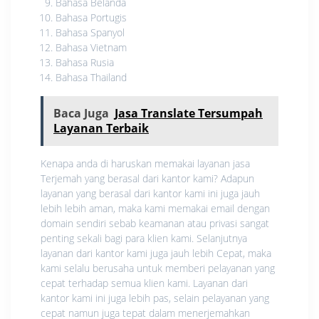
Bahasa Belanda
Bahasa Portugis
Bahasa Spanyol
Bahasa Vietnam
Bahasa Rusia
Bahasa Thailand
Baca Juga
Jasa Translate Tersumpah
Layanan Terbaik
Kenapa anda di haruskan memakai layanan jasa
Terjemah yang berasal dari kantor kami? Adapun
layanan yang berasal dari kantor kami ini juga jauh
lebih lebih aman, maka kami memakai email dengan
domain sendiri sebab keamanan atau privasi sangat
penting sekali bagi para klien kami. Selanjutnya
layanan dari kantor kami juga jauh lebih Cepat, maka
kami selalu berusaha untuk memberi pelayanan yang
cepat terhadap semua klien kami. Layanan dari
kantor kami ini juga lebih pas, selain pelayanan yang
cepat namun juga tepat dalam menerjemahkan