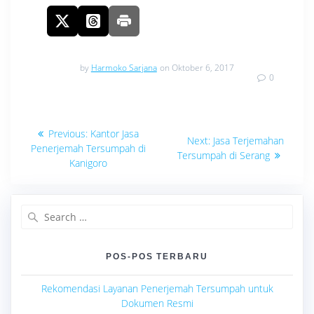
by
Harmoko Sarjana
on Oktober 6, 2017
0
Navigasi
Previous
Previous:
Kantor Jasa
Next
Next:
Jasa Terjemahan
post:
pos
Penerjemah Tersumpah di
post:
Tersumpah di Serang
Kanigoro
Search
for:
POS-POS TERBARU
Rekomendasi Layanan Penerjemah Tersumpah untuk
Dokumen Resmi