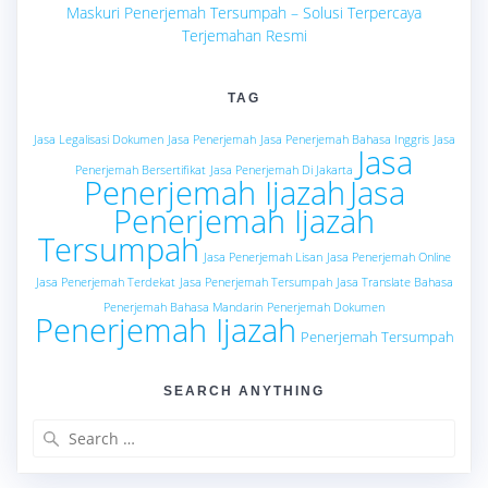
Maskuri Penerjemah Tersumpah – Solusi Terpercaya
Terjemahan Resmi
TAG
Jasa Legalisasi Dokumen
Jasa Penerjemah
Jasa Penerjemah Bahasa Inggris
Jasa
Jasa
Penerjemah Bersertifikat
Jasa Penerjemah Di Jakarta
Penerjemah Ijazah
Jasa
Penerjemah Ijazah
Tersumpah
Jasa Penerjemah Lisan
Jasa Penerjemah Online
Jasa Penerjemah Terdekat
Jasa Penerjemah Tersumpah
Jasa Translate Bahasa
Penerjemah Bahasa Mandarin
Penerjemah Dokumen
Penerjemah Ijazah
Penerjemah Tersumpah
SEARCH ANYTHING
Search
for: