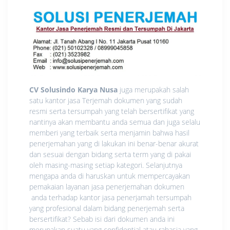
CV Solusindo Karya Nusa
juga merupakah salah
satu kantor jasa Terjemah dokumen yang sudah
resmi serta tersumpah yang telah bersertifikat yang
nantinya akan membantu anda semua dan juga selalu
memberi yang terbaik serta menjamin bahwa hasil
penerjemahan yang di lakukan ini benar-benar akurat
dan sesuai dengan bidang serta term yang di pakai
oleh masing-masing setiap kategori. Selanjutnya
mengapa anda di haruskan untuk mempercayakan
pemakaian layanan jasa penerjemahan dokumen
anda terhadap kantor jasa penerjamah tersumpah
yang profesional dalam bidang penerjemah serta
bersertifikat? Sebab isi dari dokumen anda ini
merupakan suatu yang confidential atau rahasia yang