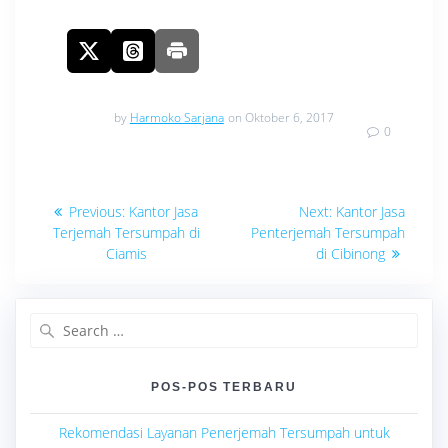
by
Harmoko Sarjana
on Oktober 6, 2017
0
Navigasi
Previous
Next
Previous:
Kantor Jasa
Next:
Kantor Jasa
post:
post:
pos
Terjemah Tersumpah di
Penterjemah Tersumpah
Ciamis
di Cibinong
Search
for:
POS-POS TERBARU
Rekomendasi Layanan Penerjemah Tersumpah untuk