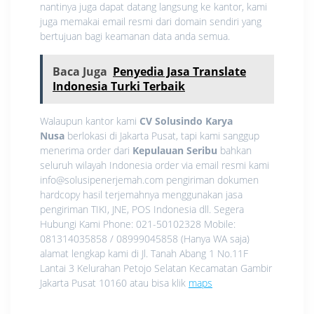
nantinya juga dapat datang langsung ke kantor, kami
juga memakai email resmi dari domain sendiri yang
bertujuan bagi keamanan data anda semua.
Baca Juga
Penyedia Jasa Translate
Indonesia Turki Terbaik
Walaupun kantor kami
CV Solusindo Karya
Nusa
berlokasi di Jakarta Pusat, tapi kami sanggup
menerima order dari
Kepulauan Seribu
bahkan
seluruh wilayah Indonesia order via email resmi kami
info@solusipenerjemah.com pengiriman dokumen
hardcopy hasil terjemahnya menggunakan jasa
pengiriman TIKI, JNE, POS Indonesia dll. Segera
Hubungi Kami Phone: 021-50102328 Mobile:
081314035858 / 08999045858 (Hanya WA saja)
alamat lengkap kami di Jl. Tanah Abang 1 No.11F
Lantai 3 Kelurahan Petojo Selatan Kecamatan Gambir
Jakarta Pusat 10160 atau bisa klik
maps