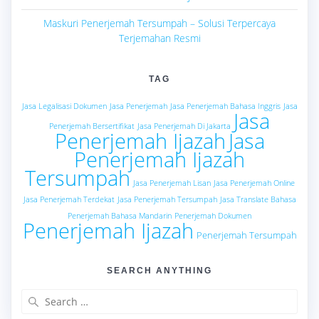
Maskuri Penerjemah Tersumpah – Solusi Terpercaya
Terjemahan Resmi
TAG
Jasa Legalisasi Dokumen
Jasa Penerjemah
Jasa Penerjemah Bahasa Inggris
Jasa
Jasa
Penerjemah Bersertifikat
Jasa Penerjemah Di Jakarta
Penerjemah Ijazah
Jasa
Penerjemah Ijazah
Tersumpah
Jasa Penerjemah Lisan
Jasa Penerjemah Online
Jasa Penerjemah Terdekat
Jasa Penerjemah Tersumpah
Jasa Translate Bahasa
Penerjemah Bahasa Mandarin
Penerjemah Dokumen
Penerjemah Ijazah
Penerjemah Tersumpah
SEARCH ANYTHING
Search
for: