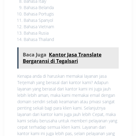
Bahasa Italy
Bahasa Belanda
Bahasa Portugis
Bahasa Spanyol
Bahasa Vietnam
Bahasa Rusia
Bahasa Thailand
Baca Juga
Kantor Jasa Translate
Bergaransi di Tegalsari
Kenapa anda di haruskan memakai layanan jasa
Terjemah yang berasal dari kantor kami? Adapun
layanan yang berasal dari kantor kami ini juga jauh
lebih lebih aman, maka kami memakai email dengan
domain sendiri sebab keamanan atau privasi sangat
penting sekali bagi para klien kami. Selanjutnya
layanan dari kantor kami juga jauh lebih Cepat, maka
kami selalu berusaha untuk memberi pelayanan yang
cepat terhadap semua klien kami. Layanan dari
kantor kami ini juga lebih pas, selain pelayanan yang