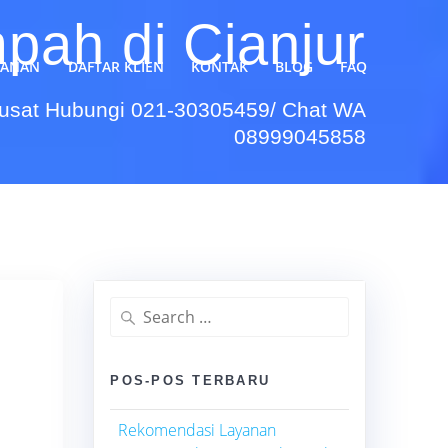
pah di Cianjur
YANAN
DAFTAR KLIEN
KONTAK
BLOG
FAQ
Pusat Hubungi 021-30305459/ Chat WA
08999045858
Search
for:
POS-POS TERBARU
Rekomendasi Layanan