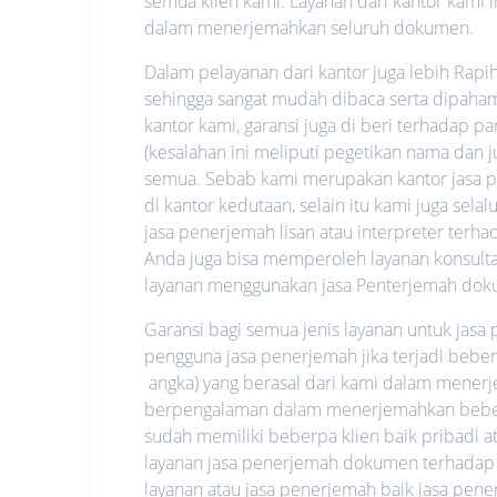
semua klien kami. Layanan dari kantor kami i
dalam menerjemahkan seluruh dokumen.
Dalam pelayanan dari kantor juga lebih Rapi
sehingga sangat mudah dibaca serta dipahami.
kantor kami, garansi juga di beri terhadap p
(kesalahan ini meliputi pegetikan nama dan
semua. Sebab kami merupakan kantor jasa pe
di kantor kedutaan, selain itu kami juga se
jasa penerjemah lisan atau interpreter ter
Anda juga bisa memperoleh layanan konsultas
layanan menggunakan jasa Penterjemah dok
Garansi bagi semua jenis layanan untuk jas
pengguna jasa penerjemah jika terjadi bebe
angka) yang berasal dari kami dalam mene
berpengalaman dalam menerjemahkan beberap
sudah memiliki beberpa klien baik pribadi
layanan jasa penerjemah dokumen terhadap
layanan atau jasa penerjemah baik jasa pe