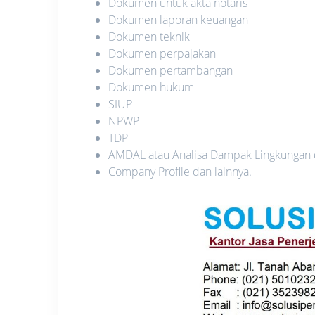
Dokumen untuk akta notaris
Dokumen laporan keuangan
Dokumen teknik
Dokumen perpajakan
Dokumen pertambangan
Dokumen hukum
SIUP
NPWP
TDP
AMDAL atau Analisa Dampak Lingkungan
Company Profile dan lainnya.