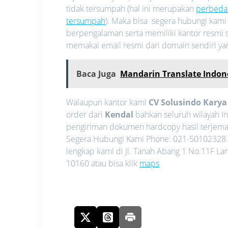
tidak tersumpah (hal ini merupakan
perbeda
tersumpah
). Maka bisa segera hubungi kam
berpengalaman serta memiliki kantor resmi s
memakai email resmi dari domain sendiri y
Baca Juga
Mandarin Translate Indon
Walaupun kantor kami
CV Solusindo Kary
order dari
Kendal
bahkan seluruh wilayah I
pengiriman dokumen hardcopy hasil terjemah
Segera Hubungi Kami Phone: 021-50102328 
lengkap kami di Jl. Tanah Abang 1 No.11F La
10160 atau bisa klik
maps