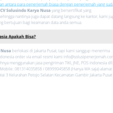
an antara para penerjemah biasa dengan penerjemah yang sud
i
CV Solusindo Karya Nusa
yang bersertifikat yang
ehingga nantinya juga dapat datang langsung ke kantor, kami ju
ang bertujuan bagi keamanan data anda semua.
esia Apakah Bisa?
a Nusa
berlokasi di Jakarta Pusat, tapi kami sanggup menerima
ndonesia order via email resmi kami info@solusipenerjemah.co
nya menggunakan jasa pengiriman TIKI, JNE, POS Indonesia dll
Mobile: 081314035858 / 08999045858 (Hanya WA saja) alamat
ntai 3 Kelurahan Petojo Selatan Kecamatan Gambir Jakarta Pusat