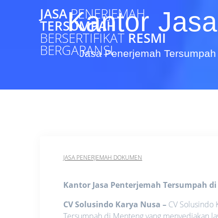
Skip
JASA
PENERJEMAH
Kantor Jasa
to
TERSUMPAH
content
BERSERTIFIKAT
RESMI
BERGARANSI
Jasa Penerjemah Tersumpah 
JASA PENERJEMAH DOKUMEN
Kantor Jasa Penterjemah Tersumpah d
CV Solusindo Karya Nusa
–
CV Solusindo 
Tersumpah di Menteng yang menyediakan lay