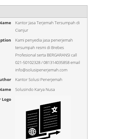
 Name
Kantor Jasa Terjemah Tersumpah di
Cianjur
iption
Kami penyedia jasa penerjemah
tersumpah resmi di Brebes
Profesional serta BERGARANSI call
021-50102328 / 081314035858 email
info@solusipenerjemah.com
uthor
Kantor Solusi Penerjemah
 Name
Solusindo Karya Nusa
r Logo