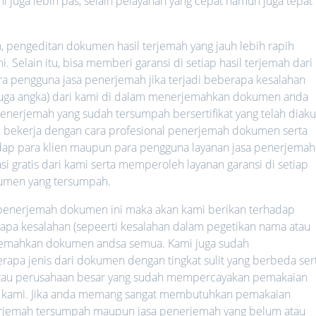
ni juga lebih pas, selain pelayanan yang cepat namun juga tepat
h, pengeditan dokumen hasil terjemah yang jauh lebih rapih
 Selain itu, bisa memberi garansi di setiap hasil terjemah dari
ara pengguna jasa penerjemah jika terjadi beberapa kesalahan
 juga angka) dari kami di dalam menerjemahkan dokumen anda
nerjemah yang sudah tersumpah bersertifikat yang telah diaku
lalu bekerja dengan cara profesional penerjemah dokumen serta
hadap para klien maupun para pengguna layanan jasa penerjemah
i gratis dari kami serta memperoleh layanan garansi di setiap
umen yang tersumpah.
a penerjemah dokumen ini maka akan kami berikan terhadap
rapa kesalahan (sepeerti kesalahan dalam pegetikan nama atau
rjemahkan dokumen andsa semua. Kami juga sudah
a jenis dari dokumen dengan tingkat sulit yang berbeda ser
 atau perusahaan besar yang sudah mempercayakan pemakaian
 kami. Jika anda memang sangat membutuhkan pemakaian
nerjemah tersumpah maupun jasa penerjemah yang belum atau