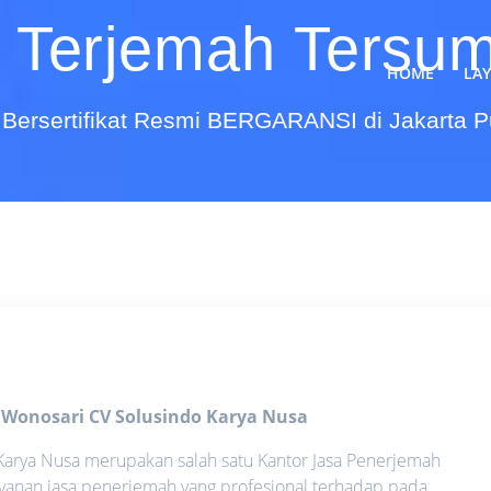
 Terjemah Tersum
HOME
LA
Bersertifikat Resmi BERGARANSI di Jakarta 
i Wonosari
CV Solusindo Karya Nusa
Karya Nusa merupakan salah satu Kantor Jasa Penerjemah
anan jasa penerjemah yang profesional terhadap pada