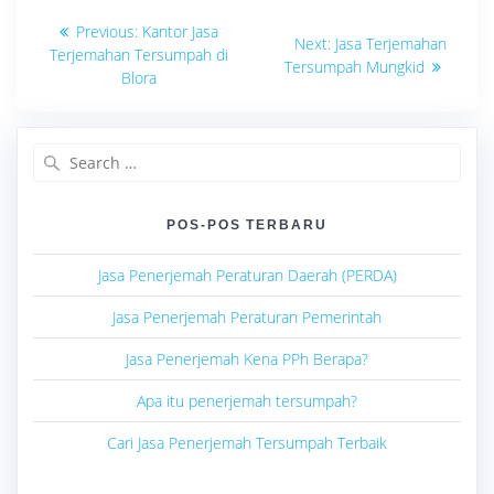
Navigasi
Previous
Previous:
Kantor Jasa
Next
Next:
Jasa Terjemahan
post:
pos
Terjemahan Tersumpah di
post:
Tersumpah Mungkid
Blora
Search
for:
POS-POS TERBARU
Jasa Penerjemah Peraturan Daerah (PERDA)
Jasa Penerjemah Peraturan Pemerintah
Jasa Penerjemah Kena PPh Berapa?
Apa itu penerjemah tersumpah?
Cari Jasa Penerjemah Tersumpah Terbaik