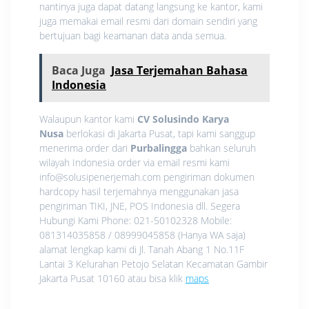
nantinya juga dapat datang langsung ke kantor, kami
juga memakai email resmi dari domain sendiri yang
bertujuan bagi keamanan data anda semua.
Baca Juga
Jasa Terjemahan Bahasa
Indonesia
Walaupun kantor kami
CV Solusindo Karya
Nusa
berlokasi di Jakarta Pusat, tapi kami sanggup
menerima order dari
Purbalingga
bahkan seluruh
wilayah Indonesia order via email resmi kami
info@solusipenerjemah.com pengiriman dokumen
hardcopy hasil terjemahnya menggunakan jasa
pengiriman TIKI, JNE, POS Indonesia dll. Segera
Hubungi Kami Phone: 021-50102328 Mobile:
081314035858 / 08999045858 (Hanya WA saja)
alamat lengkap kami di Jl. Tanah Abang 1 No.11F
Lantai 3 Kelurahan Petojo Selatan Kecamatan Gambir
Jakarta Pusat 10160 atau bisa klik
maps