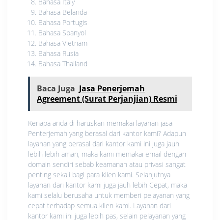
Bahasa Italy
Bahasa Belanda
Bahasa Portugis
Bahasa Spanyol
Bahasa Vietnam
Bahasa Rusia
Bahasa Thailand
Baca Juga
Jasa Penerjemah
Agreement (Surat Perjanjian) Resmi
Kenapa anda di haruskan memakai layanan jasa
Penterjemah yang berasal dari kantor kami? Adapun
layanan yang berasal dari kantor kami ini juga jauh
lebih lebih aman, maka kami memakai email dengan
domain sendiri sebab keamanan atau privasi sangat
penting sekali bagi para klien kami. Selanjutnya
layanan dari kantor kami juga jauh lebih Cepat, maka
kami selalu berusaha untuk memberi pelayanan yang
cepat terhadap semua klien kami. Layanan dari
kantor kami ini juga lebih pas, selain pelayanan yang