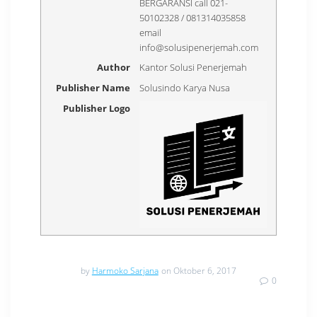
BERGARANSI call 021-
50102328 / 081314035858
email
info@solusipenerjemah.com
Author
Kantor Solusi Penerjemah
Publisher Name
Solusindo Karya Nusa
Publisher Logo
by
Harmoko Sarjana
on Oktober 6, 2017
0