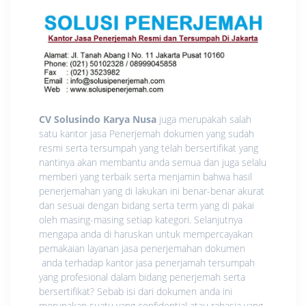
CV Solusindo Karya Nusa
juga merupakah salah
satu kantor jasa Penerjemah dokumen yang sudah
resmi serta tersumpah yang telah bersertifikat yang
nantinya akan membantu anda semua dan juga selalu
memberi yang terbaik serta menjamin bahwa hasil
penerjemahan yang di lakukan ini benar-benar akurat
dan sesuai dengan bidang serta term yang di pakai
oleh masing-masing setiap kategori. Selanjutnya
mengapa anda di haruskan untuk mempercayakan
pemakaian layanan jasa penerjemahan dokumen
anda terhadap kantor jasa penerjamah tersumpah
yang profesional dalam bidang penerjemah serta
bersertifikat? Sebab isi dari dokumen anda ini
merupakan suatu yang confidential atau rahasia yang