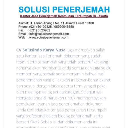
CV Solusindo Karya Nusa
juga merupakah salah
satu kantor jasa Terjemah dokumen yang sudah
resmi serta tersumpah yang telah bersertifikat yang
nantinya akan membantu anda semua dan juga selalu
memberi yang terbaik serta menjamin bahwa hasil
penerjemahan yang di lakukan ini benar-benar akurat
dan sesuai dengan bidang serta term yang di pakai
oleh masing-masing setiap kategori. Selanjutnya
mengapa anda di haruskan untuk mempercayakan
pemakaian layanan jasa penerjemahan dokumen
anda terhadap kantor jasa penerjamah tersumpah
yang profesional dalam bidang penerjemah serta
bersertifikat? Sebab isi dari dokumen anda ini
merupakan suatu yang confidential atau rahasia yang