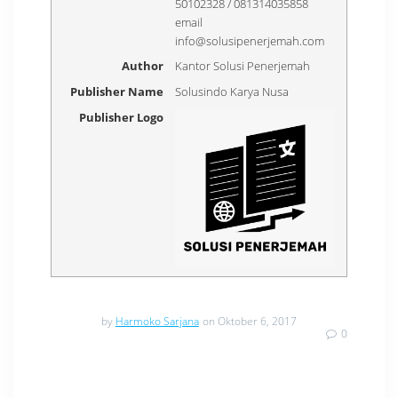
50102328 / 081314035858
email
info@solusipenerjemah.com
Author
Kantor Solusi Penerjemah
Publisher Name
Solusindo Karya Nusa
Publisher Logo
by
Harmoko Sarjana
on Oktober 6, 2017
0
Navigasi