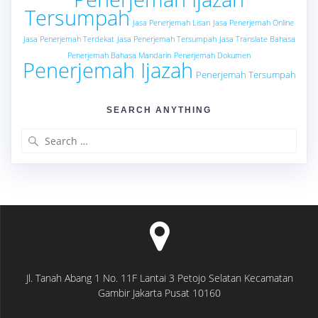
Tersumpah
Jasa Penerjemah Lisan
Jasa Penerjemah Online
Jasa Penerjemah Terdekat
Jasa Penerjemah Tersumpah
Jasa Translate Bahasa
Penerjemah Bahasa Mandarin
Penerjemah Dokumen
Penerjemah Ijazah
Penerjemah Tersumpah
SEARCH ANYTHING
Search
for:
Jl. Tanah Abang 1 No. 11F Lantai 3 Petojo Selatan Kecamatan
Gambir Jakarta Pusat 10160