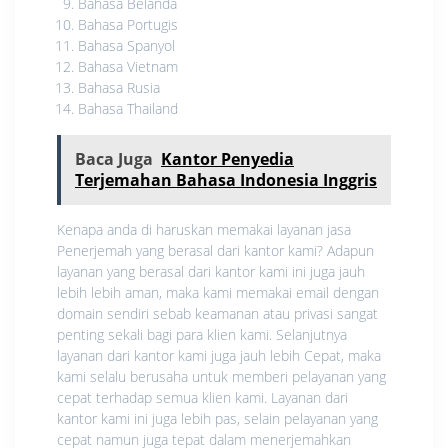
Bahasa Belanda
Bahasa Portugis
Bahasa Spanyol
Bahasa Vietnam
Bahasa Rusia
Bahasa Thailand
Baca Juga
Kantor Penyedia
Terjemahan Bahasa Indonesia Inggris
Kenapa anda di haruskan memakai layanan jasa
Penerjemah yang berasal dari kantor kami? Adapun
layanan yang berasal dari kantor kami ini juga jauh
lebih lebih aman, maka kami memakai email dengan
domain sendiri sebab keamanan atau privasi sangat
penting sekali bagi para klien kami. Selanjutnya
layanan dari kantor kami juga jauh lebih Cepat, maka
kami selalu berusaha untuk memberi pelayanan yang
cepat terhadap semua klien kami. Layanan dari
kantor kami ini juga lebih pas, selain pelayanan yang
cepat namun juga tepat dalam menerjemahkan