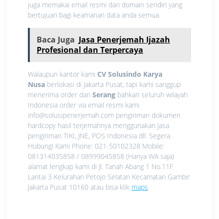
juga memakai email resmi dari domain sendiri yang
bertujuan bagi keamanan data anda semua.
Baca Juga
Jasa Penerjemah Ijazah
Profesional dan Terpercaya
Walaupun kantor kami
CV Solusindo Karya
Nusa
berlokasi di Jakarta Pusat, tapi kami sanggup
menerima order dari
Serang
bahkan seluruh wilayah
Indonesia order via email resmi kami
info@solusipenerjemah.com pengiriman dokumen
hardcopy hasil terjemahnya menggunakan jasa
pengiriman TIKI, JNE, POS Indonesia dll. Segera
Hubungi Kami Phone: 021-50102328 Mobile:
081314035858 / 08999045858 (Hanya WA saja)
alamat lengkap kami di Jl. Tanah Abang 1 No.11F
Lantai 3 Kelurahan Petojo Selatan Kecamatan Gambir
Jakarta Pusat 10160 atau bisa klik
maps