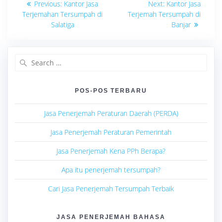
Previous
Next
Previous:
Kantor Jasa
Next:
Kantor Jasa
post:
post:
pos
Terjemahan Tersumpah di
Terjemah Tersumpah di
Salatiga
Banjar
Search
for:
POS-POS TERBARU
Jasa Penerjemah Peraturan Daerah (PERDA)
Jasa Penerjemah Peraturan Pemerintah
Jasa Penerjemah Kena PPh Berapa?
Apa itu penerjemah tersumpah?
Cari Jasa Penerjemah Tersumpah Terbaik
JASA PENERJEMAH BAHASA