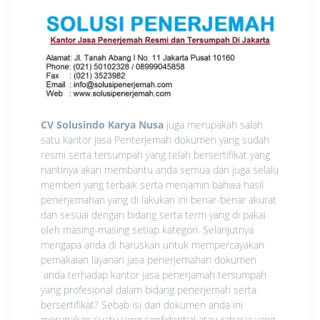
CV Solusindo Karya Nusa
juga merupakah salah
satu kantor jasa Penterjemah dokumen yang sudah
resmi serta tersumpah yang telah bersertifikat yang
nantinya akan membantu anda semua dan juga selalu
memberi yang terbaik serta menjamin bahwa hasil
penerjemahan yang di lakukan ini benar-benar akurat
dan sesuai dengan bidang serta term yang di pakai
oleh masing-masing setiap kategori. Selanjutnya
mengapa anda di haruskan untuk mempercayakan
pemakaian layanan jasa penerjemahan dokumen
anda terhadap kantor jasa penerjamah tersumpah
yang profesional dalam bidang penerjemah serta
bersertifikat? Sebab isi dari dokumen anda ini
merupakan suatu yang confidential atau rahasia yang