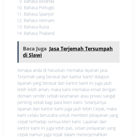
Bahasa Belanda
Bahasa Portugis
Bahasa Spanyol
Bahasa Vietnam
Bahasa Rusia
Bahasa Thailand
Baca Juga
Jasa Terjemah Tersumpah
di Slawi
Kenapa anda di haruskan memakai layanan jasa
Terjemah yang berasal dari kantor kami? Adapun
layanan yang berasal dari kantor kami ini juga jauh
lebih lebih aman, maka kami memakai email dengan
domain sendiri sebab keamanan atau privasi sangat
penting sekali bagi para klien kami. Selanjutnya
layanan dari kantor kami juga jauh lebih Cepat, maka
kami selalu berusaha untuk memberi pelayanan yang
cepat terhadap semua klien kami. Layanan dari
kantor kami ini juga lebih pas, selain pelayanan yang
cepat namun juga tepat dalam menerjemahkan