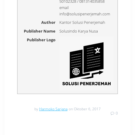
50102328 / 081314035858
email
info@solusipenerjemah.com
Author
Kantor Solusi Penerjemah
Publisher Name
Solusindo Karya Nusa
Publisher Logo
by
Harmoko Sarjana
on Oktober 6, 2017
0
Navigasi