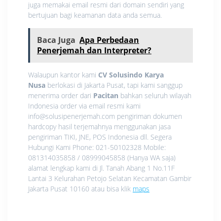
juga memakai email resmi dari domain sendiri yang
bertujuan bagi keamanan data anda semua.
Baca Juga
Apa Perbedaan
Penerjemah dan Interpreter?
Walaupun kantor kami
CV Solusindo Karya
Nusa
berlokasi di Jakarta Pusat, tapi kami sanggup
menerima order dari
Pacitan
bahkan seluruh wilayah
Indonesia order via email resmi kami
info@solusipenerjemah.com pengiriman dokumen
hardcopy hasil terjemahnya menggunakan jasa
pengiriman TIKI, JNE, POS Indonesia dll. Segera
Hubungi Kami Phone: 021-50102328 Mobile:
081314035858 / 08999045858 (Hanya WA saja)
alamat lengkap kami di Jl. Tanah Abang 1 No.11F
Lantai 3 Kelurahan Petojo Selatan Kecamatan Gambir
Jakarta Pusat 10160 atau bisa klik
maps