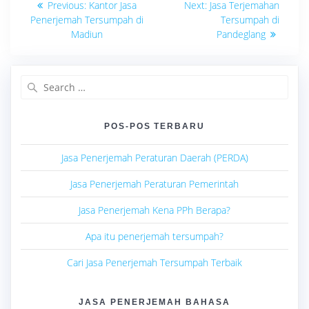
Previous
Next
Previous:
Kantor Jasa
Next:
Jasa Terjemahan
post:
post:
pos
Penerjemah Tersumpah di
Tersumpah di
Madiun
Pandeglang
Search
for:
POS-POS TERBARU
Jasa Penerjemah Peraturan Daerah (PERDA)
Jasa Penerjemah Peraturan Pemerintah
Jasa Penerjemah Kena PPh Berapa?
Apa itu penerjemah tersumpah?
Cari Jasa Penerjemah Tersumpah Terbaik
JASA PENERJEMAH BAHASA