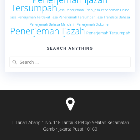
Tersumpah
Jasa Penerjemah Lisan
Jasa Penerjemah Online
Jasa Penerjemah Terdekat
Jasa Penerjemah Tersumpah
Jasa Translate Bahasa
Penerjemah Bahasa Mandarin
Penerjemah Dokumen
Penerjemah Ijazah
Penerjemah Tersumpah
SEARCH ANYTHING
Search
for:
Jl. Tanah Abang 1 No. 11F Lantai 3 Petojo Selatan Kecamatan
Gambir Jakarta Pusat 10160