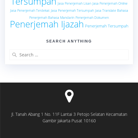
Tersumpah
Jasa Penerjemah Lisan
Jasa Penerjemah Online
Jasa Penerjemah Terdekat
Jasa Penerjemah Tersumpah
Jasa Translate Bahasa
Penerjemah Bahasa Mandarin
Penerjemah Dokumen
Penerjemah Ijazah
Penerjemah Tersumpah
SEARCH ANYTHING
Search
for:
Jl. Tanah Abang 1 No. 11F Lantai 3 Petojo Selatan Kecamatan
Gambir Jakarta Pusat 10160