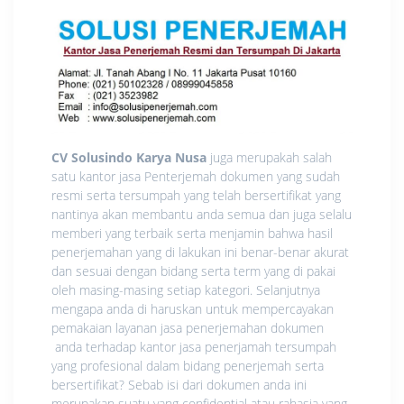
CV Solusindo Karya Nusa
juga merupakah salah
satu kantor jasa Penterjemah dokumen yang sudah
resmi serta tersumpah yang telah bersertifikat yang
nantinya akan membantu anda semua dan juga selalu
memberi yang terbaik serta menjamin bahwa hasil
penerjemahan yang di lakukan ini benar-benar akurat
dan sesuai dengan bidang serta term yang di pakai
oleh masing-masing setiap kategori. Selanjutnya
mengapa anda di haruskan untuk mempercayakan
pemakaian layanan jasa penerjemahan dokumen
anda terhadap kantor jasa penerjamah tersumpah
yang profesional dalam bidang penerjemah serta
bersertifikat? Sebab isi dari dokumen anda ini
merupakan suatu yang confidential atau rahasia yang