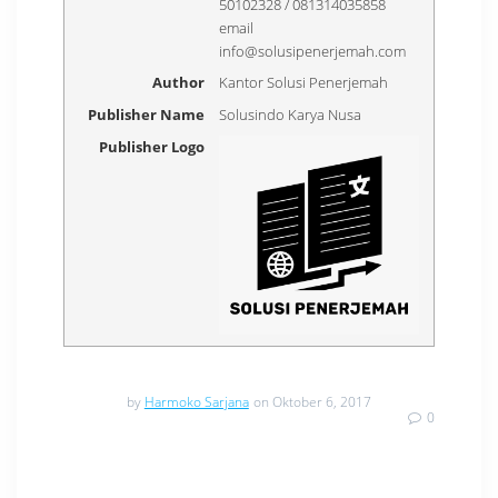
50102328 / 081314035858
email
info@solusipenerjemah.com
Author
Kantor Solusi Penerjemah
Publisher Name
Solusindo Karya Nusa
Publisher Logo
by
Harmoko Sarjana
on Oktober 6, 2017
0
Navigasi