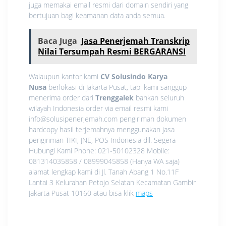
juga memakai email resmi dari domain sendiri yang
bertujuan bagi keamanan data anda semua.
Baca Juga
Jasa Penerjemah Transkrip
Nilai Tersumpah Resmi BERGARANSI
Walaupun kantor kami
CV Solusindo Karya
Nusa
berlokasi di Jakarta Pusat, tapi kami sanggup
menerima order dari
Trenggalek
bahkan seluruh
wilayah Indonesia order via email resmi kami
info@solusipenerjemah.com pengiriman dokumen
hardcopy hasil terjemahnya menggunakan jasa
pengiriman TIKI, JNE, POS Indonesia dll. Segera
Hubungi Kami Phone: 021-50102328 Mobile:
081314035858 / 08999045858 (Hanya WA saja)
alamat lengkap kami di Jl. Tanah Abang 1 No.11F
Lantai 3 Kelurahan Petojo Selatan Kecamatan Gambir
Jakarta Pusat 10160 atau bisa klik
maps