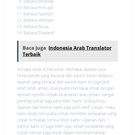
Bahasa Belanda
Bahasa Portugis
Bahasa Spanyol
Bahasa Vietnam
Bahasa Rusia
Bahasa Thailand
Baca Juga
Indonesia Arab Translator
Terbaik
Kenapa anda di haruskan memakai layanan jasa
Penerjemah yang berasal dari kantor kami? Adapun
layanan yang berasal dari kantor kami ini juga jauh
lebih lebih aman, maka kami memakai email dengan
domain sendiri sebab keamanan atau privasi sangat
penting sekali bagi para klien kami. Selanjutnya
layanan dari kantor kami juga jauh lebih Cepat, maka
kami selalu berusaha untuk memberi pelayanan yang
cepat terhadap semua klien kami. Layanan dari
kantor kami ini juga lebih pas, selain pelayanan yang
cepat namun juga tepat dalam menerjemahkan