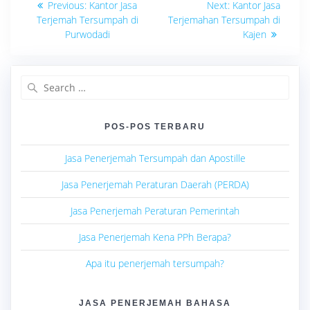
Previous
Next
Previous:
Kantor Jasa
Next:
Kantor Jasa
post:
post:
pos
Terjemah Tersumpah di
Terjemahan Tersumpah di
Purwodadi
Kajen
Search
for:
POS-POS TERBARU
Jasa Penerjemah Tersumpah dan Apostille
Jasa Penerjemah Peraturan Daerah (PERDA)
Jasa Penerjemah Peraturan Pemerintah
Jasa Penerjemah Kena PPh Berapa?
Apa itu penerjemah tersumpah?
JASA PENERJEMAH BAHASA