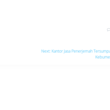
Next
Next:
Kantor Jasa Penerjemah Tersump
post:
Kebume