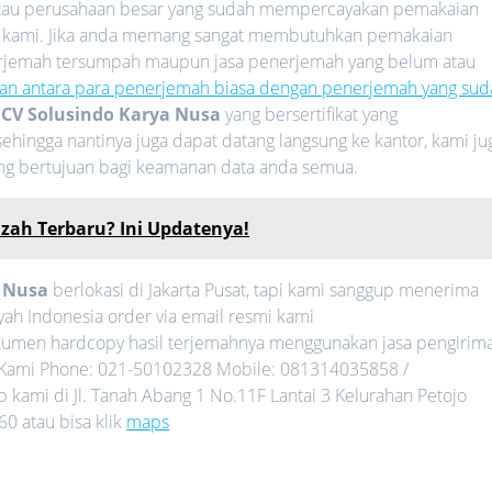
 atau perusahaan besar yang sudah mempercayakan pemakaian
 kami. Jika anda memang sangat membutuhkan pemakaian
nerjemah tersumpah maupun jasa penerjemah yang belum atau
an antara para penerjemah biasa dengan penerjemah yang sud
i
CV Solusindo Karya Nusa
yang bersertifikat yang
ehingga nantinya juga dapat datang langsung ke kantor, kami ju
ang bertujuan bagi keamanan data anda semua.
azah Terbaru? Ini Updatenya!
a Nusa
berlokasi di Jakarta Pusat, tapi kami sanggup menerima
yah Indonesia order via email resmi kami
umen hardcopy hasil terjemahnya menggunakan jasa pengirim
gi Kami Phone: 021-50102328 Mobile: 081314035858 /
kami di Jl. Tanah Abang 1 No.11F Lantai 3 Kelurahan Petojo
0 atau bisa klik
maps