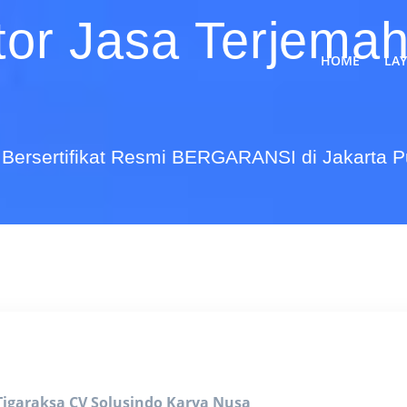
tor Jasa Terjema
HOME
LA
Bersertifikat Resmi BERGARANSI di Jakarta 
Tigaraksa
CV Solusindo Karya Nusa