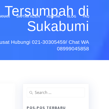
h Tersumpah di
YANAN
DAFTAR KLIEN
KONTAK
BLOG
FAQ
Sukabumi
Pusat Hubungi 021-30305459/ Chat WA
08999045858
Search
for:
POS-POS TERBARU