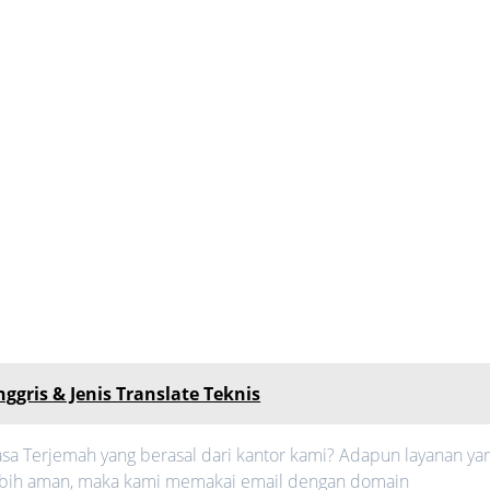
ggris & Jenis Translate Teknis
sa Terjemah yang berasal dari kantor kami? Adapun layanan ya
h lebih aman, maka kami memakai email dengan domain