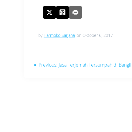
by
Harmoko Sarjana
on Oktober 6, 2017
Navigasi
Previous
Previous:
Jasa Terjemah Tersumpah di Bangil
pos
post: