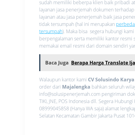
sudah memiliki beberpa klien baik pribadi
layanan jasa penerjemah dokumen terhadap
layanan atau jasa penerjemah baik jasa pe
tidak tersumpah (hal ini merupakan
perbeda
tersumpah
). Maka bisa segera hubungi kam
berpengalaman serta memiliki kantor resmi s
memakai email resmi dari domain sendiri y
Baca Juga
Berapa Harga Translate Ij
Walaupun kantor kami
CV Solusindo Kary
order dari
Majalengka
bahkan seluruh wila
info@solusipenerjemah.com pengiriman dok
TIKI, JNE, POS Indonesia dll. Segera Hubun
08999045858 (Hanya WA saja) alamat lengkap 
Selatan Kecamatan Gambir Jakarta Pusat 1016