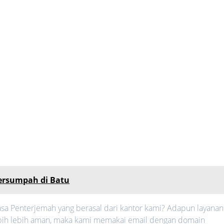
ersumpah di Batu
sa Penterjemah yang berasal dari kantor kami? Adapun layanan
 lebih lebih aman, maka kami memakai email dengan domain