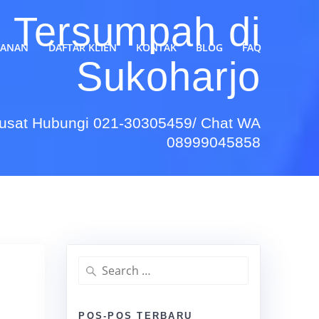
h Tersumpah di
YANAN
DAFTAR KLIEN
KONTAK
BLOG
FAQ
Sukoharjo
Pusat Hubungi 021-30305459/ Chat WA
08999045858
Search
for:
POS-POS TERBARU