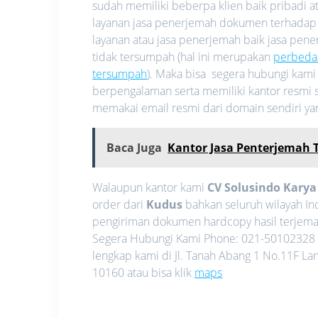
sudah memiliki beberpa klien baik pribadi
layanan jasa penerjemah dokumen terhadap
layanan atau jasa penerjemah baik jasa pe
tidak tersumpah (hal ini merupakan
perbeda
tersumpah
). Maka bisa segera hubungi kam
berpengalaman serta memiliki kantor resmi s
memakai email resmi dari domain sendiri y
Baca Juga
Kantor Jasa Penterjemah 
Walaupun kantor kami
CV Solusindo Kary
order dari
Kudus
bahkan seluruh wilayah I
pengiriman dokumen hardcopy hasil terjemah
Segera Hubungi Kami Phone: 021-50102328 
lengkap kami di Jl. Tanah Abang 1 No.11F La
10160 atau bisa klik
maps