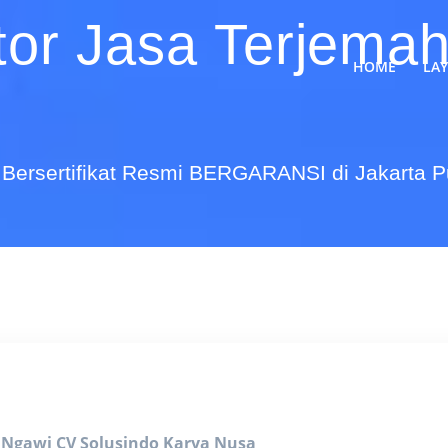
tor Jasa Terjema
HOME
LA
Bersertifikat Resmi BERGARANSI di Jakarta 
i Ngawi
CV Solusindo Karya Nusa