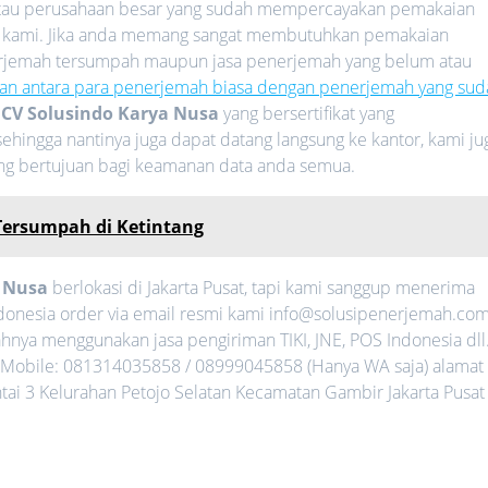
 atau perusahaan besar yang sudah mempercayakan pemakaian
 kami. Jika anda memang sangat membutuhkan pemakaian
nerjemah tersumpah maupun jasa penerjemah yang belum atau
an antara para penerjemah biasa dengan penerjemah yang sud
i
CV Solusindo Karya Nusa
yang bersertifikat yang
ehingga nantinya juga dapat datang langsung ke kantor, kami ju
ang bertujuan bagi keamanan data anda semua.
Tersumpah di Ketintang
a Nusa
berlokasi di Jakarta Pusat, tapi kami sanggup menerima
ndonesia order via email resmi kami info@solusipenerjemah.co
nya menggunakan jasa pengiriman TIKI, JNE, POS Indonesia dll
Mobile: 081314035858 / 08999045858 (Hanya WA saja) alamat
ntai 3 Kelurahan Petojo Selatan Kecamatan Gambir Jakarta Pusat