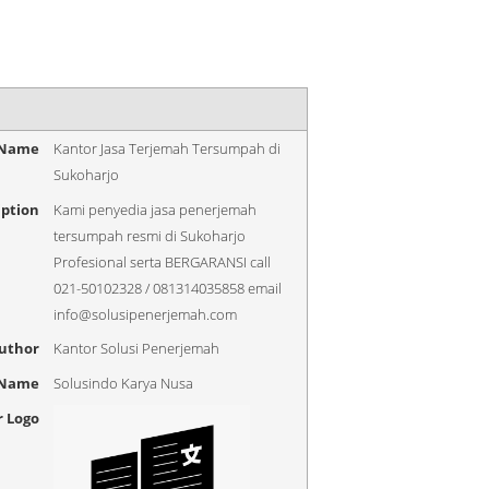
 Name
Kantor Jasa Terjemah Tersumpah di
Sukoharjo
iption
Kami penyedia jasa penerjemah
tersumpah resmi di Sukoharjo
Profesional serta BERGARANSI call
021-50102328 / 081314035858 email
info@solusipenerjemah.com
uthor
Kantor Solusi Penerjemah
 Name
Solusindo Karya Nusa
r Logo