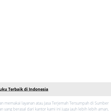
uku Terbaik di Indonesia
an memakai layanan atau Jasa Terjemah Tersumpah di Sumber
n yang berasal dari kantor kami ini juga jauh lebih lebih aman,