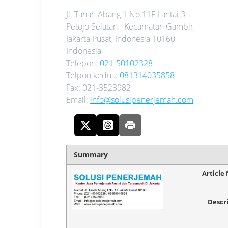
Jl. Tanah Abang 1 No.11F Lantai 3
Petojo Selatan - Kecamatan Gambir,
Jakarta Pusat
,
Indonesia
10160
Indonesia
Telepon:
021-50102328
Telpon kedua:
081314035858
Fax:
021-3523982
Email:
info@solusipenerjemah.com
Summary
Article
Descr