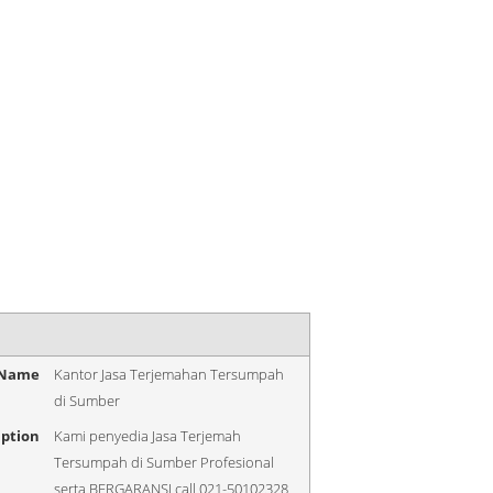
 Name
Kantor Jasa Terjemahan Tersumpah
di Sumber
iption
Kami penyedia Jasa Terjemah
Tersumpah di Sumber Profesional
serta BERGARANSI call 021-50102328