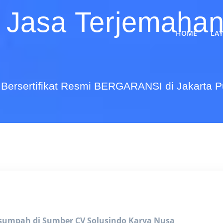
 Jasa Terjemahan
HOME
LA
Bersertifikat Resmi BERGARANSI di Jakarta 
rsumpah di Sumber
CV Solusindo Karya Nusa