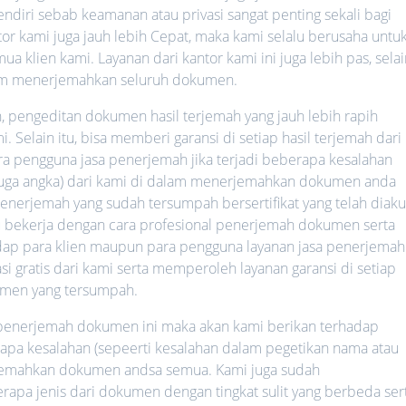
iri sebab keamanan atau privasi sangat penting sekali bagi
ntor kami juga jauh lebih Cepat, maka kami selalu berusaha untu
 klien kami. Layanan dari kantor kami ini juga lebih pas, selai
lam menerjemahkan seluruh dokumen.
h, pengeditan dokumen hasil terjemah yang jauh lebih rapih
 Selain itu, bisa memberi garansi di setiap hasil terjemah dari
ara pengguna jasa penerjemah jika terjadi beberapa kesalahan
 juga angka) dari kami di dalam menerjemahkan dokumen anda
nerjemah yang sudah tersumpah bersertifikat yang telah diaku
lalu bekerja dengan cara profesional penerjemah dokumen serta
hadap para klien maupun para pengguna layanan jasa penerjemah
i gratis dari kami serta memperoleh layanan garansi di setiap
umen yang tersumpah.
a penerjemah dokumen ini maka akan kami berikan terhadap
rapa kesalahan (sepeerti kesalahan dalam pegetikan nama atau
rjemahkan dokumen andsa semua. Kami juga sudah
a jenis dari dokumen dengan tingkat sulit yang berbeda ser