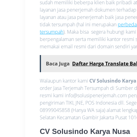
sudah memiliki beberpa klien baik pribadi
layanan jasa penerjemah dokumen terhadap
layanan atau jasa penerjemah baik jasa pe
tidak tersumpah (hal ini merupakan
perbeda
tersumpah
). Maka bisa segera hubungi kam
berpengalaman serta memiliki kantor resmi s
memakai email resmi dari domain sendiri y
Baca Juga
Daftar Harga Translate Ba
Walaupun kantor kami
CV Solusindo Kary
order Jasa Terjemah Tersumpah di Sumber d
resmi kami info@solusipenerjemah.com pen
pengiriman TIKI, JNE, POS Indonesia dll. S
08999045858 (Hanya WA saja) alamat lengkap 
Selatan Kecamatan Gambir Jakarta Pusat 1016
CV Solusindo Karya Nusa