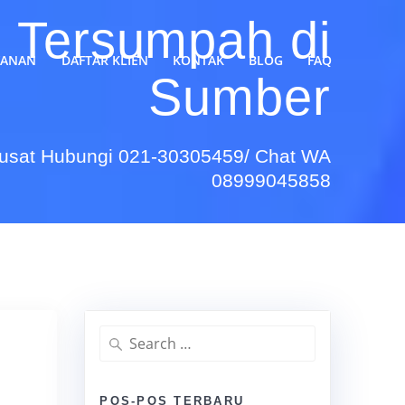
 Tersumpah di
YANAN
DAFTAR KLIEN
KONTAK
BLOG
FAQ
Sumber
Pusat Hubungi 021-30305459/ Chat WA
08999045858
Search
for:
POS-POS TERBARU