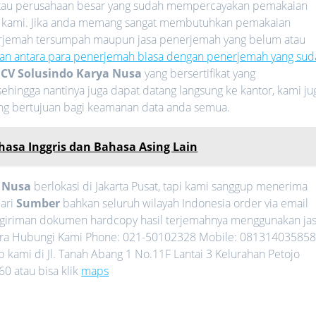
 atau perusahaan besar yang sudah mempercayakan pemakaian
 kami. Jika anda memang sangat membutuhkan pemakaian
nerjemah tersumpah maupun jasa penerjemah yang belum atau
an antara para penerjemah biasa dengan penerjemah yang sud
i
CV Solusindo Karya Nusa
yang bersertifikat yang
ehingga nantinya juga dapat datang langsung ke kantor, kami ju
ang bertujuan bagi keamanan data anda semua.
hasa Inggris dan Bahasa Asing Lain
a Nusa
berlokasi di Jakarta Pusat, tapi kami sanggup menerima
ari
Sumber
bahkan seluruh wilayah Indonesia order via email
giriman dokumen hardcopy hasil terjemahnya menggunakan ja
egera Hubungi Kami Phone: 021-50102328 Mobile: 081314035858
kami di Jl. Tanah Abang 1 No.11F Lantai 3 Kelurahan Petojo
0 atau bisa klik
maps