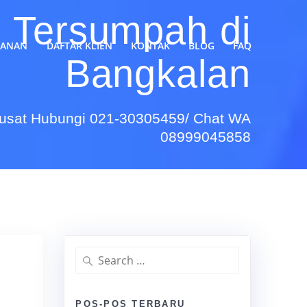
 Tersumpah di
YANAN
DAFTAR KLIEN
KONTAK
BLOG
FAQ
Bangkalan
Pusat Hubungi 021-30305459/ Chat WA
08999045858
Search
for:
POS-POS TERBARU