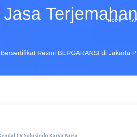
 Jasa Terjemahan
HOME
LA
Bersertifikat Resmi BERGARANSI di Jakarta 
 Kendal
CV Solusindo Karya Nusa