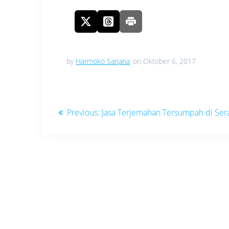
by
Harmoko Sarjana
on Oktober 6, 2017
Navigasi
Previous
Previous:
Jasa Terjemahan Tersumpah di Ser
pos
post: