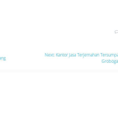
Next
Next:
Kantor Jasa Terjemahan Tersump
ang
post:
Grobog