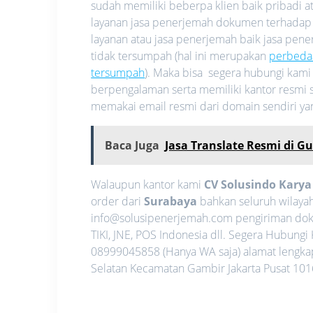
sudah memiliki beberpa klien baik pribadi
layanan jasa penerjemah dokumen terhadap
layanan atau jasa penerjemah baik jasa pe
tidak tersumpah (hal ini merupakan
perbeda
tersumpah
). Maka bisa segera hubungi kam
berpengalaman serta memiliki kantor resmi s
memakai email resmi dari domain sendiri y
Baca Juga
Jasa Translate Resmi di 
Walaupun kantor kami
CV Solusindo Kary
order dari
Surabaya
bahkan seluruh wilayah
info@solusipenerjemah.com pengiriman dok
TIKI, JNE, POS Indonesia dll. Segera Hubun
08999045858 (Hanya WA saja) alamat lengkap 
Selatan Kecamatan Gambir Jakarta Pusat 1016