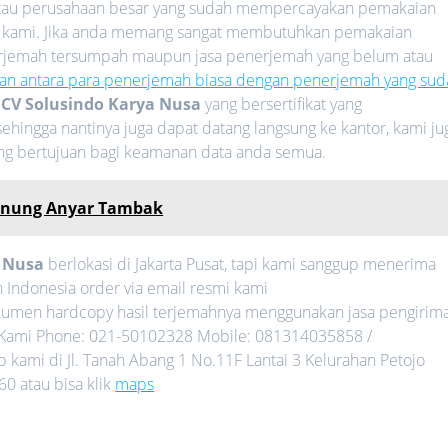
 atau perusahaan besar yang sudah mempercayakan pemakaian
 kami. Jika anda memang sangat membutuhkan pemakaian
nerjemah tersumpah maupun jasa penerjemah yang belum atau
an antara para penerjemah biasa dengan penerjemah yang sud
i
CV Solusindo Karya Nusa
yang bersertifikat yang
ehingga nantinya juga dapat datang langsung ke kantor, kami ju
ang bertujuan bagi keamanan data anda semua.
Gunung Anyar Tambak
a Nusa
berlokasi di Jakarta Pusat, tapi kami sanggup menerima
 Indonesia order via email resmi kami
umen hardcopy hasil terjemahnya menggunakan jasa pengirim
gi Kami Phone: 021-50102328 Mobile: 081314035858 /
kami di Jl. Tanah Abang 1 No.11F Lantai 3 Kelurahan Petojo
0 atau bisa klik
maps