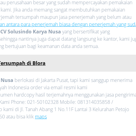
 atau perusahaan besar yang sudah mempercayakan pemakaian
 kami. Jika anda memang sangat membutuhkan pemakaian
nerjemah tersumpah maupun jasa penerjemah yang belum atau
an antara para penerjemah biasa dengan penerjemah yang sud
i
CV Solusindo Karya Nusa
yang bersertifikat yang
ehingga nantinya juga dapat datang langsung ke kantor, kami ju
ang bertujuan bagi keamanan data anda semua.
Tersumpah di Blora
a Nusa
berlokasi di Jakarta Pusat, tapi kami sanggup menerima
yah Indonesia order via email resmi kami
umen hardcopy hasil terjemahnya menggunakan jasa pengirim
gi Kami Phone: 021-50102328 Mobile: 081314035858 /
kami di Jl. Tanah Abang 1 No.11F Lantai 3 Kelurahan Petojo
0 atau bisa klik
maps