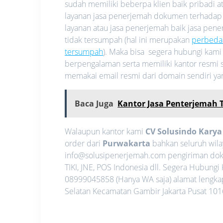
sudah memiliki beberpa klien baik pribadi
layanan jasa penerjemah dokumen terhadap
layanan atau jasa penerjemah baik jasa pe
tidak tersumpah (hal ini merupakan
perbeda
tersumpah
). Maka bisa segera hubungi kam
berpengalaman serta memiliki kantor resmi s
memakai email resmi dari domain sendiri y
Baca Juga
Kantor Jasa Penterjemah 
Walaupun kantor kami
CV Solusindo Kary
order dari
Purwakarta
bahkan seluruh wila
info@solusipenerjemah.com pengiriman dok
TIKI, JNE, POS Indonesia dll. Segera Hubun
08999045858 (Hanya WA saja) alamat lengkap 
Selatan Kecamatan Gambir Jakarta Pusat 1016