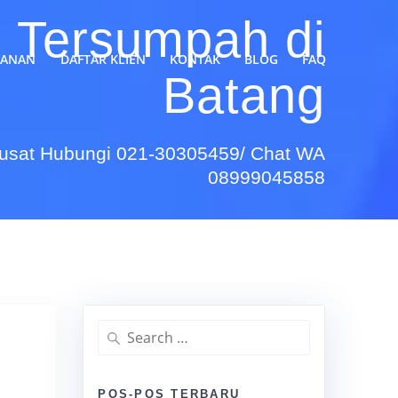
 Tersumpah di
YANAN
DAFTAR KLIEN
KONTAK
BLOG
FAQ
Batang
Pusat Hubungi 021-30305459/ Chat WA
08999045858
Search
for:
POS-POS TERBARU