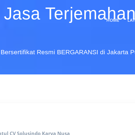
 Jasa Terjemahan
HOME
LA
Bersertifikat Resmi BERGARANSI di Jakarta 
ntul
CV Solusindo Karya Nusa