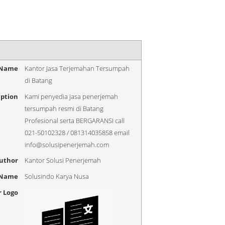
 Name
Kantor Jasa Terjemahan Tersumpah
di Batang
iption
Kami penyedia jasa penerjemah
tersumpah resmi di Batang
Profesional serta BERGARANSI call
021-50102328 / 081314035858 email
info@solusipenerjemah.com
uthor
Kantor Solusi Penerjemah
 Name
Solusindo Karya Nusa
r Logo