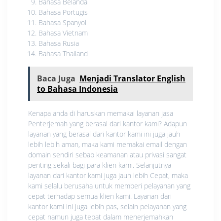
Bahasa Belanda
Bahasa Portugis
Bahasa Spanyol
Bahasa Vietnam
Bahasa Rusia
Bahasa Thailand
Baca Juga
Menjadi Translator English
to Bahasa Indonesia
Kenapa anda di haruskan memakai layanan jasa
Penterjemah yang berasal dari kantor kami? Adapun
layanan yang berasal dari kantor kami ini juga jauh
lebih lebih aman, maka kami memakai email dengan
domain sendiri sebab keamanan atau privasi sangat
penting sekali bagi para klien kami. Selanjutnya
layanan dari kantor kami juga jauh lebih Cepat, maka
kami selalu berusaha untuk memberi pelayanan yang
cepat terhadap semua klien kami. Layanan dari
kantor kami ini juga lebih pas, selain pelayanan yang
cepat namun juga tepat dalam menerjemahkan