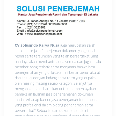
CV Solusindo Karya Nusa
juga merupakah salah
satu kantor jasa Penerjemah dokumen yang sudah
resmi serta tersumpah yang telah bersertifikat yang
nantinya akan membantu anda semua dan juga selalu
memberi yang terbaik serta menjamin bahwa hasil
penerjemahan yang di lakukan ini benar-benar akurat
dan sesuai dengan bidang serta term yang di pakai
oleh masing-masing setiap kategori. Selanjutnya
mengapa anda di haruskan untuk mempercayakan
pemakaian layanan jasa penerjemahan dokumen
anda terhadap kantor jasa penerjamah tersumpah
yang profesional dalam bidang penerjemah serta
bersertifikat? Sebab isi dari dokumen anda ini
merupakan suatu yang confidential atau rahasia yang