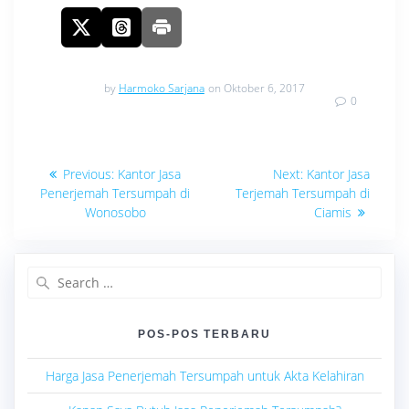
by
Harmoko Sarjana
on Oktober 6, 2017
0
Navigasi
Previous
Next
Previous:
Kantor Jasa
Next:
Kantor Jasa
post:
post:
pos
Penerjemah Tersumpah di
Terjemah Tersumpah di
Wonosobo
Ciamis
Search
for:
POS-POS TERBARU
Harga Jasa Penerjemah Tersumpah untuk Akta Kelahiran