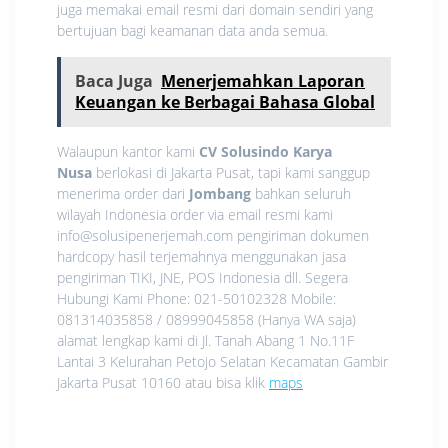
juga memakai email resmi dari domain sendiri yang
bertujuan bagi keamanan data anda semua.
Baca Juga
Menerjemahkan Laporan
Keuangan ke Berbagai Bahasa Global
Walaupun kantor kami
CV Solusindo Karya
Nusa
berlokasi di Jakarta Pusat, tapi kami sanggup
menerima order dari
Jombang
bahkan seluruh
wilayah Indonesia order via email resmi kami
info@solusipenerjemah.com pengiriman dokumen
hardcopy hasil terjemahnya menggunakan jasa
pengiriman TIKI, JNE, POS Indonesia dll. Segera
Hubungi Kami Phone: 021-50102328 Mobile:
081314035858 / 08999045858 (Hanya WA saja)
alamat lengkap kami di Jl. Tanah Abang 1 No.11F
Lantai 3 Kelurahan Petojo Selatan Kecamatan Gambir
Jakarta Pusat 10160 atau bisa klik
maps