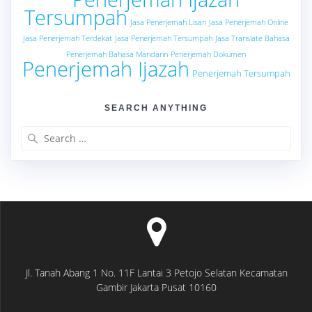
Tersumpah
Jasa Penerjemah Lisan
Jasa Penerjemah Online
Jasa Penerjemah Terdekat
Jasa Penerjemah Tersumpah
Jasa Translate Bahasa
Penerjemah Bahasa Mandarin
Penerjemah Dokumen
Penerjemah Ijazah
Penerjemah Tersumpah
SEARCH ANYTHING
Search
for:
Jl. Tanah Abang 1 No. 11F Lantai 3 Petojo Selatan Kecamatan
Gambir Jakarta Pusat 10160