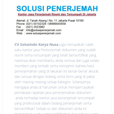
CV Solusindo Karya Nusa
juga merupakah salah
satu kantor jasa Penterjemah dokumen yang sudah
resmi serta tersumpah yang telah bersertifikat yang
nantinya akan membantu anda semua dan juga selalu
memberi yang terbaik serta menjamin bahwa hasil
penerjemahan yang di lakukan ini benar-benar akurat
dan sesuai dengan bidang serta term yang di pakai
oleh masing-masing setiap kategori. Selanjutnya
mengapa anda di haruskan untuk mempercayakan
pemakaian layanan jasa penerjemahan dokumen
anda terhadap kantor jasa penerjamah tersumpah
yang profesional dalam bidang penerjemah serta
bersertifikat? Sebab isi dari dokumen anda ini
merupakan suatu yang confidential atau rahasia yang