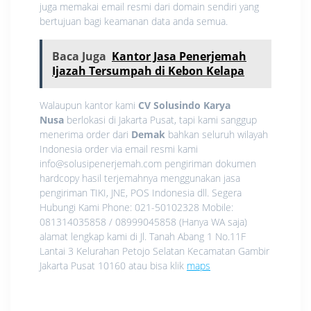
juga memakai email resmi dari domain sendiri yang
bertujuan bagi keamanan data anda semua.
Baca Juga
Kantor Jasa Penerjemah
Ijazah Tersumpah di Kebon Kelapa
Walaupun kantor kami
CV Solusindo Karya
Nusa
berlokasi di Jakarta Pusat, tapi kami sanggup
menerima order dari
Demak
bahkan seluruh wilayah
Indonesia order via email resmi kami
info@solusipenerjemah.com pengiriman dokumen
hardcopy hasil terjemahnya menggunakan jasa
pengiriman TIKI, JNE, POS Indonesia dll. Segera
Hubungi Kami Phone: 021-50102328 Mobile:
081314035858 / 08999045858 (Hanya WA saja)
alamat lengkap kami di Jl. Tanah Abang 1 No.11F
Lantai 3 Kelurahan Petojo Selatan Kecamatan Gambir
Jakarta Pusat 10160 atau bisa klik
maps