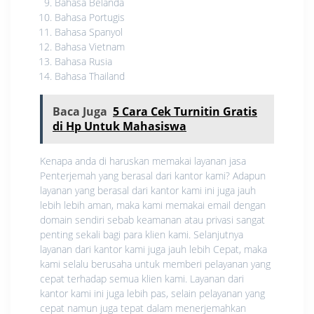
Bahasa Belanda
Bahasa Portugis
Bahasa Spanyol
Bahasa Vietnam
Bahasa Rusia
Bahasa Thailand
Baca Juga
5 Cara Cek Turnitin Gratis
di Hp Untuk Mahasiswa
Kenapa anda di haruskan memakai layanan jasa
Penterjemah yang berasal dari kantor kami? Adapun
layanan yang berasal dari kantor kami ini juga jauh
lebih lebih aman, maka kami memakai email dengan
domain sendiri sebab keamanan atau privasi sangat
penting sekali bagi para klien kami. Selanjutnya
layanan dari kantor kami juga jauh lebih Cepat, maka
kami selalu berusaha untuk memberi pelayanan yang
cepat terhadap semua klien kami. Layanan dari
kantor kami ini juga lebih pas, selain pelayanan yang
cepat namun juga tepat dalam menerjemahkan