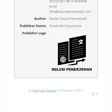
50102328 / 081314035858
email
info@solusipenerjemah.com
Author
Kantor Solusi Penerjemah
Publisher Name
Solusindo Karya Nusa
Publisher Logo
by
Harmoko Sarjana
on Oktober 6, 2017
0
Navigasi