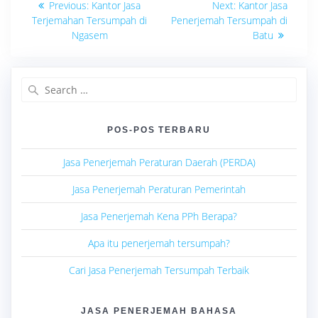
Previous
Next
Previous:
Kantor Jasa
Next:
Kantor Jasa
post:
post:
pos
Terjemahan Tersumpah di
Penerjemah Tersumpah di
Ngasem
Batu
Search
for:
POS-POS TERBARU
Jasa Penerjemah Peraturan Daerah (PERDA)
Jasa Penerjemah Peraturan Pemerintah
Jasa Penerjemah Kena PPh Berapa?
Apa itu penerjemah tersumpah?
Cari Jasa Penerjemah Tersumpah Terbaik
JASA PENERJEMAH BAHASA