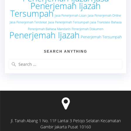
Penerjemah Ijazah
Tersumpah
Jasa Penerjemah Lisan
Jasa Penerjemah Online
Jasa Penerjemah Terdekat
Jasa Penerjemah Tersumpah
Jasa Translate Bahasa
Penerjemah Bahasa Mandarin
Penerjemah Dokumen
Penerjemah Ijazah
Penerjemah Tersumpah
SEARCH ANYTHING
Search
for:
Jl. Tanah Abang 1 No. 11F Lantai 3 Petojo Selatan Kecamatan
Gambir Jakarta Pusat 10160