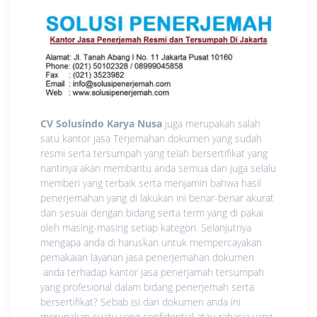
CV Solusindo Karya Nusa
juga merupakah salah
satu kantor jasa Terjemahan dokumen yang sudah
resmi serta tersumpah yang telah bersertifikat yang
nantinya akan membantu anda semua dan juga selalu
memberi yang terbaik serta menjamin bahwa hasil
penerjemahan yang di lakukan ini benar-benar akurat
dan sesuai dengan bidang serta term yang di pakai
oleh masing-masing setiap kategori. Selanjutnya
mengapa anda di haruskan untuk mempercayakan
pemakaian layanan jasa penerjemahan dokumen
anda terhadap kantor jasa penerjamah tersumpah
yang profesional dalam bidang penerjemah serta
bersertifikat? Sebab isi dari dokumen anda ini
merupakan suatu yang confidential atau rahasia yang