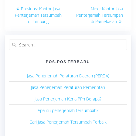
Navigasi
Previous
Next
Previous:
Kantor Jasa
Next:
Kantor Jasa
post:
post:
pos
Penterjemah Tersumpah
Penterjemah Tersumpah
di Jombang
di Pamekasan
Search
for:
POS-POS TERBARU
Jasa Penerjemah Peraturan Daerah (PERDA)
Jasa Penerjemah Peraturan Pemerintah
Jasa Penerjemah Kena PPh Berapa?
Apa itu penerjemah tersumpah?
Cari Jasa Penerjemah Tersumpah Terbaik