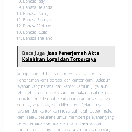
Bahasa Italy
Bahasa Belanda
Bahasa Portugis
Bahasa Spanyol
Bahasa Vietnam
Bahasa Rusia
Bahasa Thailand
Baca Juga
Jasa Penerjemah Akta
Kelahiran Legal dan Terpercaya
Kenapa anda di haruskan memakai layanan jasa
Penerjemah yang berasal dari kantor kami? Adapun
layanan yang berasal dari kantor kami ini juga jauh
lebih lebih aman, maka kami memakai email dengan
domain sendiri sebab keamanan atau privasi sangat
penting sekali bagi para klien kami. Selanjutnya
layanan dari kantor kami juga jauh lebih Cepat, maka
kami selalu berusaha untuk memberi pelayanan yang
cepat terhadap semua klien kami. Layanan dari
kantor kami ini juga lebih pas, selain pelayanan yang