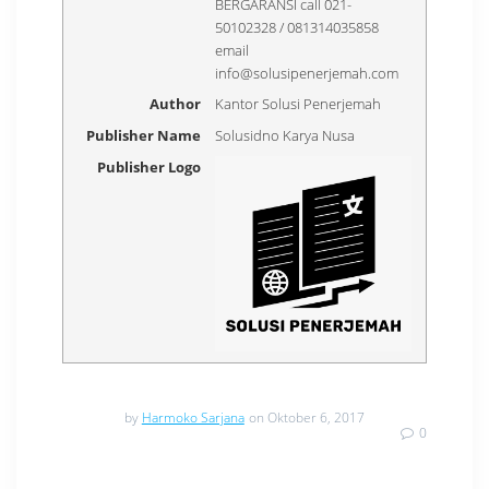
BERGARANSI call 021-
50102328 / 081314035858
email
info@solusipenerjemah.com
Author
Kantor Solusi Penerjemah
Publisher Name
Solusidno Karya Nusa
Publisher Logo
by
Harmoko Sarjana
on Oktober 6, 2017
0