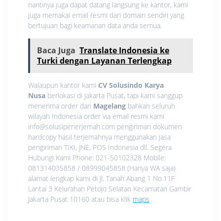
nantinya juga dapat datang langsung ke kantor, kami
juga memakai email resmi dari domain sendiri yang
bertujuan bagi keamanan data anda semua.
Baca Juga
Translate Indonesia ke
Turki dengan Layanan Terlengkap
Walaupun kantor kami
CV Solusindo Karya
Nusa
berlokasi di Jakarta Pusat, tapi kami sanggup
menerima order dari
Magelang
bahkan seluruh
wilayah Indonesia order via email resmi kami
info@solusipenerjemah.com pengiriman dokumen
hardcopy hasil terjemahnya menggunakan jasa
pengiriman TIKI, JNE, POS Indonesia dll. Segera
Hubungi Kami Phone: 021-50102328 Mobile:
081314035858 / 08999045858 (Hanya WA saja)
alamat lengkap kami di Jl. Tanah Abang 1 No.11F
Lantai 3 Kelurahan Petojo Selatan Kecamatan Gambir
Jakarta Pusat 10160 atau bisa klik
maps