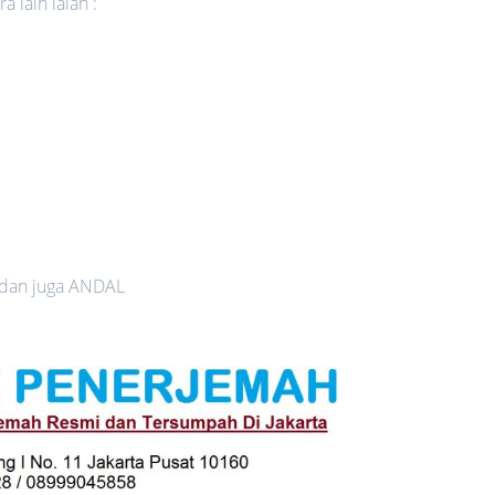
 lain ialah :
 dan juga ANDAL