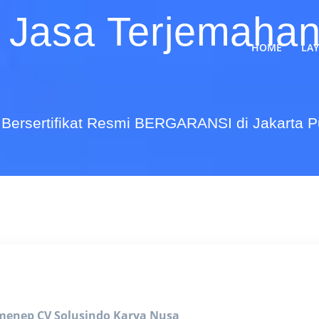
 Jasa Terjemahan
HOME
LA
Bersertifikat Resmi BERGARANSI di Jakarta 
umenep
CV Solusindo Karya Nusa