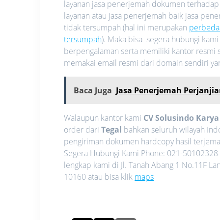
layanan jasa penerjemah dokumen terhadap
layanan atau jasa penerjemah baik jasa pe
tidak tersumpah (hal ini merupakan
perbeda
tersumpah
). Maka bisa segera hubungi kam
berpengalaman serta memiliki kantor resmi s
memakai email resmi dari domain sendiri y
Baca Juga
Jasa Penerjemah Perjanjia
Walaupun kantor kami
CV Solusindo Kary
order dari
Tegal
bahkan seluruh wilayah Ind
pengiriman dokumen hardcopy hasil terjemah
Segera Hubungi Kami Phone: 021-50102328 
lengkap kami di Jl. Tanah Abang 1 No.11F La
10160 atau bisa klik
maps