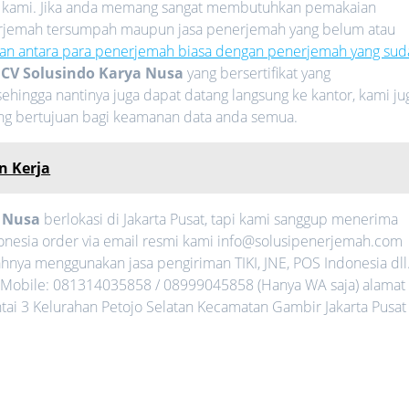
 kami. Jika anda memang sangat membutuhkan pemakaian
nerjemah tersumpah maupun jasa penerjemah yang belum atau
an antara para penerjemah biasa dengan penerjemah yang sud
i
CV Solusindo Karya Nusa
yang bersertifikat yang
ehingga nantinya juga dapat datang langsung ke kantor, kami ju
ang bertujuan bagi keamanan data anda semua.
n Kerja
a Nusa
berlokasi di Jakarta Pusat, tapi kami sanggup menerima
onesia order via email resmi kami info@solusipenerjemah.com
nya menggunakan jasa pengiriman TIKI, JNE, POS Indonesia dll
Mobile: 081314035858 / 08999045858 (Hanya WA saja) alamat
ntai 3 Kelurahan Petojo Selatan Kecamatan Gambir Jakarta Pusat