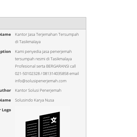
 Name
Kantor Jasa Terjemahan Tersumpah
di Tasikmalaya
iption
Kami penyedia jasa penerjemah
tersumpah resmi di Tasikmalaya
Profesional serta BERGARANSI call
021-50102328 / 081314035858 email
info@solusipenerjemah.com
uthor
Kantor Solusi Penerjemah
 Name
Solusindo Karya Nusa
r Logo