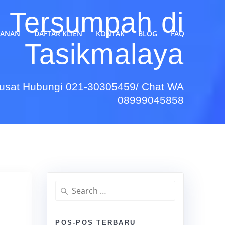
 Tersumpah di
YANAN
DAFTAR KLIEN
KONTAK
BLOG
FAQ
Tasikmalaya
Pusat Hubungi 021-30305459/ Chat WA
08999045858
Search
for:
POS-POS TERBARU