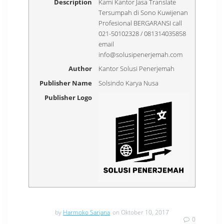
Description
Kami Kantor Jasa Translate
Tersumpah di Sono Kuwijenan
Profesional BERGARANSI call
021-50102328 / 081314035858
email
info@solusipenerjemah.com
Author
Kantor Solusi Penerjemah
Publisher Name
Solsindo Karya Nusa
Publisher Logo
by
Harmoko Sarjana
on Oktober 10, 2017
0