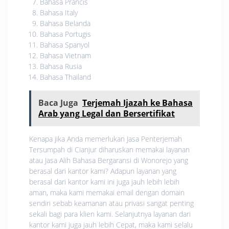
Bahasa Prancis
Bahasa Italy
Bahasa Belanda
Bahasa Portugis
Bahasa Spanyol
Bahasa Vietnam
Bahasa Rusia
Bahasa Thailand
Baca Juga
Terjemah Ijazah ke Bahasa
Arab yang Legal dan Bersertifikat
Kenapa jika Anda memerlukan Jasa Penterjemah
Tersumpah di Cianjur diharuskan memakai layanan
atau Jasa Alih Bahasa Bergaransi di Wonorejo yang
berasal dari kantor kami? Adapun layanan yang
berasal dari kantor kami ini juga jauh lebih lebih
aman, maka kami memakai email dengan domain
sendiri sebab keamanan atau privasi sangat penting
sekali bagi para klien kami. Selanjutnya layanan dari
kantor kami juga jauh lebih Cepat, maka kami selalu