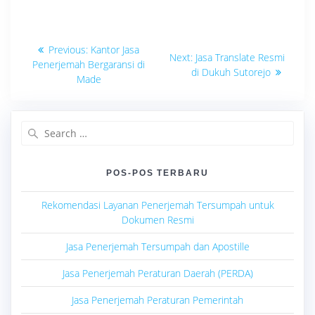
Navigasi
Previous
Previous:
Kantor Jasa
Next
Next:
Jasa Translate Resmi
post:
pos
Penerjemah Bergaransi di
post:
di Dukuh Sutorejo
Made
Search
for:
POS-POS TERBARU
Rekomendasi Layanan Penerjemah Tersumpah untuk
Dokumen Resmi
Jasa Penerjemah Tersumpah dan Apostille
Jasa Penerjemah Peraturan Daerah (PERDA)
Jasa Penerjemah Peraturan Pemerintah