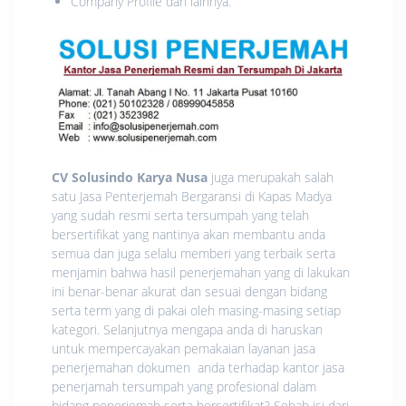
Company Profile dan lainnya.
CV Solusindo Karya Nusa
juga merupakah salah
satu Jasa Penterjemah Bergaransi di Kapas Madya
yang sudah resmi serta tersumpah yang telah
bersertifikat yang nantinya akan membantu anda
semua dan juga selalu memberi yang terbaik serta
menjamin bahwa hasil penerjemahan yang di lakukan
ini benar-benar akurat dan sesuai dengan bidang
serta term yang di pakai oleh masing-masing setiap
kategori. Selanjutnya mengapa anda di haruskan
untuk mempercayakan pemakaian layanan jasa
penerjemahan dokumen anda terhadap kantor jasa
penerjamah tersumpah yang profesional dalam
bidang penerjemah serta bersertifikat? Sebab isi dari