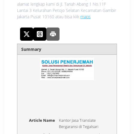
alamat lengkap kami di Jl. Tanah Abang 1 No.11F
Lantai 3 Kelurahan Petojo Selatan Kecamatan Gambir
Jakarta Pusat 10160 atau bisa klik
maps
Summary
Article Name
Kantor Jasa Translate
Bergaransi di Tegalsari