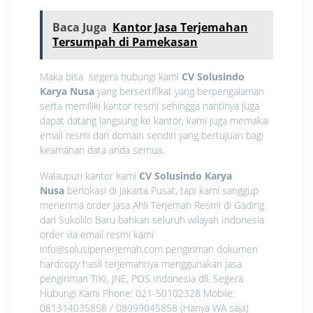
Baca Juga
Kantor Jasa Terjemahan
Tersumpah di Pamekasan
Maka bisa segera hubungi kami
CV Solusindo
Karya Nusa
yang bersertifikat yang berpengalaman
serta memiliki kantor resmi sehingga nantinya juga
dapat datang langsung ke kantor, kami juga memakai
email resmi dari domain sendiri yang bertujuan bagi
keamanan data anda semua.
Walaupun kantor kami
CV Solusindo Karya
Nusa
berlokasi di Jakarta Pusat, tapi kami sanggup
menerima order Jasa Ahli Terjemah Resmi di Gading
dari Sukolilo Baru bahkan seluruh wilayah Indonesia
order via email resmi kami
info@solusipenerjemah.com pengiriman dokumen
hardcopy hasil terjemahnya menggunakan jasa
pengiriman TIKI, JNE, POS Indonesia dll. Segera
Hubungi Kami Phone: 021-50102328 Mobile:
081314035858 / 08999045858 (Hanya WA saja)