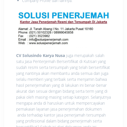
Company Profile dan lainnya.
CV Solusindo Karya Nusa
juga merupakah salah
satu Jasa Penterjemah Bersertifikat di Kutisari yang
sudah resmi serta tersumpah yang telah bersertifikat
yang nantinya akan membantu anda semua dan juga
selalu memberi yang terbaik serta menjamin bahwa
hasil penerjemahan yang di lakukan ini benar-benar
akurat dan sesuai dengan bidang serta term yang di
pakai oleh masing-masing setiap kategori. Selanjutnya
mengapa anda di haruskan untuk mempercayakan
pemakaian layanan jasa penerjemahan dokumen
anda terhadap kantor jasa penerjamah tersumpah
yang profesional dalam bidang penerjemah serta
bersertifikat? Sebab isi dari dokumen anda ini