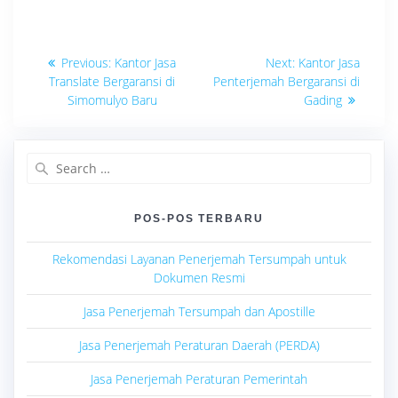
Navigasi
Previous
Next
Previous:
Kantor Jasa
Next:
Kantor Jasa
post:
post:
pos
Translate Bergaransi di
Penterjemah Bergaransi di
Simomulyo Baru
Gading
Search
for:
POS-POS TERBARU
Rekomendasi Layanan Penerjemah Tersumpah untuk
Dokumen Resmi
Jasa Penerjemah Tersumpah dan Apostille
Jasa Penerjemah Peraturan Daerah (PERDA)
Jasa Penerjemah Peraturan Pemerintah