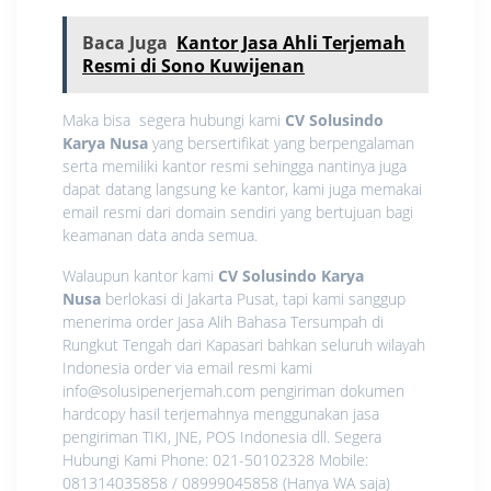
Baca Juga
Kantor Jasa Ahli Terjemah
Resmi di Sono Kuwijenan
Maka bisa segera hubungi kami
CV Solusindo
Karya Nusa
yang bersertifikat yang berpengalaman
serta memiliki kantor resmi sehingga nantinya juga
dapat datang langsung ke kantor, kami juga memakai
email resmi dari domain sendiri yang bertujuan bagi
keamanan data anda semua.
Walaupun kantor kami
CV Solusindo Karya
Nusa
berlokasi di Jakarta Pusat, tapi kami sanggup
menerima order Jasa Alih Bahasa Tersumpah di
Rungkut Tengah dari Kapasari bahkan seluruh wilayah
Indonesia order via email resmi kami
info@solusipenerjemah.com pengiriman dokumen
hardcopy hasil terjemahnya menggunakan jasa
pengiriman TIKI, JNE, POS Indonesia dll. Segera
Hubungi Kami Phone: 021-50102328 Mobile:
081314035858 / 08999045858 (Hanya WA saja)