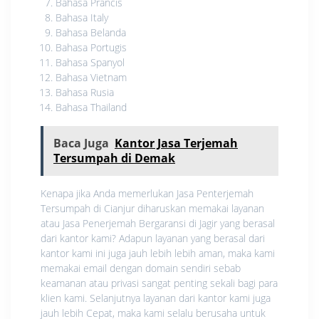
Bahasa Prancis
Bahasa Italy
Bahasa Belanda
Bahasa Portugis
Bahasa Spanyol
Bahasa Vietnam
Bahasa Rusia
Bahasa Thailand
Baca Juga
Kantor Jasa Terjemah
Tersumpah di Demak
Kenapa jika Anda memerlukan Jasa Penterjemah
Tersumpah di Cianjur diharuskan memakai layanan
atau Jasa Penerjemah Bergaransi di Jagir yang berasal
dari kantor kami? Adapun layanan yang berasal dari
kantor kami ini juga jauh lebih lebih aman, maka kami
memakai email dengan domain sendiri sebab
keamanan atau privasi sangat penting sekali bagi para
klien kami. Selanjutnya layanan dari kantor kami juga
jauh lebih Cepat, maka kami selalu berusaha untuk