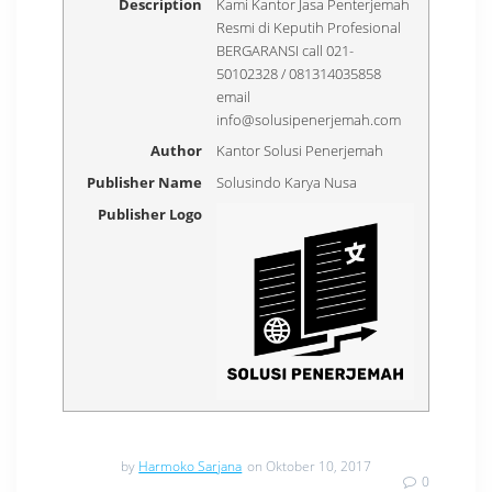
Description
Kami Kantor Jasa Penterjemah
Resmi di Keputih Profesional
BERGARANSI call 021-
50102328 / 081314035858
email
info@solusipenerjemah.com
Author
Kantor Solusi Penerjemah
Publisher Name
Solusindo Karya Nusa
Publisher Logo
by
Harmoko Sarjana
on Oktober 10, 2017
0