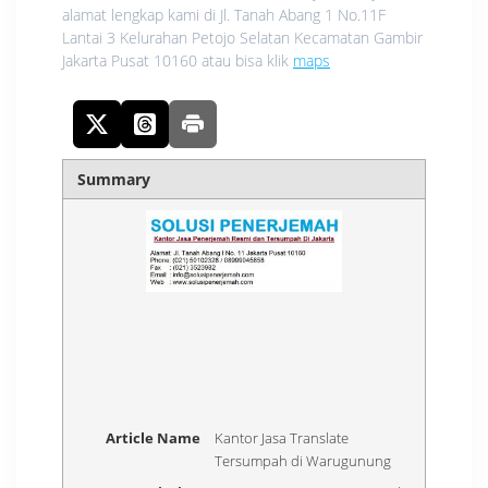
alamat lengkap kami di Jl. Tanah Abang 1 No.11F
Lantai 3 Kelurahan Petojo Selatan Kecamatan Gambir
Jakarta Pusat 10160 atau bisa klik
maps
Summary
Article Name
Kantor Jasa Translate
Tersumpah di Warugunung