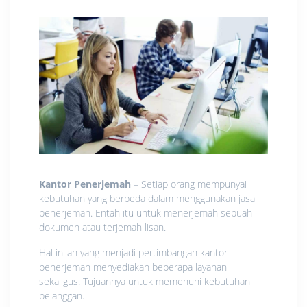
Kantor Penerjemah
– Setiap orang mempunyai
kebutuhan yang berbeda dalam menggunakan jasa
penerjemah. Entah itu untuk menerjemah sebuah
dokumen atau terjemah lisan.
Hal inilah yang menjadi pertimbangan kantor
penerjemah menyediakan beberapa layanan
sekaligus. Tujuannya untuk memenuhi kebutuhan
pelanggan.