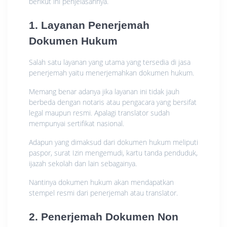
berikut ini penjelasannya.
1. Layanan Penerjemah
Dokumen Hukum
Salah satu layanan yang utama yang tersedia di jasa
penerjemah yaitu menerjemahkan dokumen hukum.
Memang benar adanya jika layanan ini tidak jauh
berbeda dengan notaris atau pengacara yang bersifat
legal maupun resmi. Apalagi translator sudah
mempunyai sertifikat nasional.
Adapun yang dimaksud dari dokumen hukum meliputi
paspor, surat Izin mengemudi, kartu tanda penduduk,
ijazah sekolah dan lain sebagainya.
Nantinya dokumen hukum akan mendapatkan
stempel resmi dari penerjemah atau translator.
2. Penerjemah Dokumen Non