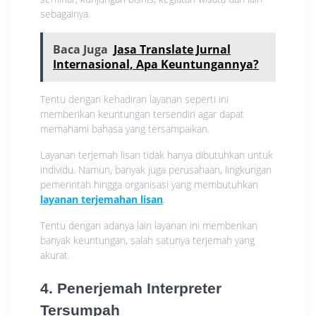
sebagainya.
Baca Juga
Jasa Translate Jurnal
Internasional, Apa Keuntungannya?
Tentu dengan kehadiran layanan seperti ini
memberikan keuntungan tersendiri agar dapat
memahami bahasa yang tersampaikan.
Layanan terjemah lisan tidak hanya dibutuhkan untuk
individu. Namun, banyak juga perusahaan, lingkungan
pemerintah hingga organisasi yang membutuhkan
layanan terjemahan lisan
.
Tentu dengan adanya lain layanan ini memberikan
banyak keuntungan, salah satunya terjemah yang
akurat.
4. Penerjemah Interpreter
Tersumpah