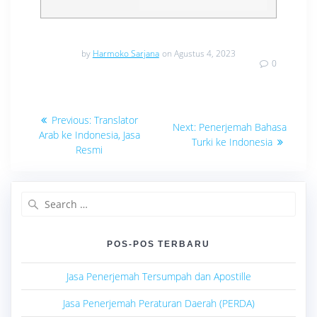
by
Harmoko Sarjana
on Agustus 4, 2023
0
Navigasi
Previous
Previous:
Translator
Next
Next:
Penerjemah Bahasa
post:
pos
Arab ke Indonesia, Jasa
post:
Turki ke Indonesia
Resmi
Search
for:
POS-POS TERBARU
Jasa Penerjemah Tersumpah dan Apostille
Jasa Penerjemah Peraturan Daerah (PERDA)