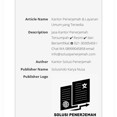
Article Name
Kantor Penerjemah & Layanan
Umum yang Tersedia
Description
Jasa Kantor Penerjemah
Tersumpah ✔️ Resmi ✔️ dan
Bersertifikat ☎️ 021-30305459 /
Chat WA 08999045858 email
info@solusipenerjemah.com
Author
Kantor Solusi Penerjemah
Publisher Name
Solusindo Karya Nusa
Publisher Logo