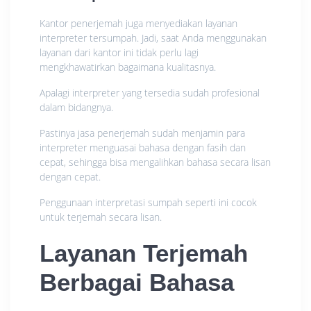
Kantor penerjemah juga menyediakan layanan
interpreter tersumpah. Jadi, saat Anda menggunakan
layanan dari kantor ini tidak perlu lagi
mengkhawatirkan bagaimana kualitasnya.
Apalagi interpreter yang tersedia sudah profesional
dalam bidangnya.
Pastinya jasa penerjemah sudah menjamin para
interpreter menguasai bahasa dengan fasih dan
cepat, sehingga bisa mengalihkan bahasa secara lisan
dengan cepat.
Penggunaan interpretasi sumpah seperti ini cocok
untuk terjemah secara lisan.
Layanan Terjemah
Berbagai Bahasa