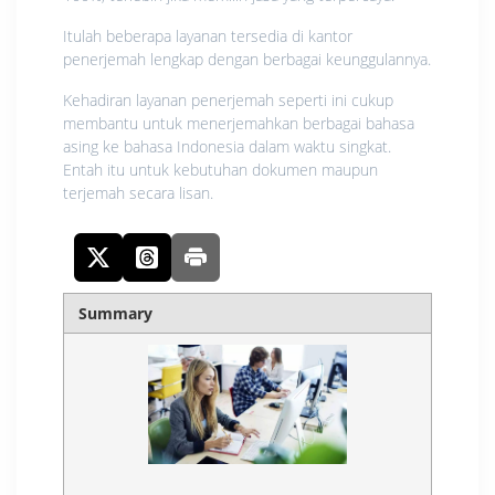
Itulah beberapa layanan tersedia di kantor
penerjemah lengkap dengan berbagai keunggulannya.
Kehadiran layanan penerjemah seperti ini cukup
membantu untuk menerjemahkan berbagai bahasa
asing ke bahasa Indonesia dalam waktu singkat.
Entah itu untuk kebutuhan dokumen maupun
terjemah secara lisan.
Summary