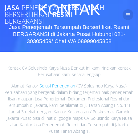
Skip
KONTAK
JASA
PENERJEMAH
TERSUMPAH
to
BERSERTIFIKAT
RESMI
content
BERGARANSI
Jasa Penerjemah Tersumpah Bersertifikat Resmi
BERGARANSI di Jakarta Pusat Hubungi 021-
30305459/ Chat WA 08999045858
Kontak CV Solusindo Karya Nusa Berikut ini kami rincikan kontak
Perusahaan kami secara lengkap
Alamat Kantor
Solusi Penerjemah
(CV Solusindo Karya Nusa)
Perusahaan yang bergerak dalam bidang terjemah baik penerjemah
lisan maupun Jasa Penerjemah Dokumen Profesional Resmi dan
Tersumpah di Jakarta, kami beralamat di Jl. Tanah Abang I No. 11F
Lantai 3 dekat dengan Kantor Kecamatan / Puskesmas Gambir
Jakarta Pusat bisa dilihat di google maps CV Solusindo Karya Nusa
atau Kantor Jasa Penerjemah Resmi dan Tersumpah di Jakarta
Pusat Tanah Abang 1.