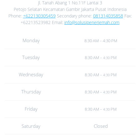
Jl. Tanah Abang 1 No.11F Lantai 3
Petojo Selatan Kecamatan Gambir Jakarta Pusat Indonesia
Phone:
+622130305459
Secondary phone:
081314035858
Fax:
+62213523982 Email:
info@solusipenerjemah.com
Monday
8:30 AM – 4:30 PM
Tuesday
8:30 AM –
PM
4:30
Wednesday
8:30 AM –
PM
4:30
Thursday
8:30 AM –
PM
4:30
Friday
8:30 AM –
PM
4:30
Saturday
Closed