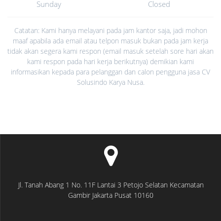
Sunday
Closed
Catatan: Kami hanya melayani pada jam kantor saja, jadi mohon
maaf apabila ada email atau telpon masuk bukan pada jam kerja
tidak akan segera kami respon (email masuk setelah sore hari akan
kami respon pada hari kerja berikutnya) demikian kami
informasikan kepada para pelanggan dan calon pengguna jasa CV
Solusindo Karya Nusa.
Jl. Tanah Abang 1 No. 11F Lantai 3 Petojo Selatan Kecamatan
Gambir Jakarta Pusat 10160