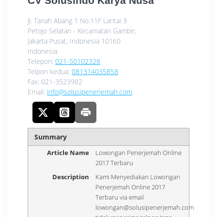
CV Solusindo Karya Nusa
Jl. Tanah Abang 1 No.11F Lantai 3
Petojo Selatan - Kecamatan Gambir,
Jakarta Pusat
,
Indonesia
10160
Indonesia
Telepon:
021-50102328
Telpon kedua:
081314035858
Fax:
021-3523982
Email:
info@solusipenerjemah.com
Summary
Article Name
Lowongan Penerjemah Online
2017 Terbaru
Description
Kami Menyediakan Lowongan
Penerjemah Online 2017
Terbaru via email
lowongan@solusipenerjemah.com