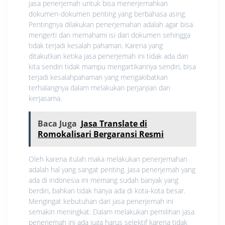
jasa penerjemah untuk bisa menerjemahkan
dokumen-dokumen penting yang berbahasa asing.
Pentingnya dilakukan penerjemahan adalah agar bisa
mengerti dan memahami isi dari dokumen sehingga
tidak terjadi kesalah pahaman. Karena yang
ditakutkan ketika jasa penerjemah ini tidak ada dan
kita sendiri tidak mampu mengartikannya sendiri, bisa
terjadi kesalahpahaman yang mengakibatkan
terhalangnya dalam melakukan perjanjian dan
kerjasama.
Baca Juga
Jasa Translate di
Romokalisari Bergaransi Resmi
Oleh karena itulah maka melakukan penerjemahan
adalah hal yang sangat penting. Jasa penerjemah yang
ada di indonesia ini memang sudah banyak yang
berdiri, bahkan tidak hanya ada di kota-kota besar.
Mengingat kebutuhan dari jasa penerjemah ini
semakin meningkat. Dalam melakukan pemilihan jasa
penerjemah ini ada juga harus selektif karena tidak