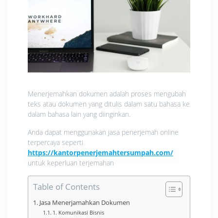
Menerjemahkan dokumen adalah proses mengubah
teks atau dokumen yang ditulis dalam satu bahasa ke
dalam bahasa lain yang diinginkan.
Anda dapat menggunakan jasa penerjemah online
terpercaya seperti
https://kantorpenerjemahtersumpah.com/
untuk keperluan terjemahan
Table of Contents
Jasa Menerjamahkan Dokumen
1. Komunikasi Bisnis