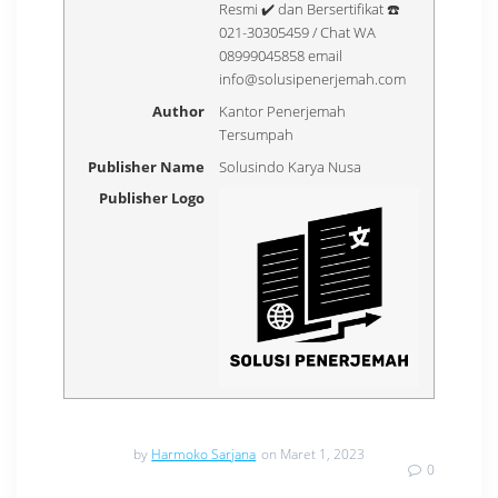
Resmi ✔️ dan Bersertifikat ☎️
021-30305459 / Chat WA
08999045858 email
info@solusipenerjemah.com
Author
Kantor Penerjemah
Tersumpah
Publisher Name
Solusindo Karya Nusa
Publisher Logo
by
Harmoko Sarjana
on Maret 1, 2023
0