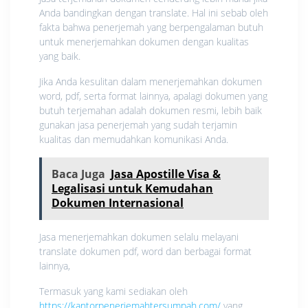
Anda bandingkan dengan translate. Hal ini sebab oleh
fakta bahwa penerjemah yang berpengalaman butuh
untuk menerjemahkan dokumen dengan kualitas
yang baik.
Jika Anda kesulitan dalam menerjemahkan dokumen
word, pdf, serta format lainnya, apalagi dokumen yang
butuh terjemahan adalah dokumen resmi, lebih baik
gunakan jasa penerjemah yang sudah terjamin
kualitas dan memudahkan komunikasi Anda.
Baca Juga
Jasa Apostille Visa &
Legalisasi untuk Kemudahan
Dokumen Internasional
Jasa menerjemahkan dokumen selalu melayani
translate dokumen pdf, word dan berbagai format
lainnya,
Termasuk yang kami sediakan oleh
https://kantorpenerjemahtersumpah.com/
yang