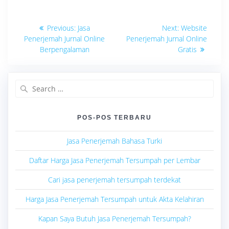
Navigasi
Previous
Next
Previous:
Jasa
Next:
Website
post:
post:
pos
Penerjemah Jurnal Online
Penerjemah Jurnal Online
Berpengalaman
Gratis
Search
for:
POS-POS TERBARU
Jasa Penerjemah Bahasa Turki
Daftar Harga Jasa Penerjemah Tersumpah per Lembar
Cari jasa penerjemah tersumpah terdekat
Harga Jasa Penerjemah Tersumpah untuk Akta Kelahiran
Kapan Saya Butuh Jasa Penerjemah Tersumpah?