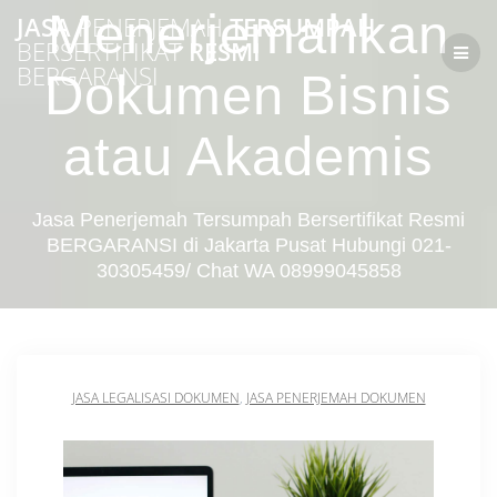
Skip
Menerjemahkan
JASA
PENERJEMAH
TERSUMPAH
to
BERSERTIFIKAT
RESMI
content
BERGARANSI
Dokumen Bisnis
atau Akademis
Jasa Penerjemah Tersumpah Bersertifikat Resmi
BERGARANSI di Jakarta Pusat Hubungi 021-
30305459/ Chat WA 08999045858
JASA LEGALISASI DOKUMEN
,
JASA PENERJEMAH DOKUMEN