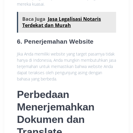
mereka kuasai.
Baca Juga
Jasa Legalisasi Notaris
Terdekat dan Murah
6. Penerjemahan Website
Jika Anda memiliki website yang target pasarnya tidak
hanya di Indonesia, Anda mungkin membutuhkan jasa
terjemahan untuk memastikan bahwa website Anda
dapat terakses oleh pengunjung asing dengan
bahasa yang berbeda.
Perbedaan
Menerjemahkan
Dokumen dan
Translate