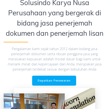
Solusindo Karya Nusa
Perusahaan yang bergerak di
bidang jasa penerjemah
dokumen dan penerjemah lisan
Pengalaman kami sejak tahun 2012 dalam bidang jasa
penerjemah dokumen serta ribuan pengguna jasa yang
merasakan kepuasan adalah modal dasar bagi kami untuk
menarik minat dan kepercayaan dari Anda, merupakan jasa
penerjemah terdekat sesuai dengan kebutuhan Anda
Dapatkan Penawaran