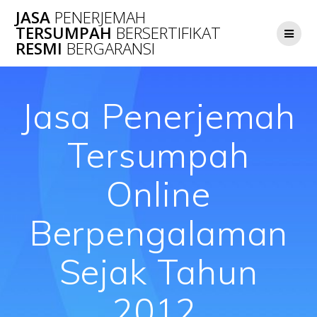
Skip
JASA
PENERJEMAH
to
TERSUMPAH
BERSERTIFIKAT
content
RESMI
BERGARANSI
Jasa Penerjemah
Tersumpah
Online
Berpengalaman
Sejak Tahun
2012.