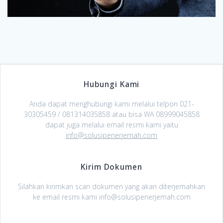
Hubungi Kami
Anda dapat menghubungi kami melalui telpon 021-
30305459 / 081314035858 atau bisa WA 08999045858
dapat juga melalui email resmi kami yaitu
info@solusipenerjemah.com
Kirim Dokumen
Silahkan kirimkan scan dokumen yang akan diterjemahkan
ke email resmi kami info@solusipenerjemah.com