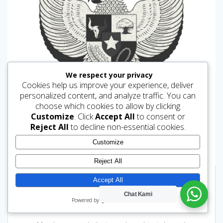
We respect your privacy
Cookies help us improve your experience, deliver
personalized content, and analyze traffic. You can
choose which cookies to allow by clicking
Customize
. Click
Accept All
to consent or
Reject All
to decline non-essential cookies.
Customize
Reject All
Accept All
Jasa Penerjemah Peraturan Daerah
Chat Kami
Powered by
(PERDA)