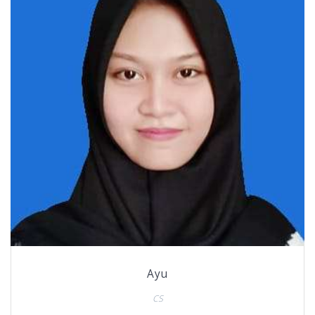
Ayu
CS